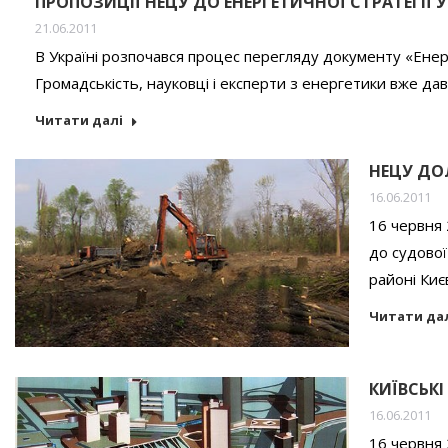
ПРОПОЗИЦІЇ НЕЦУ ДО ЕНЕРГЕТИЧНОЇ СТРАТЕГІЇ УК
21.06.2011
В Україні розпочався процес перегляду документу «Енерг
Громадськість, науковці і експерти з енергетики вже да
Читати далі
НЕЦУ ДО
16.06.2011
16 червня 
до судової
районі Киє
Читати да
КИЇВСЬК
16.06.2011
16 червня 