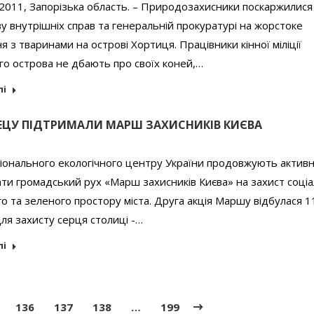
2011, Запорізька область. – Природозахисники поскаржилися
ву внутрішніх справ та генеральній прокуратурі на жорстоке
 з тваринами на острові Хортиця. Працівники кінної міліції
го острова не дбають про своїх коней,…
лі
ЕЦУ ПІДТРИМАЛИ МАРШ ЗАХИСНИКІВ КИЄВА
іонального екологічного центру України продовжують актив
ти громадський рух «Марш захисників Києва» на захист соціа
о та зеленого простору міста. Друга акція Маршу відбулася 1
ля захисту серця столиці -…
лі
136
137
138
…
199