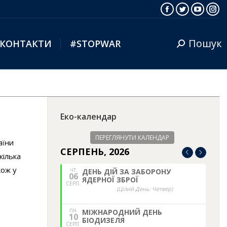
Facebook
Twitter
YouTub
Ins
Пошук
КОНТАКТИ
#STOPWAR
Search:
Еко-календар
ПЕРЕГЛЯНУТИ КАЛЕНДАР
аїни
СЕРПЕНЬ, 2026
кілька
кож у
ЧТ.
ДЕНЬ ДІЙ ЗА ЗАБОРОНУ
06
ЯДЕРНОЇ ЗБРОЇ
СЕРП.
(Цілий День: Четвер)
ПН.
МІЖНАРОДНИЙ ДЕНЬ
10
БІОДИЗЕЛЯ
СЕРП.