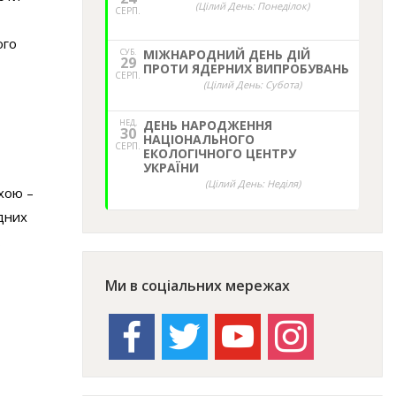
(Цілий День: Понеділок)
СЕРП.
ого
СУБ.
МІЖНАРОДНИЙ ДЕНЬ ДІЙ
29
ПРОТИ ЯДЕРНИХ ВИПРОБУВАНЬ
СЕРП.
(Цілий День: Субота)
НЕД,
ДЕНЬ НАРОДЖЕННЯ
30
НАЦІОНАЛЬНОГО
СЕРП.
ЕКОЛОГІЧНОГО ЦЕНТРУ
УКРАЇНИ
(Цілий День: Неділя)
хою –
дних
…
Ми в соціальних мережах
facebook
twitter
youtube
instagram