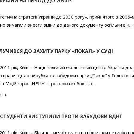
РАЇНИ НА ПЕРІОД ДО 2030 Р.
етична стратегії України до 2030 року», прийнятого в 2006-м
вно вимагали внести зміни до даного документу оскільки він…
ЛУЧИВСЯ ДО ЗАХИТУ ПАРКУ «ПОКАЛ» У СУДІ
2011 рік, Київ. – Національний екологічний центр України до
 справи щодо вирубки та забудови парку „Покал” у Голосіївс
ва. У цій справі НЕЦУ є третьою особою на…
лі
І СТУДЕНТИ ВИСТУПИЛИ ПРОТИ ЗАБУДОВИ ВДНГ
2011 рік, Київ. – Більше тисячі студентів підписали петицію п