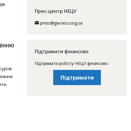
дів
Прес-центр НЕЦУ
press@gw.necu.org.ua
НЕННЮ
Підтримати фінансово
Підтримати роботу НЕЦУ фінансово
сурсів
вління
Підтримати
ити