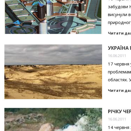
забудови 
висунули 
природного
Читати да
УКРАЇНА
16.06.2011
17 червня 
проблемами
областях. У
Читати да
РІЧКУ Ч
16.06.2011
14 червня 