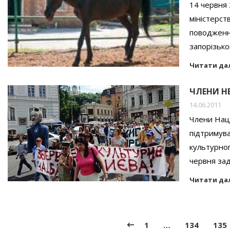
14 червня 
міністерст
поводження
запорізько
Читати да
ЧЛЕНИ Н
14.06.2011
Члени Нац
підтримува
культурног
червня зад
Читати да
1
…
134
135