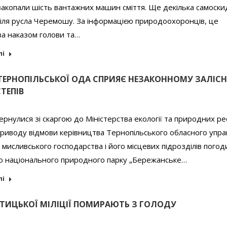
копали шість вантажних машин сміття. Ще декілька самоски
іля русла Черемошу. За інформацією природоохоронців, це
за наказом голови та…
лі
ТЕРНОПІЛЬСЬКОЇ ОДА СПРИЯЄ НЕЗАКОННОМУ ЗАЛІС
ТЕПІВ
ернулися зі скаргою до Міністерства екології та природних ре
приводу відмови керівництва Тернопільського обласного упра
а мисливського господарства і його місцевих підрозділів погод
ію національного природного парку „Бережанське…
лі
РТИЦЬКОЇ МІЛІЦІЇ ПОМИРАЮТЬ З ГОЛОДУ