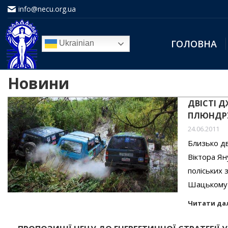
info@necu.org.ua
ГОЛОВНА
Ukrainian
Новини
ДВІСТІ 
ПЛЮНДРУ
24.06.2011
Близько дв
Віктора Я
поліських 
Шацькому 
Читати да