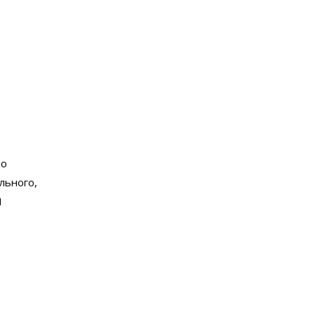
но
льного,
1