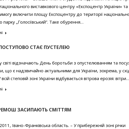
Національного виставкового центру «Експоцентр України» та
вимогу включити площу Експоцентру до території національн
 парку „Голосіївський”. Таке обурення…
лі
 ПОСТУПОВО СТАЄ ПУСТЕЛЕЮ
у світі відзначають День боротьби з опустелюванням та посу
, що є надзвичайно актуальними для України, зокрема, у схі
 всій степовій зоні України відбувається вітрова ерозія: вітри
лі
ЕРЕМОШ ЗАСИПАЮТЬ СМІТТЯМ
2011, Івано-Франківська область. – У прибережній зоні річки