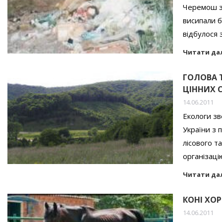
Черемош за
висипали б
відбулося 
Читати да
ГОЛОВА 
ЦІННИХ С
14.06.2011
Екологи зв
України з 
лісового т
організац
Читати да
КОНІ ХО
14.06.2011