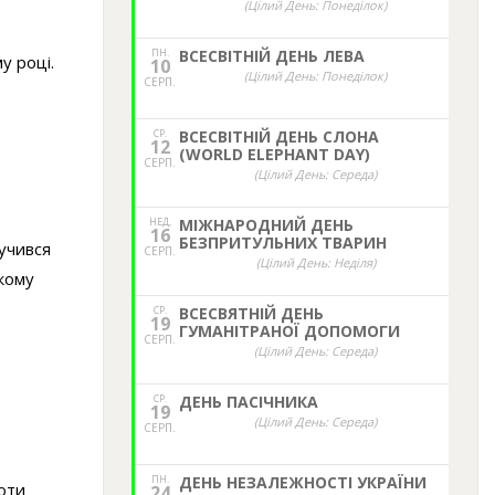
(Цілий День: Понеділок)
ПН.
ВСЕСВІТНІЙ ДЕНЬ ЛЕВА
у році.
10
(Цілий День: Понеділок)
СЕРП.
СР.
ВСЕСВІТНІЙ ДЕНЬ СЛОНА
12
(WORLD ELEPHANT DAY)
СЕРП.
(Цілий День: Середа)
НЕД,
МІЖНАРОДНИЙ ДЕНЬ
16
БЕЗПРИТУЛЬНИХ ТВАРИН
лучився
СЕРП.
(Цілий День: Неділя)
ькому
СР.
ВСЕСВЯТНІЙ ДЕНЬ
19
ГУМАНІТРАНОЇ ДОПОМОГИ
СЕРП.
(Цілий День: Середа)
СР.
ДЕНЬ ПАСІЧНИКА
19
(Цілий День: Середа)
СЕРП.
ПН.
ДЕНЬ НЕЗАЛЕЖНОСТІ УКРАЇНИ
роти
24