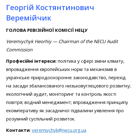
Георгій Костянтинович
Веремійчик
ГОЛОВА РЕВІЗІЙНОЇ КОМІСІЇ НЕЦУ
Veremiychyk Heorhiy — Chairman of the NECU Audit
Commission
Професійні інтереси:
політика у сфері зміни клімату,
впровадження європейських норм та механізмів в
українське природоохоронне законодавство, перехід
на засади збалансованого низьковуглецевого розвитку;
екологічний аудит, моніторинг та контроль якості
повітря; водний менеджмент; впровадження принципу
екоімперативу як засадничої підвалини уявлення про
розумний суспільний розвиток.
Контакти
:
veremiychyk@necu.org.ua