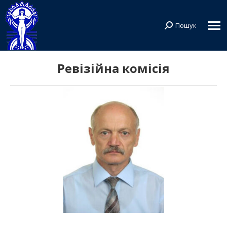
Пошук
Search:
Ревізійна комісія