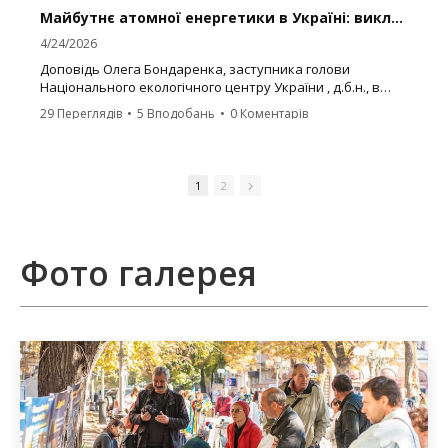
Майбутнє атомної енергетики в Україні: виклики, ризики та стратегія розвитку
4/24/2026
Доповідь Олега Бондаренка, заступника голови
Національного екологічного центру України , д.б.н., в
рамках заходу:
29 Переглядів
•
5 Вподобань
•
0 Коментарів
«40 років після Чорнобиля: сучасні виклики та
відповідальність перед майбутнім»
1
2
У виступі розглянуто ключове питання:
👉 чи можуть відновлювані джерела енергії повністю
забезпечити потреби людства
👉 і яку роль у цьому відіграє атомна енергетика
Фото галерея