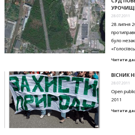
СУД ПОВ
УРОЧИЩЕ
28.07.2011
28 липня 2
протиправн
було незак
«Голосіївс
Читати да
ВІСНИК Н
28.07.2011
Open public
2011
Читати да