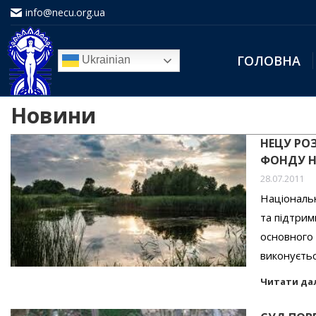
info@necu.org.ua
ГОЛОВНА
Ukrainian
Новини
НЕЦУ РО
ФОНДУ Н
28.07.2011
Національ
та підтрим
основного 
виконуєтьс
Читати да