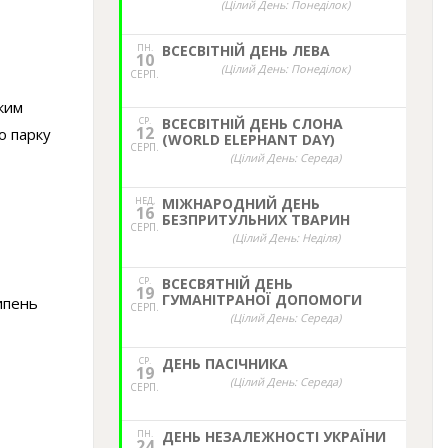
(Цілий День: Понеділок)
ПН.
ВСЕСВІТНІЙ ДЕНЬ ЛЕВА
10
(Цілий День: Понеділок)
СЕРП.
ким
СР.
ВСЕСВІТНІЙ ДЕНЬ СЛОНА
12
о парку
(WORLD ELEPHANT DAY)
СЕРП.
(Цілий День: Середа)
НЕД,
МІЖНАРОДНИЙ ДЕНЬ
16
БЕЗПРИТУЛЬНИХ ТВАРИН
СЕРП.
(Цілий День: Неділя)
СР.
ВСЕСВЯТНІЙ ДЕНЬ
19
ГУМАНІТРАНОЇ ДОПОМОГИ
липень
СЕРП.
(Цілий День: Середа)
СР.
ДЕНЬ ПАСІЧНИКА
19
(Цілий День: Середа)
СЕРП.
ПН.
ДЕНЬ НЕЗАЛЕЖНОСТІ УКРАЇНИ
24