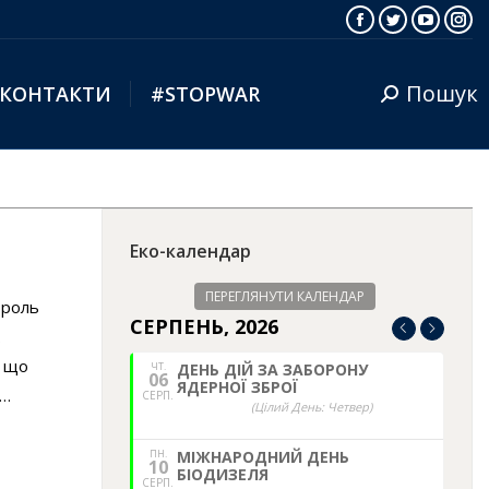
Facebook
Twitter
YouTub
Ins
Пошук
КОНТАКТИ
#STOPWAR
Search:
Еко-календар
ПЕРЕГЛЯНУТИ КАЛЕНДАР
троль
СЕРПЕНЬ, 2026
, що
ЧТ.
ДЕНЬ ДІЙ ЗА ЗАБОРОНУ
06
ЯДЕРНОЇ ЗБРОЇ
.…
СЕРП.
(Цілий День: Четвер)
ПН.
МІЖНАРОДНИЙ ДЕНЬ
10
БІОДИЗЕЛЯ
СЕРП.