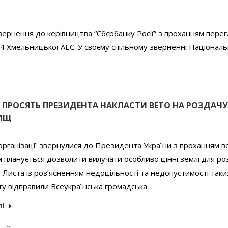
 звернення до керівництва “Сбєрбанку Росії” з проханням пере
4 Хмельницької АЕС. У своєму спільному зверненні Націонал
 ПРОСЯТЬ ПРЕЗИДЕНТА НАКЛАСТИ ВЕТО НА РОЗДАЧУ
ИЩ
 організації звернулися до Президента України з проханням в
м планується дозволити вилучати особливо цінні землі для р
Листа із роз’ясненням недоцільності та недопустимості таки
у відправили Всеукраїнська громадська…
лі