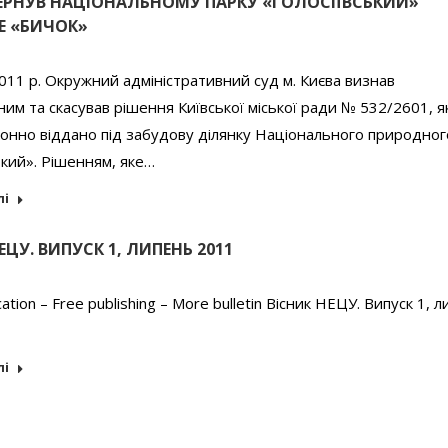
ЕРНУВ НАЦІОНАЛЬНОМУ ПАРКУ «ГОЛОСІЇВСЬКИЙ»
 «БИЧОК»
011 р. Окружний адміністративний суд м. Києва визнав
им та скасував рішення Київської міської ради № 532/2601, я
онно віддано під забудову ділянку Національного природног
ький». Рішенням, яке…
лі
ЕЦУ. ВИПУСК 1, ЛИПЕНЬ 2011
ation – Free publishing – More bulletin Вісник НЕЦУ. Випуск 1, 
лі