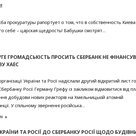
!
жба прокуратуры рапортует о том, что в собственность Киева
его себе – царская щедрость! Бабушки смотрят…
УГЕ ГРОМАДСЬКІСТЬ ПРОСИТЬ СБЕРБАНК НЕ ФІНАНСУ
У ХАЕС
організації України та Росії надіслали другий відкритий лист г
Сбербанку Росії Герману Грефу із закликом відмовитися від пл
ння добудови нових реакторів на Хмельницькій атомній
нції. У спільному зверненні російська…
лі
КРАЇНИ ТА РОСІЇ ДО СБЕРБАНКУ РОСІЇ ЩОДО БУДІВ