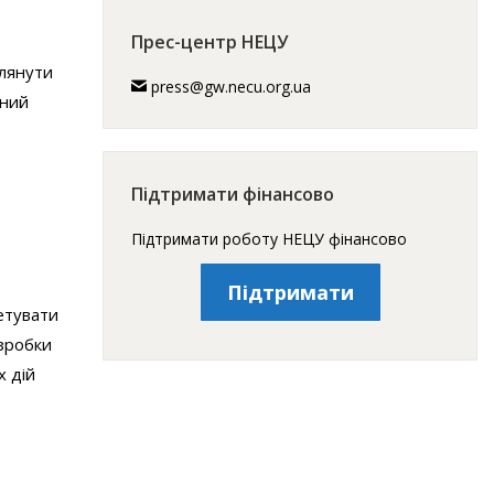
Прес-центр НЕЦУ
глянути
press@gw.necu.org.ua
ьний
Підтримати фінансово
Підтримати роботу НЕЦУ фінансово
Підтримати
етувати
озробки
х дій