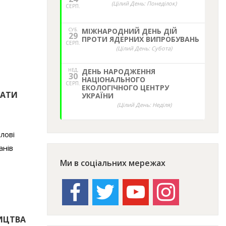
(Цілий День: Понеділок)
СЕРП.
СУБ.
МІЖНАРОДНИЙ ДЕНЬ ДІЙ
29
ПРОТИ ЯДЕРНИХ ВИПРОБУВАНЬ
СЕРП.
(Цілий День: Субота)
НЕД,
ДЕНЬ НАРОДЖЕННЯ
30
НАЦІОНАЛЬНОГО
СЕРП.
ЕКОЛОГІЧНОГО ЦЕНТРУ
ВАТИ
УКРАЇНИ
(Цілий День: Неділя)
олові
анів
Ми в соціальних мережах
facebook
twitter
youtube
instagram
НИЦТВА