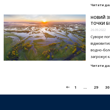
Читати да
НОВИЙ З
ТОЧКИ БІ
26.09.2022
Суворе поп
відмовитис
водно-боло
загрожує к
Читати да
1
…
29
30