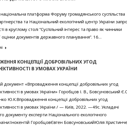
 національна платформа Форуму громадянського суспільства
партнерства та Національний екологічний центр України зап
сті в круглому столі “Суспільний інтерес та право як чинники
ї оцінки документів державного планування”. 16…
лі
ЖЕННЯ КОНЦЕПЦІЇ ДОБРОВІЛЬНИХ УГОД
ФЕКТИВНОСТІ В УМОВАХ УКРАЇНИ
ий документ «Впровадження концепції добровільних угод
тивності в умовах України» Горобцов І. В., Бовсуновський Є.О
нко Ю.К.Впровадження концепції добровільних угод
тивності в умовах України / — Київ, 2022. —49с. Укладачі
го документу експерти Національного екологічного
раїни:Інокентій ГоробцовЄвген БовсуновськийЮлія Христинч