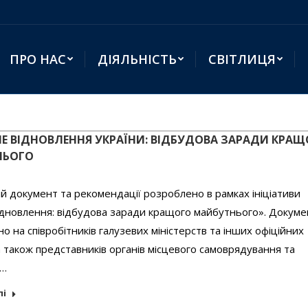
ПРО НАС
ДІЯЛЬНІСТЬ
СВІТЛИЦЯ
Е ВІДНОВЛЕННЯ УКРАЇНИ: ВІДБУДОВА ЗАРАДИ КРАЩ
НЬОГО
й документ та рекомендації розроблено в рамках ініціативи
ідновлення: відбудова заради кращого майбутнього». Докуме
о на співробітників галузевих міністерств та інших офіційних
а також представників органів місцевого самоврядування та
я…
лі