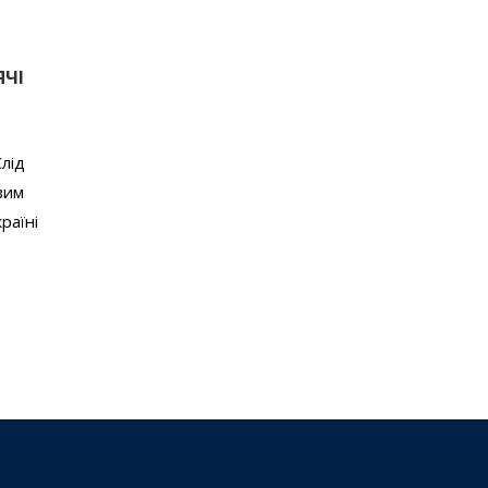
ЯЧІ
лід
вим
раїні