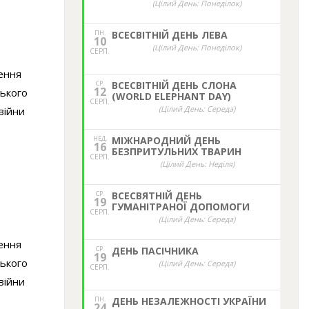
(Цілий День: Понеділок)
ПН.
ВСЕСВІТНІЙ ДЕНЬ ЛЕВА
10
(Цілий День: Понеділок)
СЕРП.
ення
СР.
ВСЕСВІТНІЙ ДЕНЬ СЛОНА
12
ського
(WORLD ELEPHANT DAY)
СЕРП.
(Цілий День: Середа)
війни
НЕД,
МІЖНАРОДНИЙ ДЕНЬ
16
БЕЗПРИТУЛЬНИХ ТВАРИН
СЕРП.
(Цілий День: Неділя)
СР.
ВСЕСВЯТНІЙ ДЕНЬ
19
ГУМАНІТРАНОЇ ДОПОМОГИ
СЕРП.
(Цілий День: Середа)
ення
СР.
ДЕНЬ ПАСІЧНИКА
19
ського
(Цілий День: Середа)
СЕРП.
війни
ПН.
ДЕНЬ НЕЗАЛЕЖНОСТІ УКРАЇНИ
24