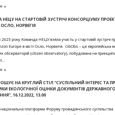
лі
 НЕЦУ НА СТАРТОВІЙ ЗУСТРІЧІ КОНСОРЦІУМУ ПРОЕК
В ОСЛО, НОРВЕГІЯ
я 2023 року Команда НЕЦУ взяла участь у стартовій зустрічі п
rizon Europe в місті Осло, Норвегія. CitiObs – це європейська
х обсерваторій (citizen observatory), побудована на принцип
ті…
лі
ОШУЄ НА КРУГЛИЙ СТІЛ “СУСПІЛЬНИЙ ІНТЕРЕС ТА П
ИКИ ЕКОЛОГІЧНОЇ ОЦІНКИ ДОКУМЕНТІВ ДЕРЖАВНОГ
Я”, 16.12.2022, 13.00
 національна платформа Форуму громадянського суспільства