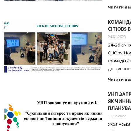
Читати да
КОМАНДА
CITIOBS 
24.01.2023
24-26 січн
CitiObs Ho
громадськи
доступнос
Читати да
УНП ЗАПР
ЯК ЧИНН
ПЛАНУВАНН
11.12.2022
Українська