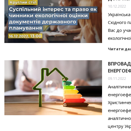
10.12.2022
Українська
Східного 
Вас до уча
екологічно
Читати да
ВПРОВАД
ЕНЕРГОЕ
09.11.2022
Аналітичн
енергоефек
Христинче
енергоефек
аналітично
центру Ук