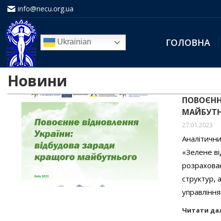
info@necu.org.ua
ГОЛОВНА
Ukrainian
Новини
ПОВОЄНН
МАЙБУТ
27.01.2023
Аналітични
«Зелене в
розрахован
структур, 
управлінн
Читати да