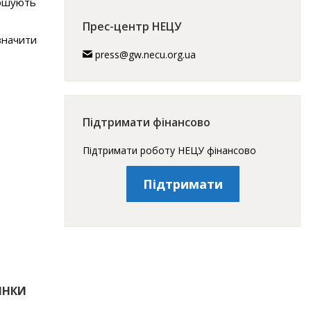
рошують
Прес-центр НЕЦУ
значити
press@gw.necu.org.ua
Підтримати фінансово
Підтримати роботу НЕЦУ фінансово
Підтримати
ІНКИ