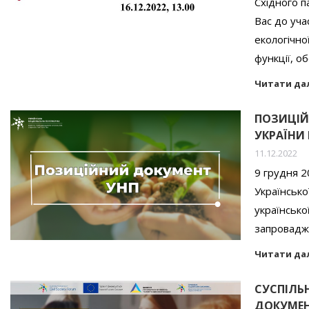
Східного 
Вас до уча
екологічно
функції, о
Читати да
ПОЗИЦІЙ
УКРАЇНИ
11.12.2022
9 грудня 2
Українськ
українсько
запровадже
Читати да
СУСПІЛЬ
ДОКУМЕН