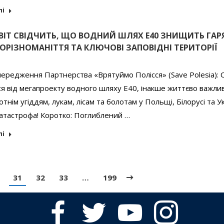
лі
ВІТ СВІДЧИТЬ, ЩО ВОДНИЙ ШЛЯХ E40 ЗНИЩИТЬ ГАР
ОРІЗНОМАНІТТЯ ТА КЛЮЧОВІ ЗАПОВІДНІ ТЕРИТОРІЇ
ередження Партнерства «Врятуймо Полісся» (Save Polesia): С
я від мегапроекту водного шляху E40, інакше життєво важли
тнім угіддям, лукам, лісам та болотам у Польщі, Білорусі та Ук
атастрофа! Коротко: Поглиблений …
лі
31
32
33
…
199
facebook
twitter
youtube
instagram