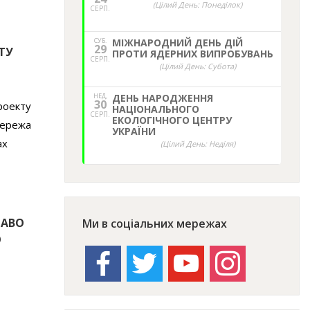
(Цілий День: Понеділок)
СЕРП.
СУБ.
МІЖНАРОДНИЙ ДЕНЬ ДІЙ
29
ТУ
ПРОТИ ЯДЕРНИХ ВИПРОБУВАНЬ
СЕРП.
(Цілий День: Субота)
НЕД,
ДЕНЬ НАРОДЖЕННЯ
30
роекту
НАЦІОНАЛЬНОГО
СЕРП.
ЕКОЛОГІЧНОГО ЦЕНТРУ
 мережа
УКРАЇНИ
ах
(Цілий День: Неділя)
РАВО
Ми в соціальних мережах
О
facebook
twitter
youtube
instagram