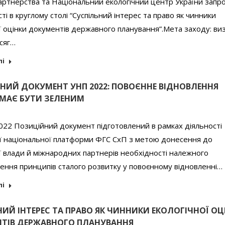
партнерства та Національний екологічний центр України зап
сті в круглому столі “Суспільний інтерес та право як чинники
ї оцінки документів державного планування”.Мета заходу: ви
бсяг…
лі
НИЙ ДОКУМЕНТ УНП 2022: ПОВОЄННЕ ВІДНОВЛЕННЯ
 МАЄ БУТИ ЗЕЛЕНИМ
022 Позиційний документ підготовлений в рамках діяльності
ої національної платформи ФГС СхП з метою донесення до
ї влади й міжнародних партнерів необхідності належного
ння принципів сталого розвитку у повоєнному відновленні…
лі
НИЙ ІНТЕРЕС ТА ПРАВО ЯК ЧИННИКИ ЕКОЛОГІЧНОЇ ОЦ
ТІВ ДЕРЖАВНОГО ПЛАНУВАННЯ