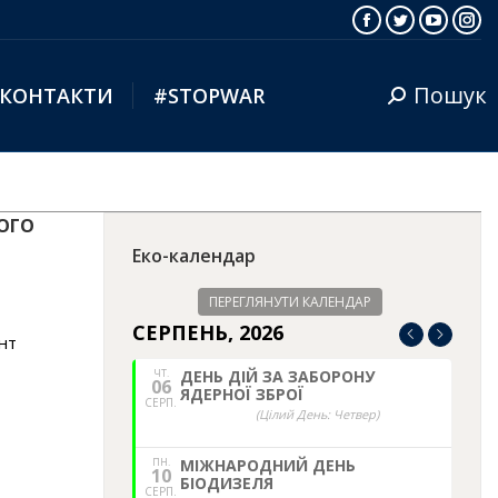
Facebook
Twitter
YouTub
Ins
Пошук
КОНТАКТИ
#STOPWAR
Search:
ОГО
Еко-календар
ПЕРЕГЛЯНУТИ КАЛЕНДАР
СЕРПЕНЬ, 2026
нт
ЧТ.
ДЕНЬ ДІЙ ЗА ЗАБОРОНУ
06
ЯДЕРНОЇ ЗБРОЇ
СЕРП.
(Цілий День: Четвер)
ПН.
МІЖНАРОДНИЙ ДЕНЬ
10
БІОДИЗЕЛЯ
СЕРП.