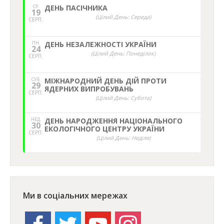
СР.
ДЕНЬ ПАСІЧНИКА
19
(Цілий День: Середа)
СЕРП.
ПН.
ДЕНЬ НЕЗАЛЕЖНОСТІ УКРАЇНИ
24
(Цілий День: Понеділок)
СЕРП.
СУБ.
МІЖНАРОДНИЙ ДЕНЬ ДІЙ ПРОТИ
29
ЯДЕРНИХ ВИПРОБУВАНЬ
СЕРП.
(Цілий День: Субота)
НЕД,
ДЕНЬ НАРОДЖЕННЯ НАЦІОНАЛЬНОГО
30
ЕКОЛОГІЧНОГО ЦЕНТРУ УКРАЇНИ
СЕРП.
(Цілий День: Неділя)
Ми в соціальних мережах
facebook
twitter
youtube
instagram