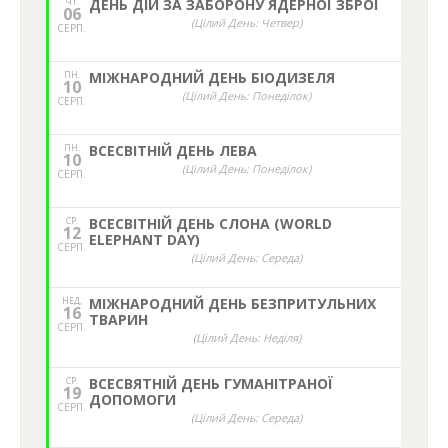
ЧТ.
ДЕНЬ ДІЙ ЗА ЗАБОРОНУ ЯДЕРНОЇ ЗБРОЇ
06
(Цілий День: Четвер)
СЕРП.
ПН.
МІЖНАРОДНИЙ ДЕНЬ БІОДИЗЕЛЯ
10
(Цілий День: Понеділок)
СЕРП.
ПН.
ВСЕСВІТНІЙ ДЕНЬ ЛЕВА
10
(Цілий День: Понеділок)
СЕРП.
СР.
ВСЕСВІТНІЙ ДЕНЬ СЛОНА (WORLD
12
ELEPHANT DAY)
СЕРП.
(Цілий День: Середа)
НЕД,
МІЖНАРОДНИЙ ДЕНЬ БЕЗПРИТУЛЬНИХ
16
ТВАРИН
СЕРП.
(Цілий День: Неділя)
СР.
ВСЕСВЯТНІЙ ДЕНЬ ГУМАНІТРАНОЇ
19
ДОПОМОГИ
СЕРП.
(Цілий День: Середа)