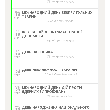
(Цілий День: Середа)
НЕД,
МІЖНАРОДНИЙ ДЕНЬ БЕЗПРИТУЛЬНИХ
16
ТВАРИН
СЕРП.
(Цілий День: Неділя)
СР.
ВСЕСВЯТНІЙ ДЕНЬ ГУМАНІТРАНОЇ
19
ДОПОМОГИ
СЕРП.
(Цілий День: Середа)
СР.
ДЕНЬ ПАСІЧНИКА
19
(Цілий День: Середа)
СЕРП.
ПН.
ДЕНЬ НЕЗАЛЕЖНОСТІ УКРАЇНИ
24
(Цілий День: Понеділок)
СЕРП.
СУБ.
МІЖНАРОДНИЙ ДЕНЬ ДІЙ ПРОТИ
29
ЯДЕРНИХ ВИПРОБУВАНЬ
СЕРП.
(Цілий День: Субота)
НЕД,
ДЕНЬ НАРОДЖЕННЯ НАЦІОНАЛЬНОГО
30