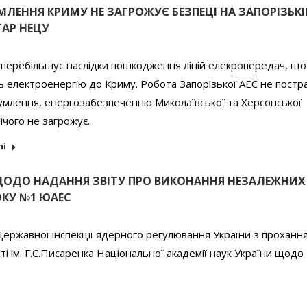
ЛЕННЯ КРИМУ НЕ ЗАГРОЖУЄ БЕЗПЕЦІ НА ЗАПОРІЗЬКІ
ТАР НЕЦУ
 перебільшує наслідки пошкодження ліній елекропередач, що
 електроенергію до Криму. Робота Запорізької АЕС не постр
умлення, енергозабезпеченню Миколаївської та Херсонської
ічого не загрожує.
лі
ЩОДО НАДАННЯ ЗВІТУ ПРО ВИКОНАННЯ НЕЗАЛЕЖНИХ
ОКУ №1 ЮАЕС
Державної інспекції ядерного регулювання України з проханн
і ім. Г.С.Писаренка Національної академії наук України щодо