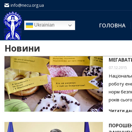
info@necu.org.ua
ГОЛОВНА
Ukrainian
Новини
МЕГАВАТИ
07.12.2015
Національ
роботу ене
норм безп
років сьог
Читати да
ПОРОШЕН