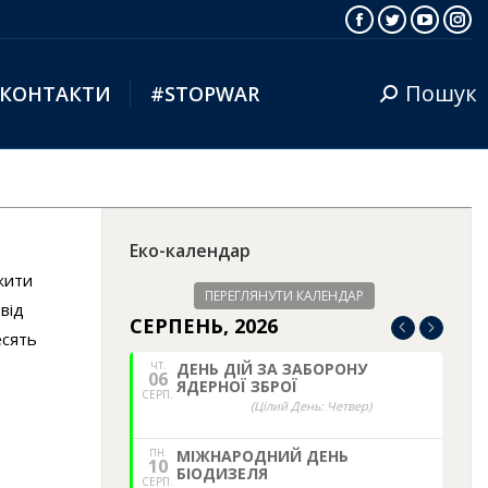
Facebook
Twitter
YouTub
Ins
Пошук
КОНТАКТИ
#STOPWAR
Search:
Еко-календар
жити
ПЕРЕГЛЯНУТИ КАЛЕНДАР
від
СЕРПЕНЬ, 2026
есять
ЧТ.
ДЕНЬ ДІЙ ЗА ЗАБОРОНУ
06
ЯДЕРНОЇ ЗБРОЇ
СЕРП.
(Цілий День: Четвер)
ПН.
МІЖНАРОДНИЙ ДЕНЬ
10
БІОДИЗЕЛЯ
СЕРП.