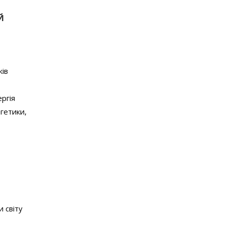
Й
ків
ергія
ргетики,
 світу