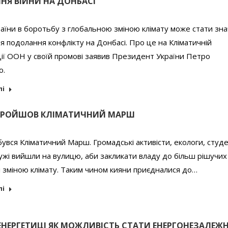
ННЯ ВІЙНИ НА ДОНБАСІ
аїни в боротьбу з глобальною зміною клімату може стати зн
я подолання конфлікту на Донбасі. Про це на Кліматичній
ії ООН у своїй промові заявив Президент України Петро
о.
лі
 ПРОЙШОВ КЛІМАТИЧНИЙ МАРШ
дбувся Кліматичний Марш. Громадські активісти, екологи, студ
ужі вийшли на вулицю, аби закликати владу до більш рішучих 
і зміною клімату. Таким чином кияни приєдналися до…
лі
 ЕНЕРГЕТИЦІ ЯК МОЖЛИВІСТЬ СТАТИ ЕНЕРГОНЕЗАЛЕ