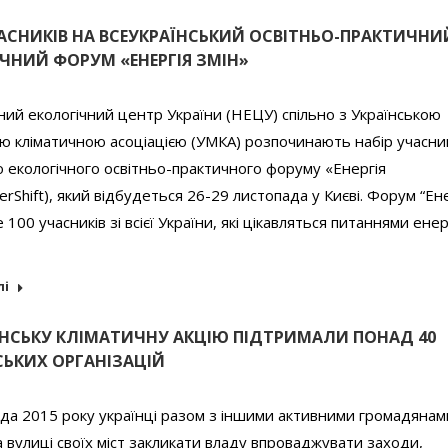
ЧАСНИКІВ НА ВСЕУКРАЇНСЬКИЙ ОСВІТНЬО-ПРАКТИЧНИ
ЧНИЙ ФОРУМ «ЕНЕРГІЯ ЗМІН»
ий екологічний центр України (НЕЦУ) спільно з Українською
 кліматичною асоціацією (УМКА) розпочинають набір учасни
 екологічного освітньо-практичного форуму «Енергія
erShift), який відбудеться 26-29 листопада у Києві. Форум “Ен
 100 учасників зі всієї України, які цікавляться питаннями ене
лі
ЇНСЬКУ КЛІМАТИЧНУ АКЦІЮ ПІДТРИМАЛИ ПОНАД 40
ЬКИХ ОРГАНІЗАЦІЙ
да 2015 року українці разом з іншими активними громадянами
 вулиці своїх міст закликати владу впроваджувати заходи,