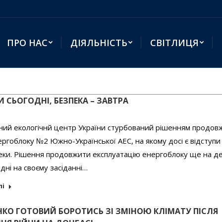
ПРО НАС
ДІЯЛЬНІСТЬ
СВІТЛИЦЯ
 СЬОГОДНІ, БЕЗПЕКА – ЗАВТРА
ний екологічнй центр України стурбований рішенням продов
ргоблоку №2 Южно-Української АЕС, на якому досі є відступи 
еки. Рішення продовжити експлуатацію енергоблоку ще на д
одні на своєму засіданні…
лі
КО ГОТОВИЙ БОРОТИСЬ ЗІ ЗМІНОЮ КЛІМАТУ ПІСЛЯ