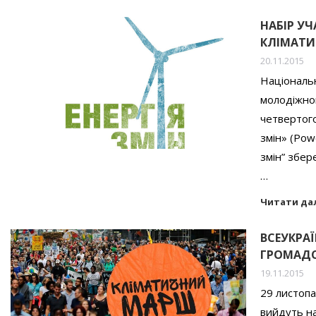
НАБІР У
КЛІМАТИ
20.11.2015
Національн
молодіжною
четвертого
змін» (Pow
змін” збере
…
Читати да
ВСЕУКРА
ГРОМАДС
19.11.2015
29 листопа
вийдуть на