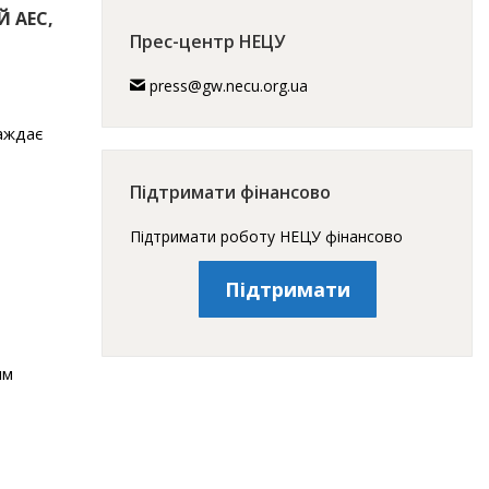
Й АЕС,
Прес-центр НЕЦУ
press@gw.necu.org.ua
аждає
Підтримати фінансово
Підтримати роботу НЕЦУ фінансово
Підтримати
ям