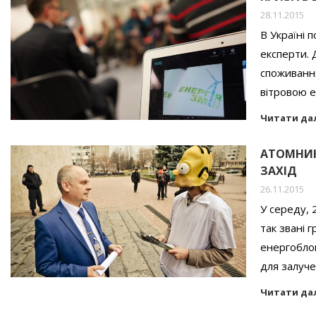
28.11.2015
В Україні 
експерти. 
споживання
вітровою е
Читати да
АТОМНИК
ЗАХІД
26.11.2015
У середу, 
так звані 
енергоблок
для залуч
Читати да