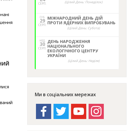
(Цілий День: Понеділок)
СЕРП.
нані
СУБ.
МІЖНАРОДНИЙ ДЕНЬ ДІЙ
29
ншення
ПРОТИ ЯДЕРНИХ ВИПРОБУВАНЬ
СЕРП.
(Цілий День: Субота)
НЕД,
ДЕНЬ НАРОДЖЕННЯ
30
НАЦІОНАЛЬНОГО
СЕРП.
ЕКОЛОГІЧНОГО ЦЕНТРУ
УКРАЇНИ
(Цілий День: Неділя)
ТНИЙ
улися
Ми в соціальних мережах
ований
facebook
twitter
youtube
instagram