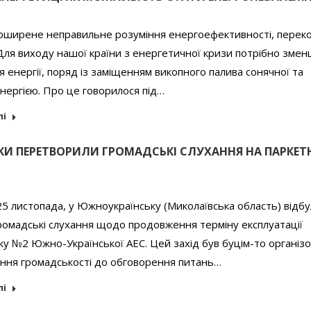
поширене неправильне розуміння енергоефективності, переко
Для виходу нашої країни з енергетичної кризи потрібно зме
 енергії, поряд із заміщенням викопного палива сонячної та
нергією. Про це говорилося під…
лі
И ПЕРЕТВОРИЛИ ГРОМАДСЬКІ СЛУХАННЯ НА ПАРКЕ
25 листопада, у Южноукраїнську (Миколаївська область) відб
громадські слухання щодо продовження терміну експлуатації
у №2 Южно-Української АЕС. Цей захід був буцім-то організ
ення громадськості до обговорення питань…
лі