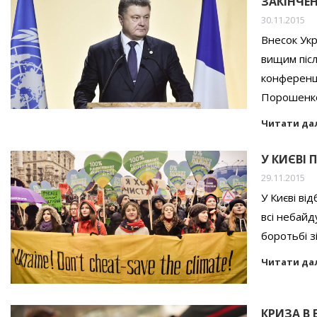
ЗАКІНЧЕ
30.11.2015
Внесок Укр
вищим післ
конференц
Порошенк
Читати да
У КИЄВІ
29.11.2015
У Києві ві
всі небайд
боротьбі з
Читати да
КРИЗА В