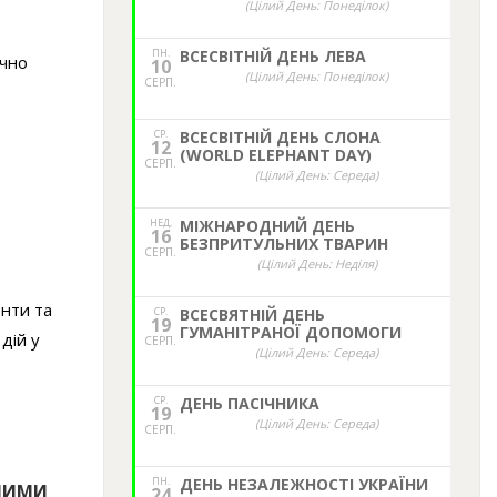
(Цілий День: Понеділок)
ПН.
ВСЕСВІТНІЙ ДЕНЬ ЛЕВА
ачно
10
(Цілий День: Понеділок)
СЕРП.
СР.
ВСЕСВІТНІЙ ДЕНЬ СЛОНА
12
(WORLD ELEPHANT DAY)
СЕРП.
(Цілий День: Середа)
НЕД,
МІЖНАРОДНИЙ ДЕНЬ
16
БЕЗПРИТУЛЬНИХ ТВАРИН
СЕРП.
(Цілий День: Неділя)
енти та
СР.
ВСЕСВЯТНІЙ ДЕНЬ
19
ГУМАНІТРАНОЇ ДОПОМОГИ
дій у
СЕРП.
(Цілий День: Середа)
СР.
ДЕНЬ ПАСІЧНИКА
19
(Цілий День: Середа)
СЕРП.
ПН.
ДЕНЬ НЕЗАЛЕЖНОСТІ УКРАЇНИ
ЖНИМИ
24