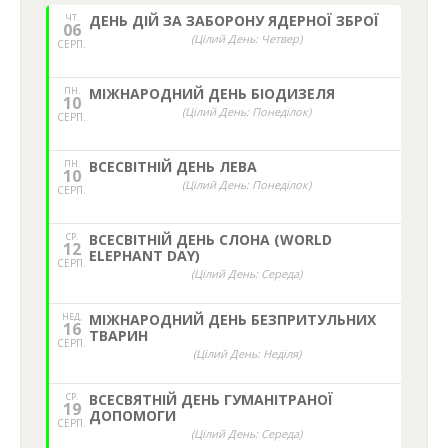
ЧТ.
ДЕНЬ ДІЙ ЗА ЗАБОРОНУ ЯДЕРНОЇ ЗБРОЇ
06
(Цілий День: Четвер)
СЕРП.
ПН.
МІЖНАРОДНИЙ ДЕНЬ БІОДИЗЕЛЯ
10
(Цілий День: Понеділок)
СЕРП.
ПН.
ВСЕСВІТНІЙ ДЕНЬ ЛЕВА
10
(Цілий День: Понеділок)
СЕРП.
СР.
ВСЕСВІТНІЙ ДЕНЬ СЛОНА (WORLD
12
ELEPHANT DAY)
СЕРП.
(Цілий День: Середа)
НЕД,
МІЖНАРОДНИЙ ДЕНЬ БЕЗПРИТУЛЬНИХ
16
ТВАРИН
СЕРП.
(Цілий День: Неділя)
СР.
ВСЕСВЯТНІЙ ДЕНЬ ГУМАНІТРАНОЇ
19
ДОПОМОГИ
СЕРП.
(Цілий День: Середа)