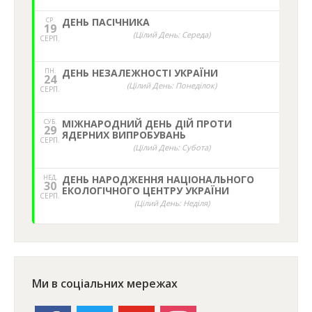
СР.
ДЕНЬ ПАСІЧНИКА
19
(Цілий День: Середа)
СЕРП.
ПН.
ДЕНЬ НЕЗАЛЕЖНОСТІ УКРАЇНИ
24
(Цілий День: Понеділок)
СЕРП.
СУБ.
МІЖНАРОДНИЙ ДЕНЬ ДІЙ ПРОТИ
29
ЯДЕРНИХ ВИПРОБУВАНЬ
СЕРП.
(Цілий День: Субота)
НЕД,
ДЕНЬ НАРОДЖЕННЯ НАЦІОНАЛЬНОГО
30
ЕКОЛОГІЧНОГО ЦЕНТРУ УКРАЇНИ
СЕРП.
(Цілий День: Неділя)
Ми в соціальних мережах