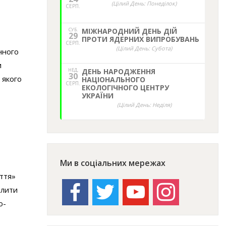
(Цілий День: Понеділок)
СЕРП.
СУБ.
МІЖНАРОДНИЙ ДЕНЬ ДІЙ
29
ПРОТИ ЯДЕРНИХ ВИПРОБУВАНЬ
СЕРП.
(Цілий День: Субота)
нного
и
НЕД,
ДЕНЬ НАРОДЖЕННЯ
30
 якого
НАЦІОНАЛЬНОГО
СЕРП.
ЕКОЛОГІЧНОГО ЦЕНТРУ
УКРАЇНИ
(Цілий День: Неділя)
Ми в соціальних мережах
иття»
facebook
twitter
youtube
instagram
олити
о-