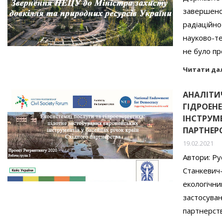
завершено 
радіаційно
науково-те
не було п
Читати да
АНАЛІТИ
ГІДРОЕН
ІНСТРУМЕ
ПАРТНЕРС
19.02.2021
Автори: Ру
Станкевич-
екологічни
застосуван
партнерст