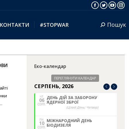
Facebook
Twitter
YouTub
Ins
Пошук
КОНТАКТИ
#STOPWAR
Search:
ОВИ
Еко-календар
ПЕРЕГЛЯНУТИ КАЛЕНДАР
СЕРПЕНЬ, 2026
айті
інки
ЧТ.
ДЕНЬ ДІЙ ЗА ЗАБОРОНУ
06
ЯДЕРНОЇ ЗБРОЇ
.…
СЕРП.
(Цілий День: Четвер)
ПН.
МІЖНАРОДНИЙ ДЕНЬ
10
БІОДИЗЕЛЯ
СЕРП.