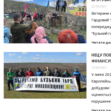
22.04.2021
Ветерани А
Гардовий “
попереджув
“Бузький г
Читати да
НЕЦУ ПО
ФІНАНСУ
13.04.2021
У липні 20
Європейсь
добудови Т
оцінюється
порушенні
Читати да