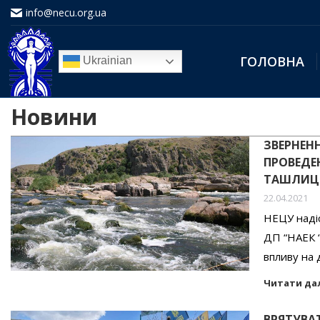
info@necu.org.ua
ГОЛОВНА
Ukrainian
Новини
ЗВЕРНЕН
ПРОВЕДЕ
ТАШЛИЦЬ
22.04.2021
НЕЦУ надіс
ДП “НАЕК “
впливу на 
Читати да
ВРЯТУВА