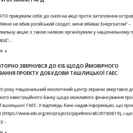
ТО прикували себе до скелі на акції проти затоплення остро
Мене не вбив російський солдат, мене вбиває Енергоатом” –
альну акцію з такою назвою організували у національному 
ард”…
лі
ВТОРНО ЗВЕРНУВСЯ ДО ЄІБ ЩОДО ЙМОВІРНОГО
ВАННЯ ПРОЕКТУ ДОБУДОВИ ТАШЛИЦЬКОЇ ГАЕС
20 року Національний екологічний центр України звертався д
кого інвестиційного банку щодо можливого фінансування про
ашлицької ГАЕС. У відповідь банк надав інформацію, що про
 (https://www.eib.org/en/projects/pipelines/all/20180619), і що
 у…
лі