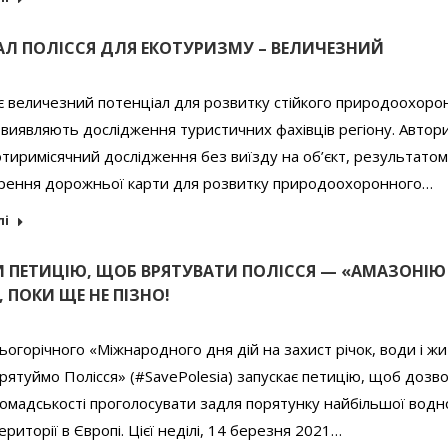
АЛ ПОЛІССЯ ДЛЯ ЕКОТУРИЗМУ – ВЕЛИЧЕЗНИЙ
є величезний потенціал для розвитку стійкого природоохоро
 виявляють дослідження туристичних фахівців регіону. Автор
тиримісячний дослідження без виїзду на об’єкт, результатом
орення дорожньої карти для розвитку природоохоронного…
лі
 ПЕТИЦІЮ, ЩОБ ВРЯТУВАТИ ПОЛІССЯ — «АМАЗОНІЮ
 ПОКИ ЩЕ НЕ ПІЗНО!
ьогорічного «Міжнародного дня дій на захист річок, води і ж
Врятуймо Полісся» (#SavePolesia) запускає петицію, щоб дозв
омадськості проголосувати задля порятунку найбільшої водн
ериторії в Європі. Цієї неділі, 14 березня 2021…