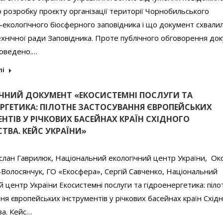
розробку проєкту організації території Чорнобильського
-екологічного біосферного заповідника і що документ схвали
хнічної ради Заповідника. Проте публічного обговорення до
роведено.…
лі
ЧНИЙ ДОКУМЕНТ «ЕКОСИСТЕМНІ ПОСЛУГИ ТА
ЕРГЕТИКА: ПІЛОТНЕ ЗАСТОСУВАННЯ ЄВРОПЕЙСЬКИХ
НТІВ У РІЧКОВИХ БАСЕЙНАХ КРАЇН СХІДНОГО
ТВА. КЕЙС УКРАЇНИ»
слан Гаврилюк, Національний екологічний центр України, Ок
Волосянчук, ГО «Екосфера», Сергій Савченко, Національний
й центр України Екосистемні послуги та гідроенергетика: піло
ня європейських інструментів у річкових басейнах країн Схід
ва. Кейс…