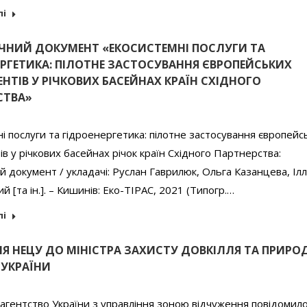
лі
ЧНИЙ ДОКУМЕНТ «ЕКОСИСТЕМНІ ПОСЛУГИ ТА
ЕРГЕТИКА: ПІЛОТНЕ ЗАСТОСУВАННЯ ЄВРОПЕЙСЬКИХ
НТІВ У РІЧКОВИХ БАСЕЙНАХ КРАЇН СХІДНОГО
СТВА»
і послуги та гідроенергетика: пілотне застосування європейс
ів у річкових басейнах річок країн Східного Партнерства:
й документ / укладачі: Руслан Гаврилюк, Ольга Казанцева, Іл
й [та ін.]. – Кишинів: Еко-ТІРАС, 2021 (Типогр.…
лі
НЯ НЕЦУ ДО МІНІСТРА ЗАХИСТУ ДОВКІЛЛЯ ТА ПРИР
 УКРАЇНИ
гентство України з управління зоною відчуження повідомил