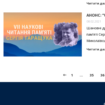
Читати да
АНОНС: “
08.02.2021
Шановні др
пам’яті Се
Миколаївсь
Читати да
1
…
35
36