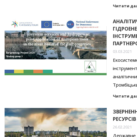
Читати да
АНАЛІТИ
ГІДРОЕН
ІНСТРУМЕ
ПАРТНЕР
03.03.2021
Екосистемн
інструмент
аналітични
Тромбіцьки
Читати да
ЗВЕРНЕН
РЕСУРСІВ
26.02.2021
Державне а