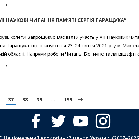
лі
VII НАУКОВІ ЧИТАННЯ ПАМ’ЯТІ СЕРГІЯ ТАРАЩУКА”
узі, колеги! Запрошуємо Вас взяти участь у VІІ Наукових чит
ргія Таращука, що плануються 23-24 квітня 2021 р. у м. Микола
кій області. Напрями роботи Читань: Біотичне та ландшафтн
лі
37
38
39
…
199
facebook
twitter
youtube
instagram
© Національний екологічний центр України, (2007–
2026