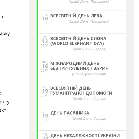
(Цілий День: Понеділок)
ПН.
ВСЕСВІТНІЙ ДЕНЬ ЛЕВА
ва
10
(Цілий День: Понеділок)
СЕРП.
парку
СР.
ВСЕСВІТНІЙ ДЕНЬ СЛОНА
12
(WORLD ELEPHANT DAY)
СЕРП.
(Цілий День: Середа)
НЕД,
МІЖНАРОДНИЙ ДЕНЬ
16
БЕЗПРИТУЛЬНИХ ТВАРИН
СЕРП.
(Цілий День: Неділя)
СР.
ВСЕСВЯТНІЙ ДЕНЬ
19
о
ГУМАНІТРАНОЇ ДОПОМОГИ
СЕРП.
(Цілий День: Середа)
екту
ект
СР.
ДЕНЬ ПАСІЧНИКА
19
(Цілий День: Середа)
СЕРП.
ПН.
ДЕНЬ НЕЗАЛЕЖНОСТІ УКРАЇНИ
24