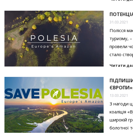
ПОТЕНЦІ
31.03.2021
Полісся ма
туризму, –
провели чо
стало ств
Читати да
ПІДПИШИ
ЄВРОПИ»,
13.03.2021
З нагоди ц
коаліція «
широкій гр
болотної т