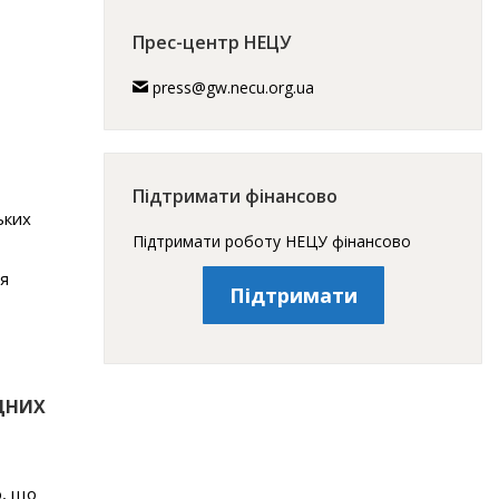
Прес-центр НЕЦУ
press@gw.necu.org.ua
Підтримати фінансово
ьких
Підтримати роботу НЕЦУ фінансово
ля
Підтримати
ОДНИХ
о, що