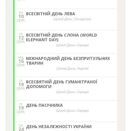
ПН.
ВСЕСВІТНІЙ ДЕНЬ ЛЕВА
10
(Цілий День: Понеділок)
СЕРП.
СР.
ВСЕСВІТНІЙ ДЕНЬ СЛОНА (WORLD
12
ELEPHANT DAY)
СЕРП.
(Цілий День: Середа)
НЕД,
МІЖНАРОДНИЙ ДЕНЬ БЕЗПРИТУЛЬНИХ
16
ТВАРИН
СЕРП.
(Цілий День: Неділя)
СР.
ВСЕСВЯТНІЙ ДЕНЬ ГУМАНІТРАНОЇ
19
ДОПОМОГИ
СЕРП.
(Цілий День: Середа)
СР.
ДЕНЬ ПАСІЧНИКА
19
(Цілий День: Середа)
СЕРП.
ПН.
ДЕНЬ НЕЗАЛЕЖНОСТІ УКРАЇНИ
24