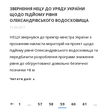
ЗВЕРНЕННЯ НЕЦУ ДО УРЯДУ УКРАЇНИ
ЩОДО ПІДЙОМУ РІВНЯ
ОЛЕКСАНДРІВСЬКОГО ВОДОСХОВИЩА
21.03.2017
НЕЦУ звернувся до прем’єр-міністра України з
проханням накласти мораторій на проект щодо
підйому рівня Олександрівського водосховища та
передбачити розроблення програми зниження
рівня до обгрунтованої довкільно безпечної
позначки +8 м.
Читати далі
1
…
57
58
59
60
61
…