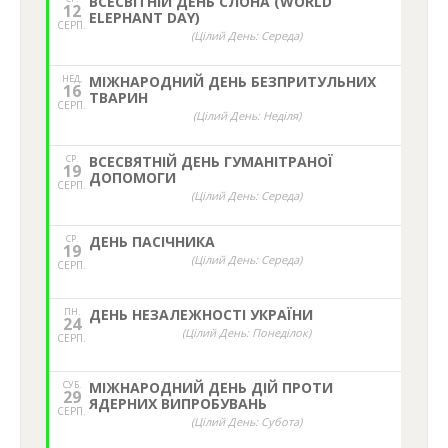
ВСЕСВІТНІЙ ДЕНЬ СЛОНА (WORLD
12
ELEPHANT DAY)
СЕРП.
(Цілий День: Середа)
НЕД,
МІЖНАРОДНИЙ ДЕНЬ БЕЗПРИТУЛЬНИХ
16
ТВАРИН
СЕРП.
(Цілий День: Неділя)
СР.
ВСЕСВЯТНІЙ ДЕНЬ ГУМАНІТРАНОЇ
19
ДОПОМОГИ
СЕРП.
(Цілий День: Середа)
СР.
ДЕНЬ ПАСІЧНИКА
19
(Цілий День: Середа)
СЕРП.
ПН.
ДЕНЬ НЕЗАЛЕЖНОСТІ УКРАЇНИ
24
(Цілий День: Понеділок)
СЕРП.
СУБ.
МІЖНАРОДНИЙ ДЕНЬ ДІЙ ПРОТИ
29
ЯДЕРНИХ ВИПРОБУВАНЬ
СЕРП.
(Цілий День: Субота)