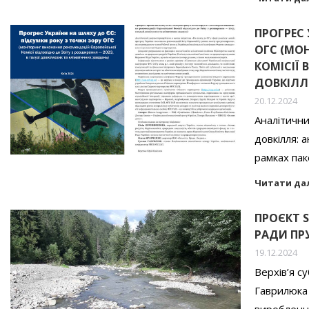
ПРОГРЕС 
ОГС (МО
КОМІСІЇ 
ДОВКІЛЛ
20.12.2024
Аналітични
довкілля: 
рамках па
Читати да
ПРОЄКТ 
РАДИ ПРУ
19.12.2024
Верхів’я с
Гаврилюка 