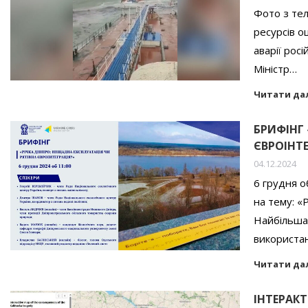
Фото з тел
ресурсів о
аварії рос
Міністр…
Читати да
БРИФІНГ 
ЄВРОІНТЕ
04.12.2024
6 грудня о
на тему: «
Найбільша 
використа
Читати да
ІНТЕРАКТ