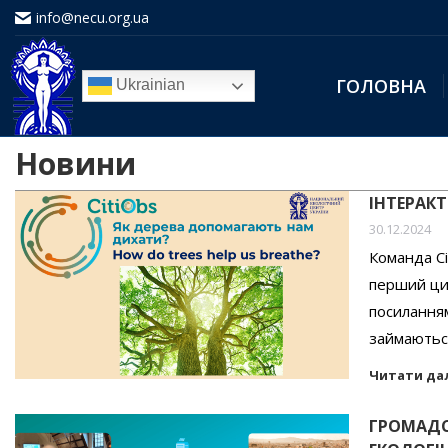
info@necu.org.ua
ГОЛОВНА
Ukrainian
Новини
ІНТЕРАКТ
30.12.2024
Команда Ci
перший цик
посилання
займаютьс
Читати да
ГРОМАДС