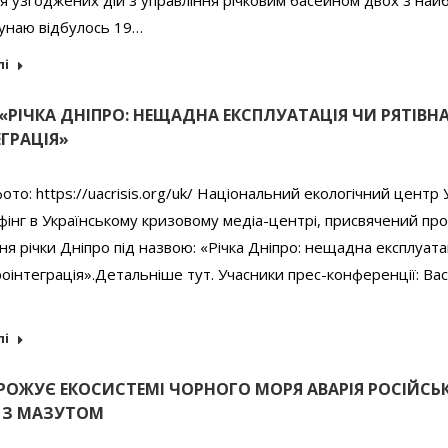
 узгоджених дій з управління річковим басейном двох з най
Дунаю відбулось 19…
лі
«РІЧКА ДНІПРО: НЕЩАДНА ЕКСПЛУАТАЦІЯ ЧИ РЯТІВН
ГРАЦІЯ»
то: https://uacrisis.org/uk/ Національний екологічний центр 
фінг в Українському кризовому медіа-центрі, присвячений пр
я річки Дніпро під назвою: «Річка Дніпро: нещадна експлуата
роінтеграція».Детальніше тут. Учасники прес-конференції: Ва
лі
РОЖУЄ ЕКОСИСТЕМІ ЧОРНОГО МОРЯ АВАРІЯ РОСІЙСЬ
В З МАЗУТОМ