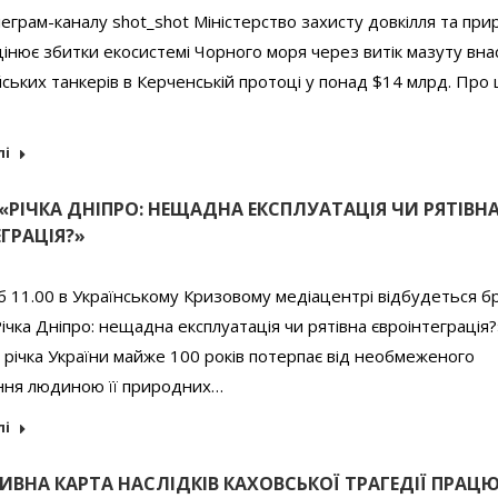
еграм-каналу shot_shot Міністерство захисту довкілля та пр
цінює збитки екосистемі Чорного моря через витік мазуту вна
ійських танкерів в Керченській протоці у понад $14 млрд. Про
лі
«РІЧКА ДНІПРО: НЕЩАДНА ЕКСПЛУАТАЦІЯ ЧИ РЯТІВН
ГРАЦІЯ?»
б 11.00 в Українському Кризовому медіацентрі відбудеться б
Річка Дніпро: нещадна експлуатація чи рятівна євроінтеграція?
річка України майже 100 років потерпає від необмеженого
ння людиною її природних…
лі
ИВНА КАРТА НАСЛІДКІВ КАХОВСЬКОЇ ТРАГЕДІЇ ПРАЦЮ