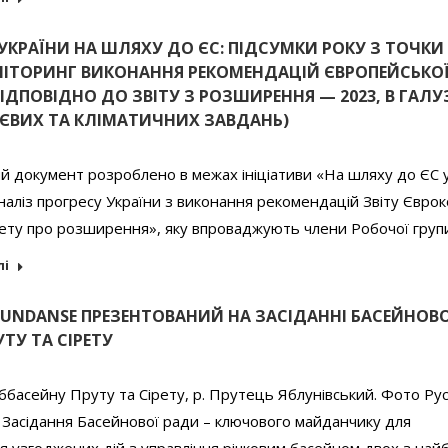
УКРАЇНИ НА ШЛЯХУ ДО ЄС: ПІДСУМКИ РОКУ З ТОЧКИ
НІТОРИНГ ВИКОНАННЯ РЕКОМЕНДАЦІЙ ЄВРОПЕЙСЬКО
ВІДПОВІДНО ДО ЗВІТУ З РОЗШИРЕННЯ — 2023, В ГАЛУ
ЄВИХ ТА КЛІМАТИЧНИХ ЗАВДАНЬ)
й документ розроблено в межах ініціативи «На шляху до ЄС у
аналіз прогресу України з виконання рекомендацій Звіту Євроко
кету про розширення», яку впроваджують члени Робочої груп
лі
SUNDANSE ПРЕЗЕНТОВАНИЙ НА ЗАСІДАННІ БАСЕЙНОВО
ТУ ТА СІРЕТУ
уббасейну Пруту та Сірету, р. Прутець Яблунівський. Фото Ру
Засідання Басейнової ради – ключового майданчику для