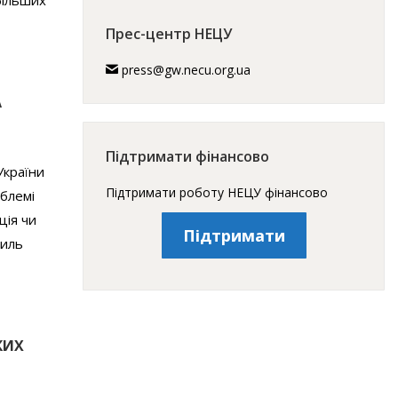
більших
Прес-центр НЕЦУ
press@gw.necu.org.ua
А
Підтримати фінансово
України
Підтримати роботу НЕЦУ фінансово
облемі
ція чи
Підтримати
силь
КИХ