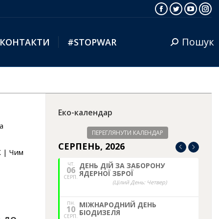
Facebook
Twitter
YouTub
Ins
Пошук
КОНТАКТИ
#STOPWAR
Search:
Еко-календар
а
ПЕРЕГЛЯНУТИ КАЛЕНДАР
СЕРПЕНЬ, 2026
 | Чим
ЧТ.
ДЕНЬ ДІЙ ЗА ЗАБОРОНУ
06
ЯДЕРНОЇ ЗБРОЇ
СЕРП.
(Цілий День: Четвер)
ПН.
МІЖНАРОДНИЙ ДЕНЬ
10
БІОДИЗЕЛЯ
СЕРП.