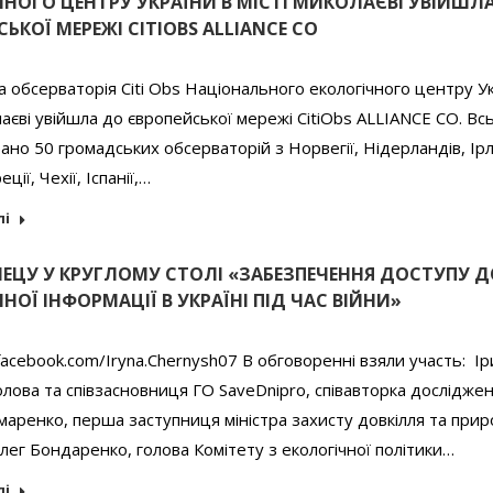
ЧНОГО ЦЕНТРУ УКРАЇНИ В МІСТІ МИКОЛАЄВІ УВІЙШЛ
ЬКОЇ МЕРЕЖІ CITIOBS ALLIANCE CO
 обсерваторія Citi Obs Національного екологічного центру Ук
лаєві увійшла до європейської мережі CitiObs ALLIANCE CO. Вс
рано 50 громадських обсерваторій з Норвегії, Нідерландів, Ірл
ції, Чехії, Іспанії,…
лі
НЕЦУ У КРУГЛОМУ СТОЛІ «ЗАБЕЗПЕЧЕННЯ ДОСТУПУ Д
НОЇ ІНФОРМАЦІЇ В УКРАЇНІ ПІД ЧАС ВІЙНИ»
acebook.com/Iryna.Chernysh07 В обговоренні взяли участь: Ір
лова та співзасновниця ГО SaveDnipro, співавторка досліджен
аренко, перша заступниця міністра захисту довкілля та при
Олег Бондаренко, голова Комітету з екологічної політики…
лі