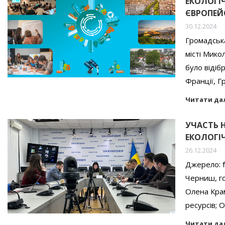
ЕКОЛОГІ
ЄВРОПЕЙС
30.12.2024
Громадська
місті Мико
було відіб
Франції, Гре
Читати да
УЧАСТЬ 
ЕКОЛОГІЧ
26.12.2024
Джерело: f
Черниш, го
Олена Крам
ресурсів; 
Читати да