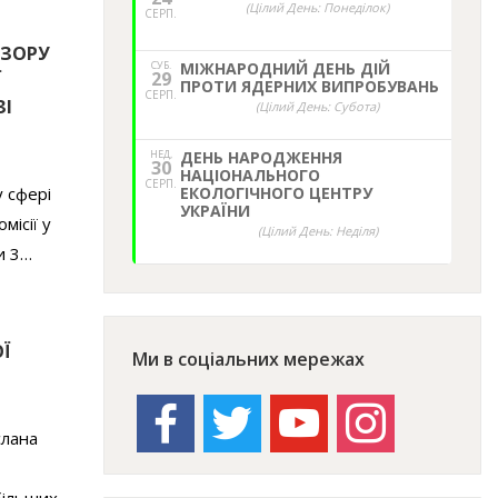
(Цілий День: Понеділок)
СЕРП.
 ЗОРУ
СУБ.
МІЖНАРОДНИЙ ДЕНЬ ДІЙ
29
Ї
ПРОТИ ЯДЕРНИХ ВИПРОБУВАНЬ
СЕРП.
ЗІ
(Цілий День: Субота)
НЕД,
ДЕНЬ НАРОДЖЕННЯ
30
НАЦІОНАЛЬНОГО
СЕРП.
 сфері
ЕКОЛОГІЧНОГО ЦЕНТРУ
УКРАЇНИ
місії у
(Цілий День: Неділя)
и 3…
Ї
Ми в соціальних мережах
facebook
twitter
youtube
instagram
слана