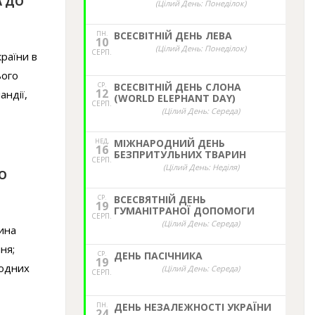
А ДО
(Цілий День: Понеділок)
ПН.
ВСЕСВІТНІЙ ДЕНЬ ЛЕВА
10
(Цілий День: Понеділок)
СЕРП.
раїни в
ього
СР.
ВСЕСВІТНІЙ ДЕНЬ СЛОНА
12
андії,
(WORLD ELEPHANT DAY)
СЕРП.
(Цілий День: Середа)
НЕД,
МІЖНАРОДНИЙ ДЕНЬ
16
БЕЗПРИТУЛЬНИХ ТВАРИН
СЕРП.
(Цілий День: Неділя)
О
СР.
ВСЕСВЯТНІЙ ДЕНЬ
19
ГУМАНІТРАНОЇ ДОПОМОГИ
СЕРП.
(Цілий День: Середа)
ина
ня;
СР.
ДЕНЬ ПАСІЧНИКА
19
родних
(Цілий День: Середа)
СЕРП.
ПН.
ДЕНЬ НЕЗАЛЕЖНОСТІ УКРАЇНИ
24