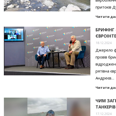
вироблення
притоків 
Читати да
БРИФІНГ 
ЄВРОІНТЕ
18.12.2024
Джерело фо
провів бри
відродженн
рятівна єв
Андреєв…
Читати да
ЧИМ ЗАГ
ТАНКЕРІ
17.12.2024