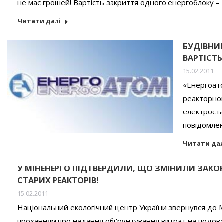
не має грошей! Вартість закриття одного енергоблоку –
Читати далі
БУДІВНИЦ
ВАРТІСТЬ
15.02.2011
«Енергоато
реакторно
електроста
повідомле
Читати да
У МІНЕНЕРГО ПІДТВЕРДИЛИ, ЩО ЗМІНИЛИ ЗАК
СТАРИХ РЕАКТОРІВ!
15.02.2011
Національний екологічний центр України звернувся до Мі
проханням про надання обґрунтування витрат на подовже