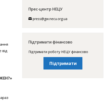
Прес-центр НЕЦУ
press@gw.necu.org.ua
Підтримати фінансово
дання
е від
Підтримати роботу НЕЦУ фінансово
Підтримати
ОЖЕН?»
зараз