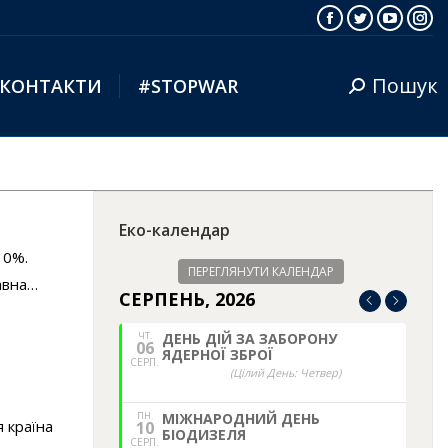
Facebook
Twitter
YouTub
Ins
Пошук
КОНТАКТИ
#STOPWAR
Search:
Еко-календар
10%.
ПЕРЕГЛЯНУТИ КАЛЕНДАР
авна…
СЕРПЕНЬ, 2026
ЧТ.
ДЕНЬ ДІЙ ЗА ЗАБОРОНУ
06
ЯДЕРНОЇ ЗБРОЇ
СЕРП.
(Цілий День: Четвер)
ПН.
МІЖНАРОДНИЙ ДЕНЬ
я країна
10
БІОДИЗЕЛЯ
СЕРП.