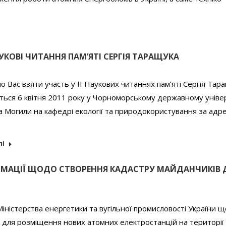
УКОВІ ЧИТАННЯ ПАМ’ЯТІ СЕРГІЯ ТАРАЩУКА
 Вас взяти участь у ІІ Наукових читаннях пам’яті Сергія Тар
уться 6 квітня 2011 року у Чорноморському державному уніве
а Могили на кафедрі екології та природокористування за адре
лі
ОРМАЦІЇ ЩОДО СТВОРЕННЯ КАДАСТРУ МАЙДАНЧИКІВ 
іністерства енергетики та вугільної промисловості України 
 для розміщення нових атомних електростанцій на території