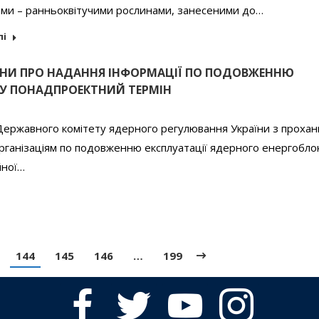
ами – ранньоквітучими рослинами, занесеними до…
лі
НИ ПРО НАДАННЯ ІНФОРМАЦІЇ ПО ПОДОВЖЕННЮ
 У ПОНАДПРОЕКТНИЙ ТЕРМІН
Державного комітету ядерного регулювання України з проха
рганізаціям по подовженню експлуатації ядерного енергобл
йної…
144
145
146
…
199
facebook
twitter
youtube
instagram