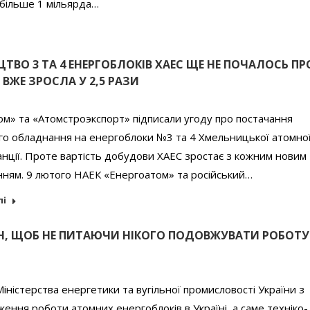
 більше 1 мільярда…
ТВО 3 ТА 4 ЕНЕРГОБЛОКІВ ХАЕС ЩЕ НЕ ПОЧАЛОСЬ ПР
 ВЖЕ ЗРОСЛА У 2,5 РАЗИ
м» та «Атомстроэкспорт» підписали угоду про постачання
го обладнання на енергоблоки №3 та 4 Хмельницької атомно
нції. Проте вартість добудови ХАЕС зростає з кожним новим
нням. 9 лютого НАЕК «Енергоатом» та російський…
лі
ОН, ЩОБ НЕ ПИТАЮЧИ НІКОГО ПОДОВЖУВАТИ РОБОТУ
ністерства енергетики та вугільної промисловості України з
ння роботи атомних енергоблоків в Україні, а саме техніко-