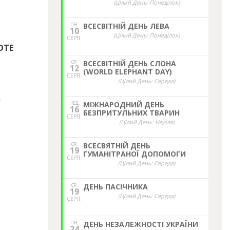
(Цілий День: Понеділок)
ПН.
ВСЕСВІТНІЙ ДЕНЬ ЛЕВА
10
(Цілий День: Понеділок)
СЕРП.
ОТЕ
СР.
ВСЕСВІТНІЙ ДЕНЬ СЛОНА
12
(WORLD ELEPHANT DAY)
СЕРП.
(Цілий День: Середа)
ї
НЕД,
МІЖНАРОДНИЙ ДЕНЬ
16
БЕЗПРИТУЛЬНИХ ТВАРИН
СЕРП.
(Цілий День: Неділя)
СР.
ВСЕСВЯТНІЙ ДЕНЬ
19
ГУМАНІТРАНОЇ ДОПОМОГИ
СЕРП.
(Цілий День: Середа)
СР.
ДЕНЬ ПАСІЧНИКА
19
(Цілий День: Середа)
СЕРП.
ПН.
ДЕНЬ НЕЗАЛЕЖНОСТІ УКРАЇНИ
24