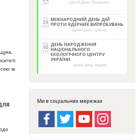
(Цілий День: Понеділок)
СЕРП.
СУБ.
МІЖНАРОДНИЙ ДЕНЬ ДІЙ
29
ПРОТИ ЯДЕРНИХ ВИПРОБУВАНЬ
СЕРП.
(Цілий День: Субота)
НЕД,
ДЕНЬ НАРОДЖЕННЯ
30
НАЦІОНАЛЬНОГО
ащука,
СЕРП.
ЕКОЛОГІЧНОГО ЦЕНТРУ
УКРАЇНИ
рситеті
(Цілий День: Неділя)
сою: м.
Ми в соціальних мережах
ДЛЯ
facebook
twitter
youtube
instagram
щодо