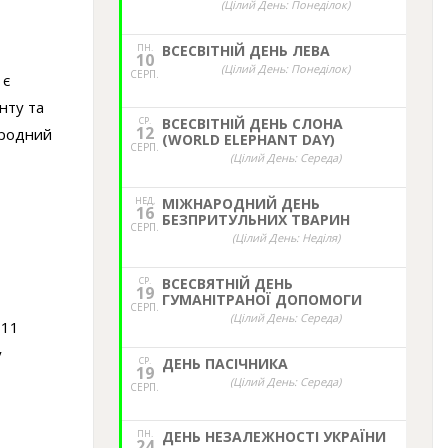
(Цілий День: Понеділок)
ПН.
ВСЕСВІТНІЙ ДЕНЬ ЛЕВА
10
(Цілий День: Понеділок)
СЕРП.
 є
нту та
СР.
ВСЕСВІТНІЙ ДЕНЬ СЛОНА
12
ародний
(WORLD ELEPHANT DAY)
СЕРП.
(Цілий День: Середа)
НЕД,
МІЖНАРОДНИЙ ДЕНЬ
16
БЕЗПРИТУЛЬНИХ ТВАРИН
СЕРП.
(Цілий День: Неділя)
СР.
ВСЕСВЯТНІЙ ДЕНЬ
19
ГУМАНІТРАНОЇ ДОПОМОГИ
СЕРП.
(Цілий День: Середа)
 11
у
СР.
ДЕНЬ ПАСІЧНИКА
19
(Цілий День: Середа)
СЕРП.
ПН.
ДЕНЬ НЕЗАЛЕЖНОСТІ УКРАЇНИ
24