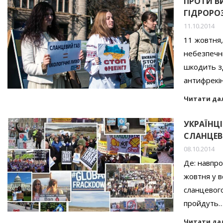
ПРОТИ В
ГІДРОРО
11.10.2014
11 жовтня,
небезпечни
шкодить зд
антифрекін
Читати да
УКРАЇНЦ
СЛАНЦЕВ
08.10.2014
Де: навпро
жовтня у в
сланцевого
пройдуть
Читати да