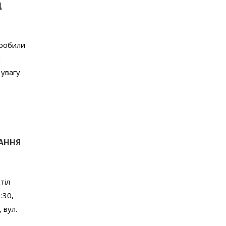
Д
зробили
и
 увагу
АННЯ
тіл
:30,
 вул.