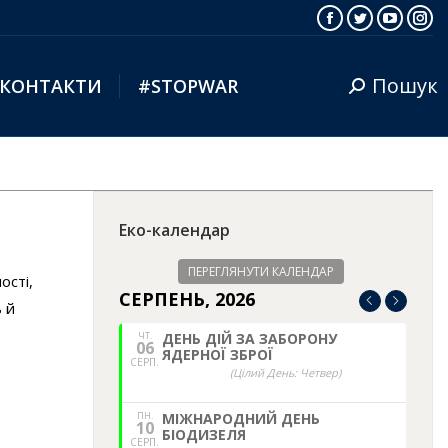
Facebook
Twitter
YouTub
Ins
Пошук
КОНТАКТИ
#STOPWAR
Search:
Еко-календар
ПЕРЕГЛЯНУТИ КАЛЕНДАР
ості,
СЕРПЕНЬ, 2026
 й
ЧТ.
ДЕНЬ ДІЙ ЗА ЗАБОРОНУ
06
ЯДЕРНОЇ ЗБРОЇ
СЕРП.
(Цілий День: Четвер)
ПН.
МІЖНАРОДНИЙ ДЕНЬ
10
БІОДИЗЕЛЯ
СЕРП.