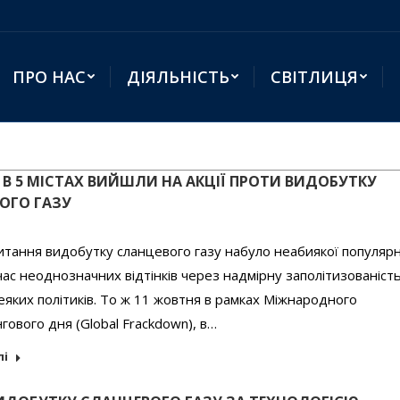
ПРО НАС
ДІЯЛЬНІСТЬ
СВІТЛИЦЯ
 В 5 МІСТАХ ВИЙШЛИ НА АКЦІЇ ПРОТИ ВИДОБУТКУ
ОГО ГАЗУ
питання видобутку сланцевого газу набуло неабиякої популярн
ас неоднозначних відтінків через надмірну заполітизованість
еяких політиків. То ж 11 жовтня в рамках Міжнародного
гового дня (Global Frackdown), в…
лі