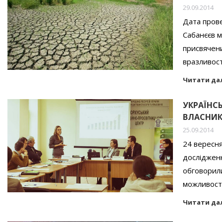
29.09.2014
Дата прове
Сабанєєв м
присвячени
вразливост
Читати да
УКРАЇНС
ВЛАСНИК
25.09.2014
24 вересня
дослідженн
обговорили
можливості
Читати да