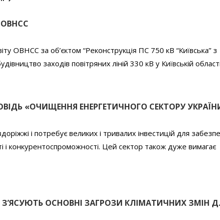
 ОВНСС
ту ОВНСС за об’єктом “Реконструкція ПС 750 кВ “Київська” з
івництво заходів повітряних ліній 330 кВ у Київській област
ОВІДЬ «ОЧИЩЕННЯ ЕНЕРГЕТИЧНОГО СЕКТОРУ УКРАЇН
доріжжі і потребує великих і тривалих інвестицій для забезп
ті і конкурентоспроможності. Цей сектор також дуже вимагає
 З’ЯСУЮТЬ ОСНОВНІ ЗАГРОЗИ КЛІМАТИЧНИХ ЗМІН Д