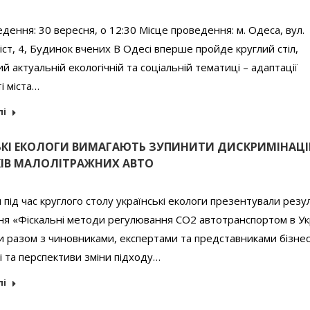
дення: 30 вересня, о 12:30 Місце проведення: м. Одеса, вул.
іст, 4, Будинок вчених В Одесі вперше пройде круглий стіл,
й актуальній екологічній та соціальній тематиці – адаптації
і міста…
лі
ЬКІ ЕКОЛОГИ ВИМАГАЮТЬ ЗУПИНИТИ ДИСКРИМІНАЦ
ІВ МАЛОЛІТРАЖНИХ АВТО
 під час круглого столу українські екологи презентували резу
я «Фіскальні методи регулювання СО2 автотранспортом в Укр
 разом з чиновниками, експертами та представниками бізне
 та перспективи зміни підходу…
лі