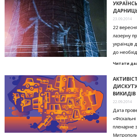
УКРАЇНС
ДАРНИЦ
23.09.2014
22 вересня
лазерну пр
українців 
до необхі
Читати да
АКТИВІС
ДИСКУТУ
ВИКИДІВ
22.09.2014
Дата прове
«Фіскальні
пленарне з
Митропол