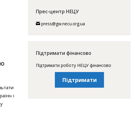
Прес-центр НЕЦУ
press@gw.necu.org.ua
Підтримати фінансово
ІЮ
Підтримати роботу НЕЦУ фінансово
Підтримати
льтати
аїні» і
су