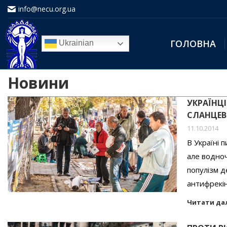
info@necu.org.ua
ГОЛОВНА
Ukrainian
Новини
УКРАЇНЦІ
СЛАНЦЕВ
11.10.2014
В Україні 
але водноч
популізм д
антифрекін
Читати да