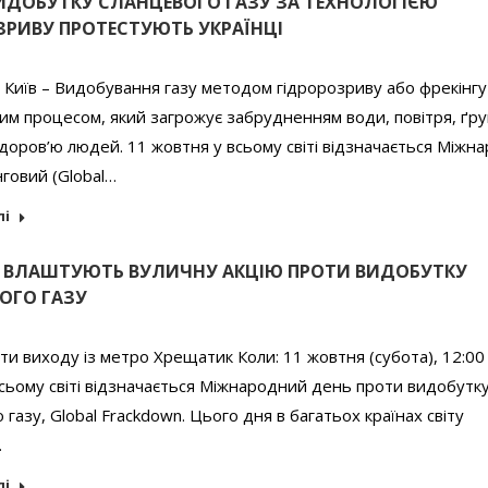
ИДОБУТКУ СЛАНЦЕВОГО ГАЗУ ЗА ТЕХНОЛОГІЄЮ
ЗРИВУ ПРОТЕСТУЮТЬ УКРАЇНЦІ
 Київ – Видобування газу методом гідророзриву або фрекінгу
м процесом, який загрожує забрудненням води, повітря, ґру
оров’ю людей. 11 жовтня у всьому світі відзначається Міжн
говий (Global…
лі
І ВЛАШТУЮТЬ ВУЛИЧНУ АКЦІЮ ПРОТИ ВИДОБУТКУ
ОГО ГАЗУ
ти виходу із метро Хрещатик Коли: 11 жовтня (субота), 12:00
сьому світі відзначається Міжнародний день проти видобутк
 газу, Global Frackdown. Цього дня в багатьох країнах світу
…
лі