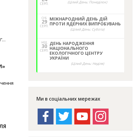
(Цілий День: Понеділок)
СЕРП.
СУБ.
МІЖНАРОДНИЙ ДЕНЬ ДІЙ
29
ПРОТИ ЯДЕРНИХ ВИПРОБУВАНЬ
СЕРП.
(Цілий День: Субота)
і”…
НЕД,
ДЕНЬ НАРОДЖЕННЯ
30
НАЦІОНАЛЬНОГО
СЕРП.
ЕКОЛОГІЧНОГО ЦЕНТРУ
УКРАЇНИ
(Цілий День: Неділя)
И»
ечення
Ми в соціальних мережах
facebook
twitter
youtube
instagram
ЛЯ