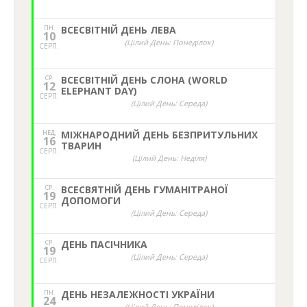
ПН.
ВСЕСВІТНІЙ ДЕНЬ ЛЕВА
10
(Цілий День: Понеділок)
СЕРП.
СР.
ВСЕСВІТНІЙ ДЕНЬ СЛОНА (WORLD
12
ELEPHANT DAY)
СЕРП.
(Цілий День: Середа)
НЕД,
МІЖНАРОДНИЙ ДЕНЬ БЕЗПРИТУЛЬНИХ
16
ТВАРИН
СЕРП.
(Цілий День: Неділя)
СР.
ВСЕСВЯТНІЙ ДЕНЬ ГУМАНІТРАНОЇ
19
ДОПОМОГИ
СЕРП.
(Цілий День: Середа)
СР.
ДЕНЬ ПАСІЧНИКА
19
(Цілий День: Середа)
СЕРП.
ПН.
ДЕНЬ НЕЗАЛЕЖНОСТІ УКРАЇНИ
24
(Цілий День: Понеділок)