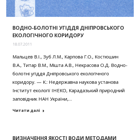
ВОДНО-БОЛОТНІ УГІДДЯ ДНІПРОВСЬКОГО
ЕКОЛОГІЧНОГО КОРИДОРУ
18.07.2011
Мальцев В.І., Зуб Л.М., Карпова Г.О., Костюшин
В.А., Титар В.М., Мішта А.В., Некрасова О.Д. Водно-
болотні угіддя Дніпровського екологічного
коридору. — К.: Недержавна наукова установа
Інститут екології ІНЕКО, Карадазький природний
заповідник НАН України,…
Читати далі
ВИЗНАЧЕННЯ ЯКОСТІ ВОДИ МЕТОДАМИ