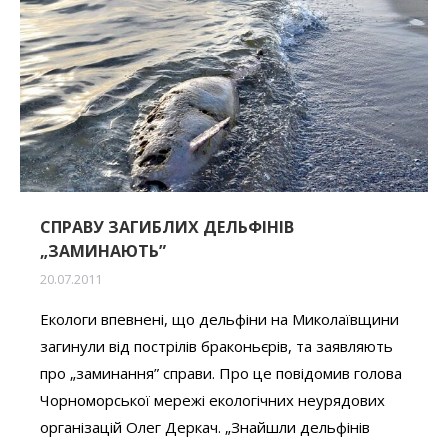
CПРАВУ ЗАГИБЛИХ ДЕЛЬФІНІВ
„ЗАМИНАЮТЬ”
20.07.2011
Екологи впевнені, що дельфіни на Миколаївщини
загинули від пострілів браконьєрів, та заявляють
про „заминання” справи. Про це повідомив голова
Чорноморської мережі екологічних неурядових
організацій Олег Деркач. „Знайшли дельфінів