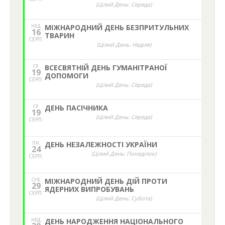
(Цілий День: Середа)
НЕД,
МІЖНАРОДНИЙ ДЕНЬ БЕЗПРИТУЛЬНИХ
16
ТВАРИН
СЕРП.
(Цілий День: Неділя)
СР.
ВСЕСВЯТНІЙ ДЕНЬ ГУМАНІТРАНОЇ
19
ДОПОМОГИ
СЕРП.
(Цілий День: Середа)
СР.
ДЕНЬ ПАСІЧНИКА
19
(Цілий День: Середа)
СЕРП.
ПН.
ДЕНЬ НЕЗАЛЕЖНОСТІ УКРАЇНИ
24
(Цілий День: Понеділок)
СЕРП.
СУБ.
МІЖНАРОДНИЙ ДЕНЬ ДІЙ ПРОТИ
29
ЯДЕРНИХ ВИПРОБУВАНЬ
СЕРП.
(Цілий День: Субота)
НЕД,
ДЕНЬ НАРОДЖЕННЯ НАЦІОНАЛЬНОГО