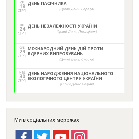
СР.
ДЕНЬ ПАСІЧНИКА
19
(Цілий День: Середа)
СЕРП.
ПН.
ДЕНЬ НЕЗАЛЕЖНОСТІ УКРАЇНИ
24
(Цілий День: Понеділок)
СЕРП.
СУБ.
МІЖНАРОДНИЙ ДЕНЬ ДІЙ ПРОТИ
29
ЯДЕРНИХ ВИПРОБУВАНЬ
СЕРП.
(Цілий День: Субота)
НЕД,
ДЕНЬ НАРОДЖЕННЯ НАЦІОНАЛЬНОГО
30
ЕКОЛОГІЧНОГО ЦЕНТРУ УКРАЇНИ
СЕРП.
(Цілий День: Неділя)
Ми в соціальних мережах
facebook
twitter
youtube
instagram