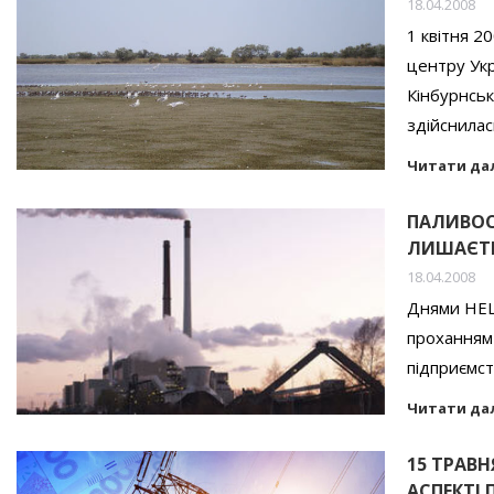
18.04.2008
1 квітня 2
центру Укр
Кінбурнськ
здійснилас
Читати да
ПАЛИВОС
ЛИШАЄТЬ
18.04.2008
Днями НЕЦ
проханням
підприємст
Читати да
15 ТРАВН
АСПЕКТІ