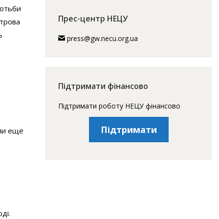
ротьби
Прес-центр НЕЦУ
строва
ь
press@gw.necu.org.ua
Підтримати фінансово
Підтримати роботу НЕЦУ фінансово
Підтримати
ли еще
ді.