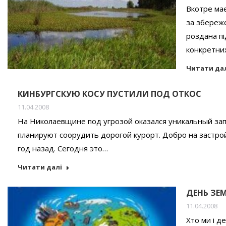
Вкотре має
за збереж
роздана пі
конкретних
Читати да
КИНБУРГСКУЮ КОСУ ПУСТИЛИ ПОД ОТКОС
11.04.2008
На Николаевщине под угрозой оказался уникальный зап
планируют соорудить дорогой курорт. Добро на застр
год назад. Сегодня это…
Читати далі
ДЕНЬ ЗЕ
11.04.2008
Хто ми і д