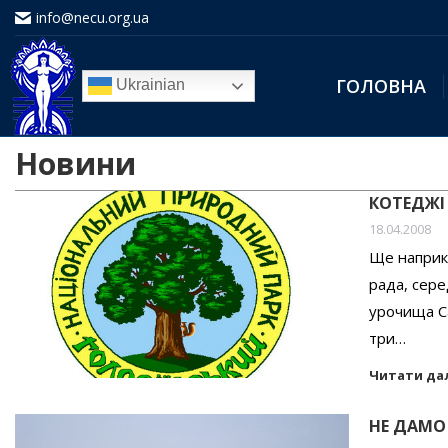
info@necu.org.ua
ГОЛОВНА
Ukrainian
Новини
КОТЕДЖІ
18.04.2008
Ще наприкі
рада, сере
урочища Са
три…
Читати да
НЕ ДАМО