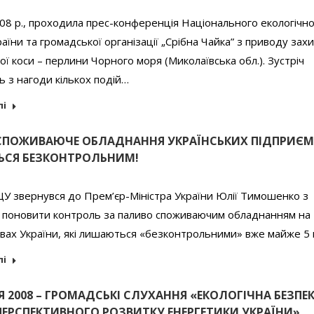
008 р., проходила прес-конференція Національного екологічн
аїни та громадської організації „Срібна Чайка” з приводу зах
ої коси – перлини Чорного моря (Миколаївська обл.). Зустріч
ь з нагоди кількох подій…
лі
ПОЖИВАЮЧЕ ОБЛАДНАННЯ УКРАЇНСЬКИХ ПІДПРИЄМ
СЯ БЕЗКОНТРОЛЬНИМ!
У звернувся до Прем’єр-Міністра України Юлії Тимошенко з
 поновити контроль за паливо споживаючим обладнанням на
вах України, які лишаються «безконтрольними» вже майже 5 м
лі
Я 2008 – ГРОМАДСЬКІ СЛУХАННЯ «ЕКОЛОГІЧНА БЕЗПЕК
 ПЕРСПЕКТИВНОГО РОЗВИТКУ ЕНЕРГЕТИКИ УКРАЇНИ»