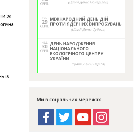
(Цілий День: Понеділок)
СЕРП.
їни за
СУБ.
МІЖНАРОДНИЙ ДЕНЬ ДІЙ
29
огічна
ПРОТИ ЯДЕРНИХ ВИПРОБУВАНЬ
СЕРП.
(Цілий День: Субота)
НЕД,
ДЕНЬ НАРОДЖЕННЯ
30
НАЦІОНАЛЬНОГО
СЕРП.
ЕКОЛОГІЧНОГО ЦЕНТРУ
УКРАЇНИ
(Цілий День: Неділя)
ь із
Ми в соціальних мережах
facebook
twitter
youtube
instagram
У