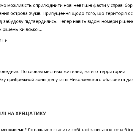
мо можливість оприлюднити нові невтішні факти у справі бо
ення острова Жуків. Припущення щодо того, що територія о
д забудову підтвердились. Тепер навіть відомі номери рішен
 рішень Київської…
лі
оведник. По словам местных жителей, на его территории
ойку прибрежной зоны депутаты Николаевского облсовета да
МЛІ НА ХРЕЩАТИКУ
е ми живемо? Як важливо ставити собі такі запитання хоча б іно