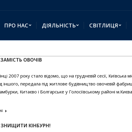
ПРО НАС
ДІЯЛЬНІСТЬ
СВІТЛИЦЯ
 ЗАМІСТЬ ОВОЧІВ
нці 2007 року стало відомо, що на грудневій сесії, Київська мі
д іншого, передала під житлове будівництво овочевій фабриц
мбурки, Китаєво і Болгарське у Голосіївському районі м.Києва.
лі
 ЗНИЩИТИ КІНБУРН!