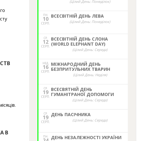
(Цілий День: Понеділок)
ого
ПН.
ВСЕСВІТНІЙ ДЕНЬ ЛЕВА
исту
10
(Цілий День: Понеділок)
СЕРП.
СР.
ВСЕСВІТНІЙ ДЕНЬ СЛОНА
12
(WORLD ELEPHANT DAY)
СЕРП.
(Цілий День: Середа)
СТВ
НЕД,
МІЖНАРОДНИЙ ДЕНЬ
16
БЕЗПРИТУЛЬНИХ ТВАРИН
СЕРП.
(Цілий День: Неділя)
СР.
ВСЕСВЯТНІЙ ДЕНЬ
19
ГУМАНІТРАНОЇ ДОПОМОГИ
СЕРП.
(Цілий День: Середа)
ісяців.
СР.
ДЕНЬ ПАСІЧНИКА
19
(Цілий День: Середа)
СЕРП.
А В
ПН.
ДЕНЬ НЕЗАЛЕЖНОСТІ УКРАЇНИ
24