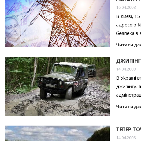
16.04.2008
В Києві, 1
адресою Ки
безпека в 
Читати да
ДЖИПІНГ
14.04.2008
В Україні 
джипінгу. 
адмінстраці
Читати да
ТЕПЕР Т
14.04.2008