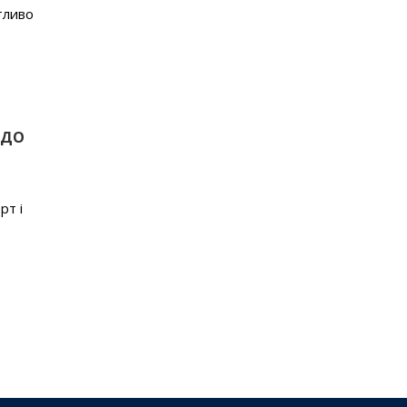
тливо
 ДО
рт і