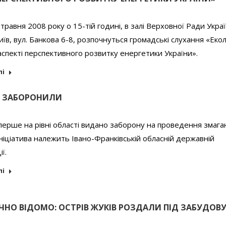
5 травня 2008 року о 15-тій годині, в залі Верховної Ради Укра
їв, вул. Банкова 6-8, розпочнуться громадські слухання «Екол
аспекті перспективного розвитку енергетики України».
лі
 ЗАБОРОНИЛИ
вперше на рівні області видано заборону на проведення змаган
Ініціатива належить Івано-Франківській обласній державній
ї.
лі
ОЧНО ВІДОМО: ОСТРІВ ЖУКІВ РОЗДАЛИ ПІД ЗАБУДОВ