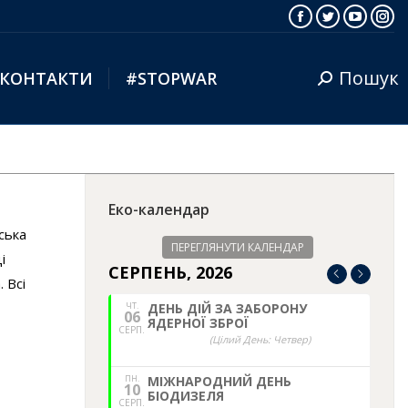
Facebook
Twitter
YouTub
Ins
Пошук
КОНТАКТИ
#STOPWAR
Search:
Еко-календар
ська
ПЕРЕГЛЯНУТИ КАЛЕНДАР
і
СЕРПЕНЬ, 2026
 Всі
ЧТ.
ДЕНЬ ДІЙ ЗА ЗАБОРОНУ
06
ЯДЕРНОЇ ЗБРОЇ
СЕРП.
(Цілий День: Четвер)
ПН.
МІЖНАРОДНИЙ ДЕНЬ
10
БІОДИЗЕЛЯ
СЕРП.