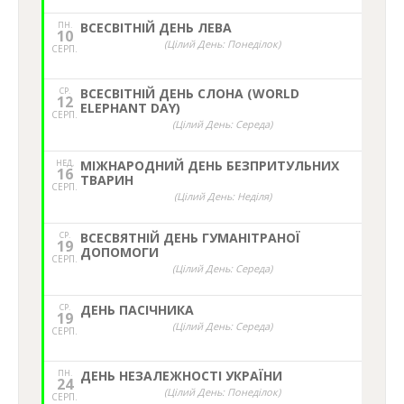
ПН.
ВСЕСВІТНІЙ ДЕНЬ ЛЕВА
10
(Цілий День: Понеділок)
СЕРП.
СР.
ВСЕСВІТНІЙ ДЕНЬ СЛОНА (WORLD
12
ELEPHANT DAY)
СЕРП.
(Цілий День: Середа)
НЕД,
МІЖНАРОДНИЙ ДЕНЬ БЕЗПРИТУЛЬНИХ
16
ТВАРИН
СЕРП.
(Цілий День: Неділя)
СР.
ВСЕСВЯТНІЙ ДЕНЬ ГУМАНІТРАНОЇ
19
ДОПОМОГИ
СЕРП.
(Цілий День: Середа)
СР.
ДЕНЬ ПАСІЧНИКА
19
(Цілий День: Середа)
СЕРП.
ПН.
ДЕНЬ НЕЗАЛЕЖНОСТІ УКРАЇНИ
24
(Цілий День: Понеділок)
СЕРП.