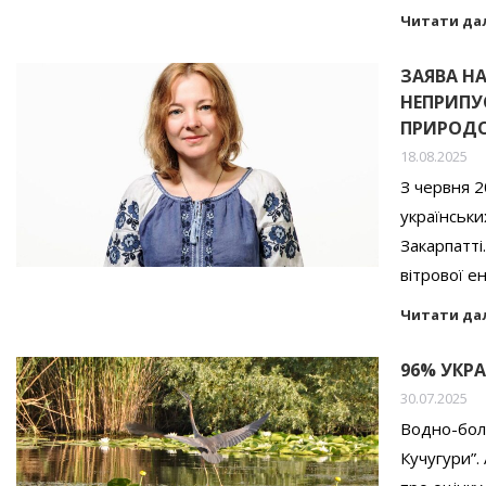
Читати да
ЗАЯВА Н
НЕПРИПУ
ПРИРОД
18.08.2025
З червня 2
українськи
Закарпатті
вітрової е
Читати да
96% УКР
30.07.2025
Водно-боло
Кучугури”.