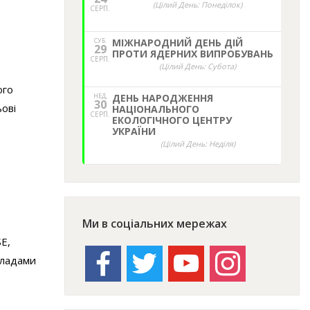
(Цілий День: Понеділок)
СЕРП.
СУБ.
МІЖНАРОДНИЙ ДЕНЬ ДІЙ
29
ПРОТИ ЯДЕРНИХ ВИПРОБУВАНЬ
СЕРП.
(Цілий День: Субота)
ого
НЕД,
ДЕНЬ НАРОДЖЕННЯ
30
ові
НАЦІОНАЛЬНОГО
СЕРП.
ЕКОЛОГІЧНОГО ЦЕНТРУ
УКРАЇНИ
(Цілий День: Неділя)
Ми в соціальних мережах
E,
facebook
twitter
youtube
instagram
кладами