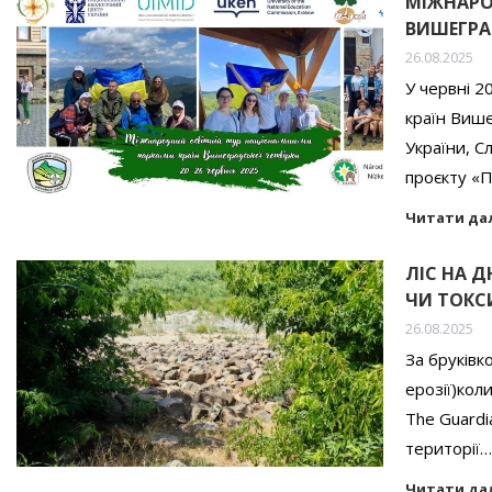
МІЖНАРО
ВИШЕГРАД
26.08.2025
У червні 2
країн Више
України, С
проєкту «
Читати да
ЛІС НА 
ЧИ ТОКС
26.08.2025
За бруківк
ерозії)кол
The Guardi
території…
Читати да