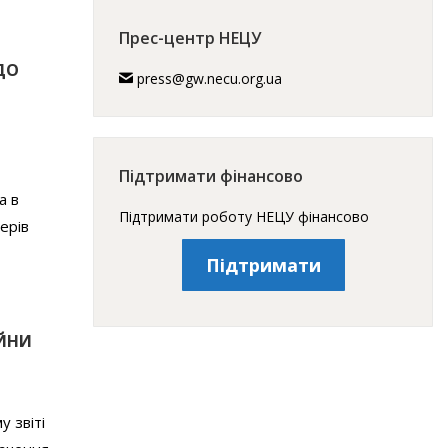
Прес-центр НЕЦУ
ДО
press@gw.necu.org.ua
Підтримати фінансово
а в
Підтримати роботу НЕЦУ фінансово
ерів
Підтримати
ІЙНИ
у звіті