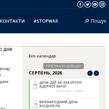
Facebook
Twitter
YouTub
Ins
Пошук
КОНТАКТИ
#STOPWAR
Search:
О ДНЯ
Еко-календар
ПЕРЕГЛЯНУТИ КАЛЕНДАР
 фонду
СЕРПЕНЬ, 2026
о
раїні
ЧТ.
ДЕНЬ ДІЙ ЗА ЗАБОРОНУ
06
ЯДЕРНОЇ ЗБРОЇ
СЕРП.
(Цілий День: Четвер)
ПН.
МІЖНАРОДНИЙ ДЕНЬ
10
БІОДИЗЕЛЯ
СЕРП.