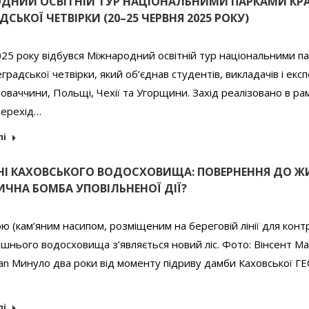
ДНИЙ ОСВІТНІЙ ТУР НАЦІОНАЛЬНИМИ ПАРКАМИ КРА
СЬКОЇ ЧЕТВІРКИ (20–25 ЧЕРВНЯ 2025 РОКУ)
025 року відбувся Міжнародний освітній тур національними п
градської четвірки, який об’єднав студентів, викладачів і експ
ловаччини, Польщі, Чехії та Угорщини. Захід реалізовано в ра
Перехід…
лі
ДНІ КАХОВСЬКОГО ВОДОСХОВИЩА: ПОВЕРНЕННЯ ДО Ж
ИЧНА БОМБА УПОВІЛЬНЕНОЇ ДІЇ?
ою (кам’яним насипом, розміщеним на береговій лінії для кон
ишнього водосховища з’являється новий ліс. Фото: Вінсент Ма
an Минуло два роки від моменту підриву дамби Каховської ГЕС
лі