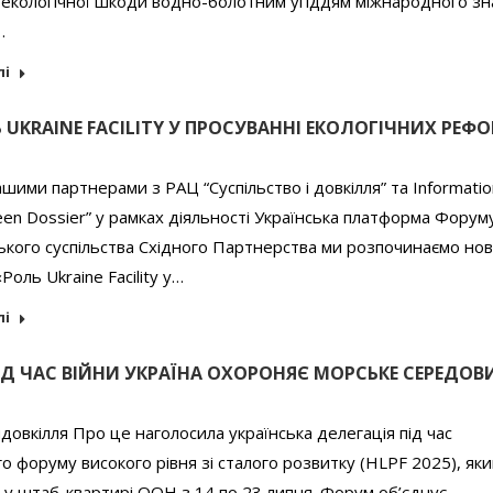
 екологічної шкоди водно-болотним угіддям міжнародного з
…
лі
 UKRAINE FACILITY У ПРОСУВАННІ ЕКОЛОГІЧНИХ РЕФ
ашими партнерами з РАЦ “Суспільство і довкілля” та Informatio
een Dossier” у рамках діяльності Українська платформа Форум
кого суспільства Східного Партнерства ми розпочинаємо но
«Роль Ukraine Facility у…
лі
ПІД ЧАС ВІЙНИ УКРАЇНА ОХОРОНЯЄ МОРСЬКЕ СЕРЕДО
довкілля Про це наголосила українська делегація під час
о форуму високого рівня зі сталого розвитку (HLPF 2025), як
у штаб-квартирі ООН з 14 по 23 липня. Форум об’єднує