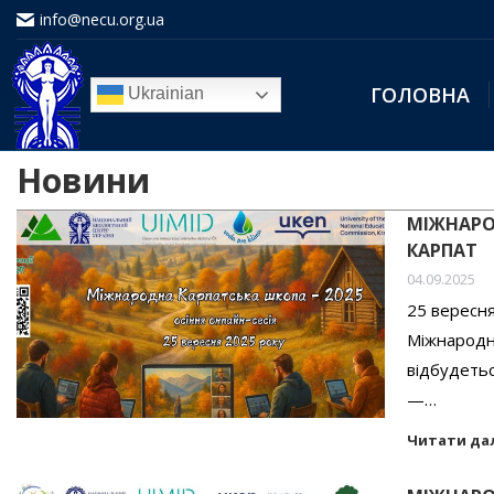
info@necu.org.ua
ГОЛОВНА
Ukrainian
Новини
МІЖНАРО
КАРПАТ
04.09.2025
25 вересня
Міжнародн
відбудетьс
—…
Читати да