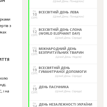
ЇН
(Цілий День: Понеділок)
ПН.
ВСЕСВІТНІЙ ДЕНЬ ЛЕВА
10
(Цілий День: Понеділок)
СЕРП.
арками
ертів з
СР.
ВСЕСВІТНІЙ ДЕНЬ СЛОНА
12
мках
(WORLD ELEPHANT DAY)
СЕРП.
(Цілий День: Середа)
НЕД,
МІЖНАРОДНИЙ ДЕНЬ
16
БЕЗПРИТУЛЬНИХ ТВАРИН
СЕРП.
(Цілий День: Неділя)
ИТТЯ
СР.
ВСЕСВЯТНІЙ ДЕНЬ
19
ГУМАНІТРАНОЇ ДОПОМОГИ
СЕРП.
(Цілий День: Середа)
тролю
нді,
СР.
ДЕНЬ ПАСІЧНИКА
19
, і на
(Цілий День: Середа)
СЕРП.
ПН.
ДЕНЬ НЕЗАЛЕЖНОСТІ УКРАЇНИ
24