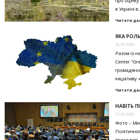
про оцінку
в Україні в
Читати да
ЯКА РОЛЬ
25.07.2025
Разом із н
Center “Gr
громадянсь
ініціативу 
Читати да
НАВІТЬ 
21.07.2025
Фото – Мін
Політичног
проходить 