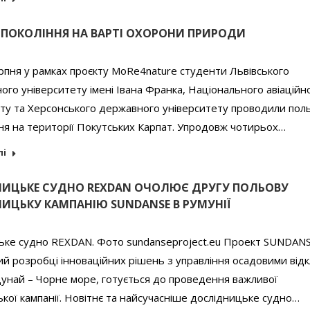
ПОКОЛІННЯ НА ВАРТІ ОХОРОНИ ПРИРОДИ
ерпня у рамках проєкту MoRe4nature студенти Львівського
ого університету імені Івана Франка, Національного авіаційн
ту та Херсонського державного університету проводили поль
ня на території Покутських Карпат. Упродовж чотирьох…
лі
ИЦЬКЕ СУДНО REXDAN ОЧОЛЮЄ ДРУГУ ПОЛЬОВУ
ИЦЬКУ КАМПАНІЮ SUNDANSE В РУМУНІЇ
ьке судно REXDAN. Фото sundanseproject.eu Проект SUNDANS
й розробці інноваційних рішень з управління осадовими від
Дунай – Чорне море, готується до проведення важливої
кої кампанії. Новітнє та найсучасніше дослідницьке судно…