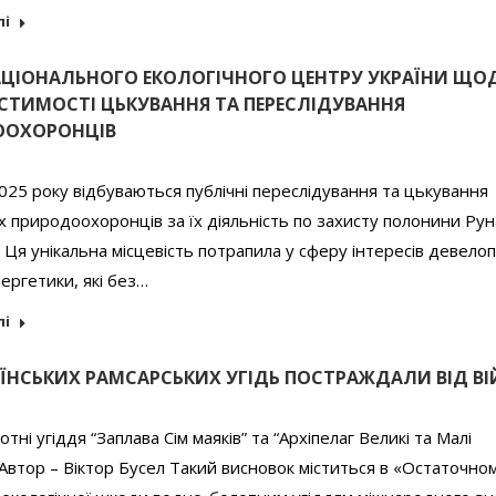
лі
АЦІОНАЛЬНОГО ЕКОЛОГІЧНОГО ЦЕНТРУ УКРАЇНИ ЩО
СТИМОСТІ ЦЬКУВАННЯ ТА ПЕРЕСЛІДУВАННЯ
ООХОРОНЦІВ
025 року відбуваються публічні переслідування та цькування
х природоохоронців за їх діяльність по захисту полонини Рун
. Ця унікальна місцевість потрапила у сферу інтересів девелоп
нергетики, які без…
лі
АЇНСЬКИХ РАМСАРСЬКИХ УГІДЬ ПОСТРАЖДАЛИ ВІД В
тні угіддя “Заплава Сім маяків” та “Архіпелаг Великі та Малі
 Автор – Віктор Бусел Такий висновок міститься в «Остаточном