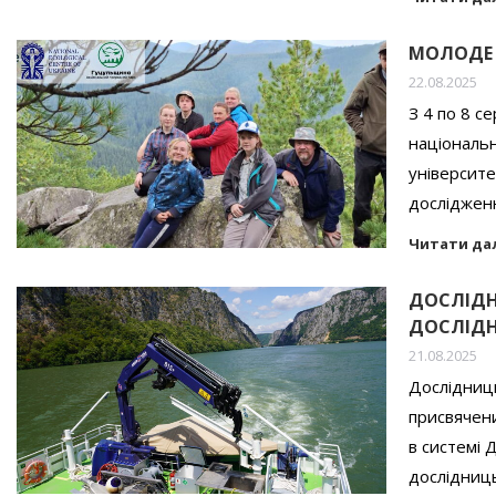
МОЛОДЕ 
22.08.2025
З 4 по 8 с
національн
університе
досліджен
Читати да
ДОСЛІДН
ДОСЛІДН
21.08.2025
Дослідниц
присвячени
в системі 
дослідниць