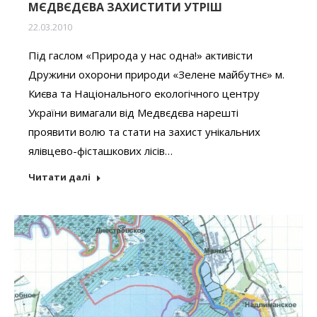
МЄДВЄДЄВА ЗАХИСТИТИ УТРІШ
22.03.2010
Під гаслом «Природа у нас одна!» активісти
Дружини охорони природи «Зелене майбутнє» м.
Києва та Національного екологічного центру
України вимагали від Медвєдєва нарешті
проявити волю та стати на захист унікальних
ялівцево-фісташкових лісів…
Читати далі