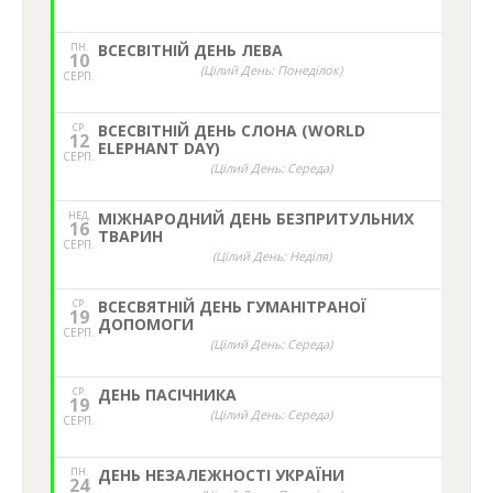
ПН.
ВСЕСВІТНІЙ ДЕНЬ ЛЕВА
10
(Цілий День: Понеділок)
СЕРП.
СР.
ВСЕСВІТНІЙ ДЕНЬ СЛОНА (WORLD
12
ELEPHANT DAY)
СЕРП.
(Цілий День: Середа)
НЕД,
МІЖНАРОДНИЙ ДЕНЬ БЕЗПРИТУЛЬНИХ
16
ТВАРИН
СЕРП.
(Цілий День: Неділя)
СР.
ВСЕСВЯТНІЙ ДЕНЬ ГУМАНІТРАНОЇ
19
ДОПОМОГИ
СЕРП.
(Цілий День: Середа)
СР.
ДЕНЬ ПАСІЧНИКА
19
(Цілий День: Середа)
СЕРП.
ПН.
ДЕНЬ НЕЗАЛЕЖНОСТІ УКРАЇНИ
24