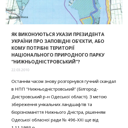
ЯК ВИКОНУЮТЬСЯ УКАЗИ ПРЕЗИДЕНТА
УКРАЇНИ ПРО ЗАПОВІДНІ ОБ’ЄКТИ, АБО
КОМУ ПОТРІБНІ ТЕРИТОРІЇ
НАЦІОНАЛЬНОГО ПРИРОДНОГО ПАРКУ
“НИЖНЬОДНІСТРОВСЬКИЙ”?
22.03.2010
Останнім часом знову розгорнувся гучний скандал
в НПП “Нижньодністровський” (Білгород-
Дністровський р-н Одеської області). З метою
збереження унікальних ландшафтів та
біорізноманіття Нижнього Дністра, рішенням
Одеської обласної ради № 496-ХХІ ще від
1.11.1993 р.…