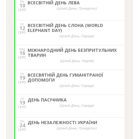
ПН.
ВСЕСВІТНІЙ ДЕНЬ ЛЕВА
10
(Цілий День: Понеділок)
СЕРП.
СР.
ВСЕСВІТНІЙ ДЕНЬ СЛОНА (WORLD
12
ELEPHANT DAY)
СЕРП.
(Цілий День: Середа)
НЕД,
МІЖНАРОДНИЙ ДЕНЬ БЕЗПРИТУЛЬНИХ
16
ТВАРИН
СЕРП.
(Цілий День: Неділя)
СР.
ВСЕСВЯТНІЙ ДЕНЬ ГУМАНІТРАНОЇ
19
ДОПОМОГИ
СЕРП.
(Цілий День: Середа)
СР.
ДЕНЬ ПАСІЧНИКА
19
(Цілий День: Середа)
СЕРП.
ПН.
ДЕНЬ НЕЗАЛЕЖНОСТІ УКРАЇНИ
24
(Цілий День: Понеділок)
СЕРП.