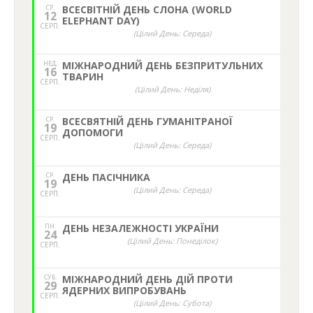
СР.
ВСЕСВІТНІЙ ДЕНЬ СЛОНА (WORLD
12
ELEPHANT DAY)
СЕРП.
(Цілий День: Середа)
НЕД,
МІЖНАРОДНИЙ ДЕНЬ БЕЗПРИТУЛЬНИХ
16
ТВАРИН
СЕРП.
(Цілий День: Неділя)
СР.
ВСЕСВЯТНІЙ ДЕНЬ ГУМАНІТРАНОЇ
19
ДОПОМОГИ
СЕРП.
(Цілий День: Середа)
СР.
ДЕНЬ ПАСІЧНИКА
19
(Цілий День: Середа)
СЕРП.
ПН.
ДЕНЬ НЕЗАЛЕЖНОСТІ УКРАЇНИ
24
(Цілий День: Понеділок)
СЕРП.
СУБ.
МІЖНАРОДНИЙ ДЕНЬ ДІЙ ПРОТИ
29
ЯДЕРНИХ ВИПРОБУВАНЬ
СЕРП.
(Цілий День: Субота)