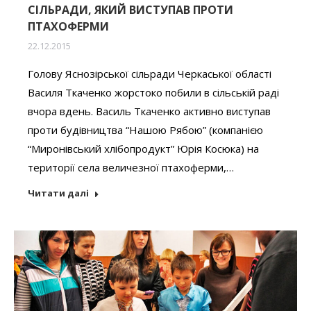
СІЛЬРАДИ, ЯКИЙ ВИСТУПАВ ПРОТИ
ПТАХОФЕРМИ
22.12.2015
Голову Яснозірської сільради Черкаської області
Василя Ткаченко жорстоко побили в сільській раді
вчора вдень. Василь Ткаченко активно виступав
проти будівництва “Нашою Рябою” (компанією
“Миронівський хлібопродукт” Юрія Косюка) на
території села величезної птахоферми,…
Читати далі