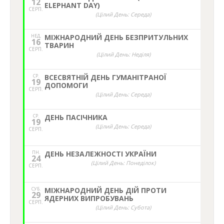
12
ELEPHANT DAY)
СЕРП.
(Цілий День: Середа)
НЕД,
МІЖНАРОДНИЙ ДЕНЬ БЕЗПРИТУЛЬНИХ
16
ТВАРИН
СЕРП.
(Цілий День: Неділя)
СР.
ВСЕСВЯТНІЙ ДЕНЬ ГУМАНІТРАНОЇ
19
ДОПОМОГИ
СЕРП.
(Цілий День: Середа)
СР.
ДЕНЬ ПАСІЧНИКА
19
(Цілий День: Середа)
СЕРП.
ПН.
ДЕНЬ НЕЗАЛЕЖНОСТІ УКРАЇНИ
24
(Цілий День: Понеділок)
СЕРП.
СУБ.
МІЖНАРОДНИЙ ДЕНЬ ДІЙ ПРОТИ
29
ЯДЕРНИХ ВИПРОБУВАНЬ
СЕРП.
(Цілий День: Субота)