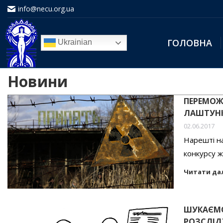
info@necu.org.ua
ГОЛОВНА
Ukrainian
Новини
ПЕРЕМОЖЦ
ЛАШТУНК
02.06.2017
Нарешті на
конкурсу ж
Читати да
ШУКАЄМО
РОЗСЛІД