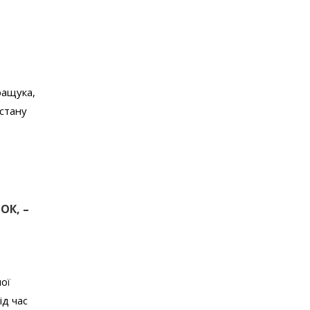
ращука,
стану
ОК, –
ої
ід час