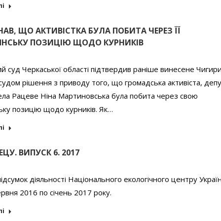
лі
АВ, ЩО АКТИВІСТКА БУЛА ПОБИТА ЧЕРЕЗ ЇЇ
НСЬКУ ПОЗИЦІЮ ЩОДО КУРНИКІВ
й суд Черкаської області підтвердив раніше винесене Чигир
удом рішення з приводу того, що громадська активіста, деп
ела Рацеве Ніна Мартиновська була побита через свою
ку позицію щодо курників. Як…
лі
ЕЦУ. ВИПУСК 6. 2017
ідсумок діяльності Національного екологічного центру Украї
ервня 2016 по січень 2017 року.
лі