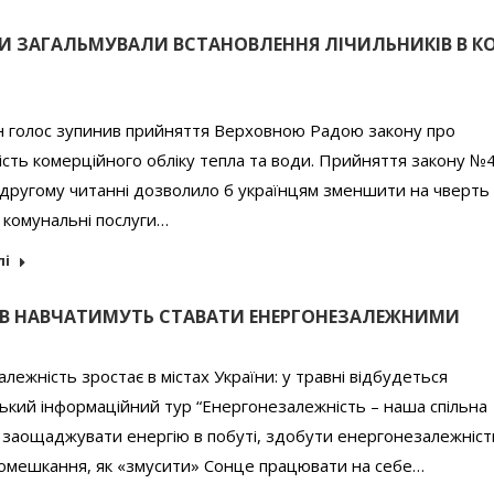
И ЗАГАЛЬМУВАЛИ ВСТАНОВЛЕННЯ ЛІЧИЛЬНИКІВ В К
 голос зупинив прийняття Верховною Радою закону про
ість комерційного обліку тепла та води. Прийняття закону №
 другому читанні дозволило б українцям зменшити на чверть
 комунальні послуги…
лі
ІВ НАВЧАТИМУТЬ СТАВАТИ ЕНЕРГОНЕЗАЛЕЖНИМИ
лежність зростає в містах України: у травні відбудеться
ький інформаційний тур “Енергонезалежність – наша спільна
к заощаджувати енергію в побуті, здобути енергонезалежніст
помешкання, як «змусити» Сонце працювати на себе…