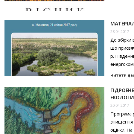
МАТЕРІА
28.04.2017
До збірки 
що присвя
р. Південн
енергоком
Читати да
ГІДРОЕН
ЕКОЛОГИ
20.04.2017
Програма 
знищення у
оцінки. На