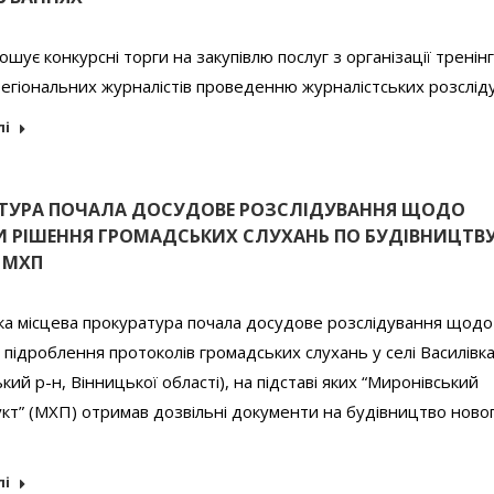
шує конкурсні торги на закупівлю послуг з організації тренін
егіональних журналістів проведенню журналістських розслід
лі
ТУРА ПОЧАЛА ДОСУДОВЕ РОЗСЛІДУВАННЯ ЩОДО
И РІШЕННЯ ГРОМАДСЬКИХ СЛУХАНЬ ПО БУДІВНИЦТВ
 МХП
ка місцева прокуратура почала досудове розслідування щодо
підроблення протоколів громадських слухань у селі Василівк
кий р-н, Вінницької області), на підставі яких “Миронівський
кт” (МХП) отримав дозвільні документи на будівництво ново
лі