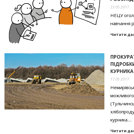
23.05.2017
НЕЦУ оголо
навчання р
Читати да
ПРОКУРА
ПІДРОБК
КУРНИКА
17.05.2017
Немирівсь
можливого 
(Тульчинсь
хлібопроду
курника.…
Читати да