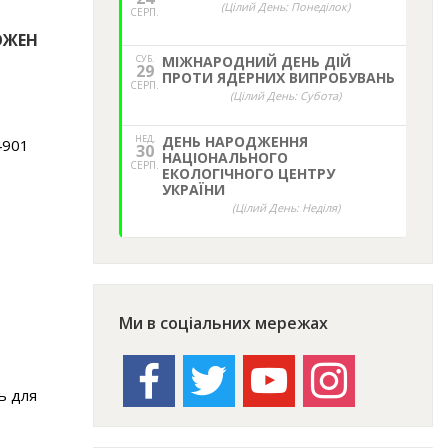
(Цілий День: Понеділок)
СЕРП.
ОЖЕН
СУБ.
МІЖНАРОДНИЙ ДЕНЬ ДІЙ
29
ПРОТИ ЯДЕРНИХ ВИПРОБУВАНЬ
СЕРП.
(Цілий День: Субота)
НЕД,
ДЕНЬ НАРОДЖЕННЯ
4901
30
НАЦІОНАЛЬНОГО
СЕРП.
ЕКОЛОГІЧНОГО ЦЕНТРУ
УКРАЇНИ
(Цілий День: Неділя)
Ми в соціальних мережах
facebook
twitter
youtube
instagram
ь для