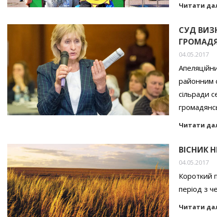
Читати да
СУД ВИЗН
ГРОМАДЯ
04.05.2017
Апеляційни
районним с
сільради с
громадянсь
Читати да
ВІСНИК Н
04.05.2017
Короткий п
період з ч
Читати да