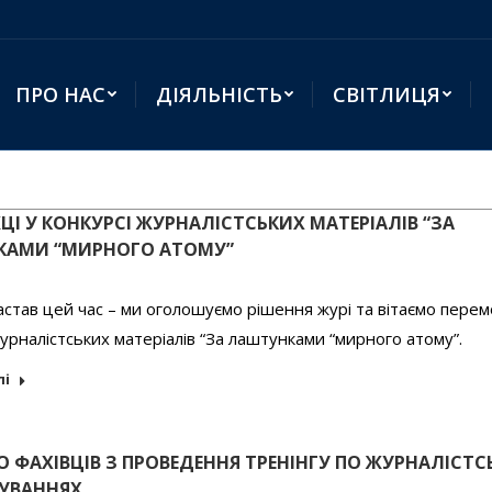
ПРО НАС
ДІЯЛЬНІСТЬ
СВІТЛИЦЯ
І У КОНКУРСІ ЖУРНАЛІСТСЬКИХ МАТЕРІАЛІВ “ЗА
АМИ “МИРНОГО АТОМУ”
став цей час – ми оголошуємо рішення журі та вітаємо пере
урналістських матеріалів “За лаштунками “мирного атому”.
лі
 ФАХІВЦІВ З ПРОВЕДЕННЯ ТРЕНІНГУ ПО ЖУРНАЛІСТС
УВАННЯХ