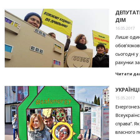
ДЕПУТАТ
ДІМ
16.05.2017
Лише один
обов’язков
сьогодні у
рахунки за
Читати да
УКРАЇНЦ
15.05.2017
Енергонеза
Всеукраїнс
справа”. Я
власного 