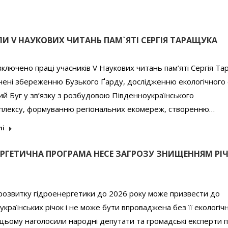
ЛИ V НАУКОВИХ ЧИТАНЬ ПАМ`ЯТІ СЕРГІЯ ТАРАЩУКА
включено праці учасників V Наукових читань пам’яті Сергія Та
чені збереженню Бузького Ґарду, дослідженню екологічного 
ий Буг у зв’язку з розбудовою Південноукраїнського
плексу, формуванню регіональних екомереж, створенню…
лі
ЕРГЕТИЧНА ПРОГРАМА НЕСЕ ЗАГРОЗУ ЗНИЩЕННЯМ РІЧ
розвитку гідроенергетики до 2026 року може призвести до
країнських річок і не може бути впроваджена без її екологічн
 цьому наголосили народні депутати та громадські експерти п