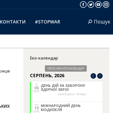
Facebook
Twitter
YouTub
Ins
Пошук
КОНТАКТИ
#STOPWAR
Search:
Еко-календар
ПЕРЕГЛЯНУТИ КАЛЕНДАР
можців
СЕРПЕНЬ, 2026
ЧТ.
ДЕНЬ ДІЙ ЗА ЗАБОРОНУ
06
ЯДЕРНОЇ ЗБРОЇ
СЕРП.
(Цілий День: Четвер)
ПН.
МІЖНАРОДНИЙ ДЕНЬ
ЬКИХ
10
БІОДИЗЕЛЯ
СЕРП.