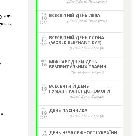
(Цілий День: Понеділок)
гу для
ПН.
ВСЕСВІТНІЙ ДЕНЬ ЛЕВА
10
(Цілий День: Понеділок)
СЕРП.
увань.
СР.
ВСЕСВІТНІЙ ДЕНЬ СЛОНА
12
(WORLD ELEPHANT DAY)
СЕРП.
(Цілий День: Середа)
НЕД,
МІЖНАРОДНИЙ ДЕНЬ
16
У
БЕЗПРИТУЛЬНИХ ТВАРИН
СЕРП.
(Цілий День: Неділя)
СР.
ВСЕСВЯТНІЙ ДЕНЬ
19
ГУМАНІТРАНОЇ ДОПОМОГИ
СЕРП.
а
(Цілий День: Середа)
СР.
ДЕНЬ ПАСІЧНИКА
19
го
(Цілий День: Середа)
СЕРП.
ПН.
ДЕНЬ НЕЗАЛЕЖНОСТІ УКРАЇНИ
24