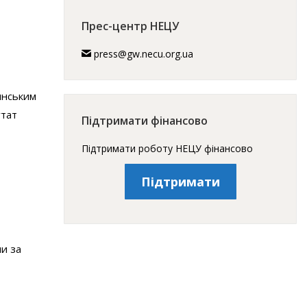
Прес-центр НЕЦУ
press@gw.necu.org.ua
инським
утат
Підтримати фінансово
Підтримати роботу НЕЦУ фінансово
Підтримати
ни за