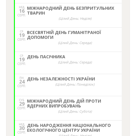
НЕД,
МІЖНАРОДНИЙ ДЕНЬ БЕЗПРИТУЛЬНИХ
16
ТВАРИН
СЕРП.
(Цілий День: Неділя)
СР.
ВСЕСВЯТНІЙ ДЕНЬ ГУМАНІТРАНОЇ
19
ДОПОМОГИ
СЕРП.
(Цілий День: Середа)
СР.
ДЕНЬ ПАСІЧНИКА
19
(Цілий День: Середа)
СЕРП.
ПН.
ДЕНЬ НЕЗАЛЕЖНОСТІ УКРАЇНИ
24
(Цілий День: Понеділок)
СЕРП.
СУБ.
МІЖНАРОДНИЙ ДЕНЬ ДІЙ ПРОТИ
29
ЯДЕРНИХ ВИПРОБУВАНЬ
СЕРП.
(Цілий День: Субота)
НЕД,
ДЕНЬ НАРОДЖЕННЯ НАЦІОНАЛЬНОГО
30
ЕКОЛОГІЧНОГО ЦЕНТРУ УКРАЇНИ
СЕРП.
(Цілий День: Неділя)