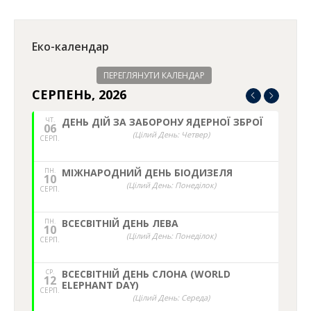
Facebook
Twitter
WhatsApp
LinkedIn
Еко-календар
ПЕРЕГЛЯНУТИ КАЛЕНДАР
СЕРПЕНЬ, 2026
ЧТ.
ДЕНЬ ДІЙ ЗА ЗАБОРОНУ ЯДЕРНОЇ ЗБРОЇ
06
(Цілий День: Четвер)
СЕРП.
ПН.
МІЖНАРОДНИЙ ДЕНЬ БІОДИЗЕЛЯ
10
(Цілий День: Понеділок)
СЕРП.
ПН.
ВСЕСВІТНІЙ ДЕНЬ ЛЕВА
10
(Цілий День: Понеділок)
СЕРП.
СР.
ВСЕСВІТНІЙ ДЕНЬ СЛОНА (WORLD
12
ELEPHANT DAY)
СЕРП.
(Цілий День: Середа)