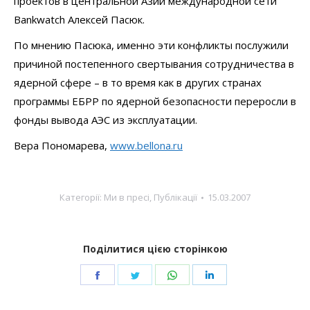
проектов в центральной Азии международной сети
Bankwatch Алексей Пасюк.
По мнению Пасюка, именно эти конфликты послужили
причиной постепенного свертывания сотрудничества в
ядерной сфере – в то время как в других странах
программы ЕБРР по ядерной безопасности переросли в
фонды вывода АЭС из эксплуатации.
Вера Пономарева,
www.bellona.ru
Категорії:
Ми в пресі
,
Публікації
15.03.2007
Поділитися цією сторінкою
Share
Share
Share
Share
on
on
on
on