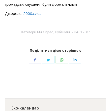
громадські слухання були формальними.
Джерело:
2000.cv.ua
Категорії:
Ми в пресі
,
Публікації
04.03.2007
Поділитися цією сторінкою
Share
Share
Share
Share
on
on
on
on
Facebook
Twitter
WhatsApp
LinkedIn
Еко-календар