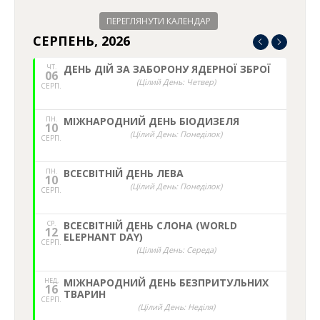
ПЕРЕГЛЯНУТИ КАЛЕНДАР
СЕРПЕНЬ, 2026
ЧТ.
ДЕНЬ ДІЙ ЗА ЗАБОРОНУ ЯДЕРНОЇ ЗБРОЇ
06
(Цілий День: Четвер)
СЕРП.
ПН.
МІЖНАРОДНИЙ ДЕНЬ БІОДИЗЕЛЯ
10
(Цілий День: Понеділок)
СЕРП.
ПН.
ВСЕСВІТНІЙ ДЕНЬ ЛЕВА
10
(Цілий День: Понеділок)
СЕРП.
СР.
ВСЕСВІТНІЙ ДЕНЬ СЛОНА (WORLD
12
ELEPHANT DAY)
СЕРП.
(Цілий День: Середа)
НЕД,
МІЖНАРОДНИЙ ДЕНЬ БЕЗПРИТУЛЬНИХ
16
ТВАРИН
СЕРП.
(Цілий День: Неділя)