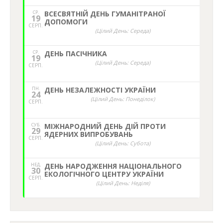
СР.
ВСЕСВЯТНІЙ ДЕНЬ ГУМАНІТРАНОЇ
19
ДОПОМОГИ
СЕРП.
(Цілий День: Середа)
СР.
ДЕНЬ ПАСІЧНИКА
19
(Цілий День: Середа)
СЕРП.
ПН.
ДЕНЬ НЕЗАЛЕЖНОСТІ УКРАЇНИ
24
(Цілий День: Понеділок)
СЕРП.
СУБ.
МІЖНАРОДНИЙ ДЕНЬ ДІЙ ПРОТИ
29
ЯДЕРНИХ ВИПРОБУВАНЬ
СЕРП.
(Цілий День: Субота)
НЕД,
ДЕНЬ НАРОДЖЕННЯ НАЦІОНАЛЬНОГО
30
ЕКОЛОГІЧНОГО ЦЕНТРУ УКРАЇНИ
СЕРП.
(Цілий День: Неділя)