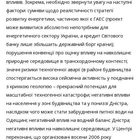
впливів. Зокрема, необхідно звернути увагу на наступні
фактори: сумніви щодо реалістичності стратегії
розвитку енергетики, частиною якої є ГАЕС (проект
може виявитися абсолютно непотрібним для
енергетичного сектору України, а кредит Світового
банку лише збільшить державний борг країни);
порушення конвенції про оцінку впливу на навколишнє
природне середовище в транскордонному контексті;
значні ризики техногенної аварії (в районі будівництва
спостерігається висока сейсмічна активність у поєднанні
з крихкою геологією – прекрасний потенціал для
масштабної техногенної катастрофи; негативні впливи
на населення у зоні будівництва та у пониззі Дністра,
наслідком чого може стати забруднення питної води на
Одещині; негативний вплив на водний баланс Дністра;
негативні впливи на навколишнє середовище. У Центрі
переконані, що організовані восени 2006 року