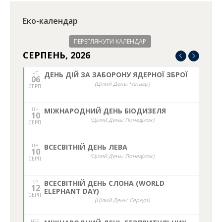
Еко-календар
ПЕРЕГЛЯНУТИ КАЛЕНДАР
СЕРПЕНЬ, 2026
ЧТ.
ДЕНЬ ДІЙ ЗА ЗАБОРОНУ ЯДЕРНОЇ ЗБРОЇ
06
(Цілий День: Четвер)
СЕРП.
ПН.
МІЖНАРОДНИЙ ДЕНЬ БІОДИЗЕЛЯ
10
(Цілий День: Понеділок)
СЕРП.
ПН.
ВСЕСВІТНІЙ ДЕНЬ ЛЕВА
10
(Цілий День: Понеділок)
СЕРП.
СР.
ВСЕСВІТНІЙ ДЕНЬ СЛОНА (WORLD
12
ELEPHANT DAY)
СЕРП.
(Цілий День: Середа)
НЕД,