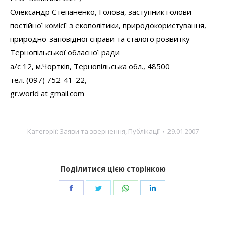
Олександр Степаненко, Голова, заступник голови
постійної комісії з екополітики, природокористування,
природно-заповідної справи та сталого розвитку
Тернопільської обласної ради
а/с 12, м.Чортків, Тернопільська обл., 48500
тел. (097) 752-41-22,
gr.world at gmail.com
Категорії:
Заяви та звернення
,
Публікації
29.01.2007
Поділитися цією сторінкою
Share
Share
Share
Share
on
on
on
on
Facebook
Twitter
WhatsApp
LinkedIn