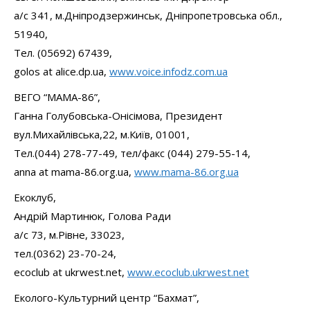
а/с 341, м.Дніпродзержинськ, Дніпропетровська обл.,
51940,
Тел. (05692) 67439,
golos at alice.dp.ua,
www.voice.infodz.com.ua
ВЕГО “МАМА-86”,
Ганна Голубовська-Онісімова, Президент
вул.Михайлівська,22, м.Київ, 01001,
Тел.(044) 278-77-49, тел/факс (044) 279-55-14,
anna at mama-86.org.ua,
www.mama-86.org.ua
Екоклуб,
Андрій Мартинюк, Голова Ради
а/с 73, м.Рівне, 33023,
тел.(0362) 23-70-24,
ecoclub at ukrwest.net,
www.ecoclub.ukrwest.net
Еколого-Культурний центр “Бахмат”,