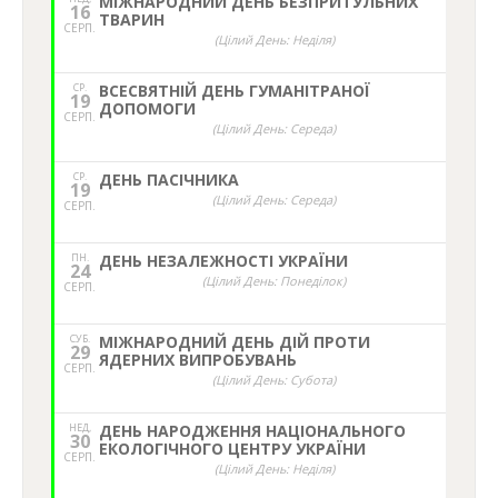
МІЖНАРОДНИЙ ДЕНЬ БЕЗПРИТУЛЬНИХ
16
ТВАРИН
СЕРП.
(Цілий День: Неділя)
СР.
ВСЕСВЯТНІЙ ДЕНЬ ГУМАНІТРАНОЇ
19
ДОПОМОГИ
СЕРП.
(Цілий День: Середа)
СР.
ДЕНЬ ПАСІЧНИКА
19
(Цілий День: Середа)
СЕРП.
ПН.
ДЕНЬ НЕЗАЛЕЖНОСТІ УКРАЇНИ
24
(Цілий День: Понеділок)
СЕРП.
СУБ.
МІЖНАРОДНИЙ ДЕНЬ ДІЙ ПРОТИ
29
ЯДЕРНИХ ВИПРОБУВАНЬ
СЕРП.
(Цілий День: Субота)
НЕД,
ДЕНЬ НАРОДЖЕННЯ НАЦІОНАЛЬНОГО
30
ЕКОЛОГІЧНОГО ЦЕНТРУ УКРАЇНИ
СЕРП.
(Цілий День: Неділя)