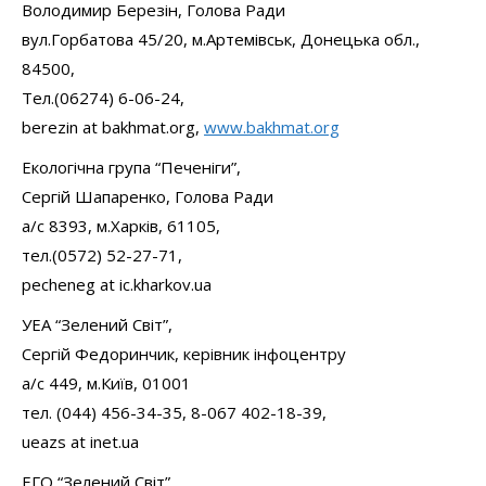
Володимир Березін, Голова Ради
вул.Горбатова 45/20, м.Артемівськ, Донецька обл.,
84500,
Тел.(06274) 6-06-24,
berezin at bakhmat.org,
www.bakhmat.org
Екологічна група “Печеніги”,
Сергій Шапаренко, Голова Ради
а/с 8393, м.Харків, 61105,
тел.(0572) 52-27-71,
pecheneg at ic.kharkov.ua
УЕА “Зелений Світ”,
Сергій Федоринчик, керівник інфоцентру
а/с 449, м.Київ, 01001
тел. (044) 456-34-35, 8-067 402-18-39,
ueazs at inet.ua
ЕГО “Зелений Світ”,