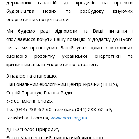
державних гарантій до кредитів на проекти
будівництва нових та розбудову існуючих
енергетичних потужностей.
Ми будемо раді відповісти на Ваші питання і
сподіваємося почути Вашу позицію. У додатку до цього
листа ми пропонуємо Вашій увазі один з можливих
сценаріїв розвитку української енергетики та
критичний аналіз Енергетичної стратегії.
З надією на співпрацю,
Національний екологічний центр України (НЕЦУ),
Сергій Таращук, Голова Ради
а/с 89, м.Київ, 01025,
Тел.(044) 238-62-60, тел/факс (044) 238-62-59,
tarashch at i.com.ua,
www.necu.org.ua
ДГЕО “Голос Природи”,
Євген Колішевський, виконавчий директор