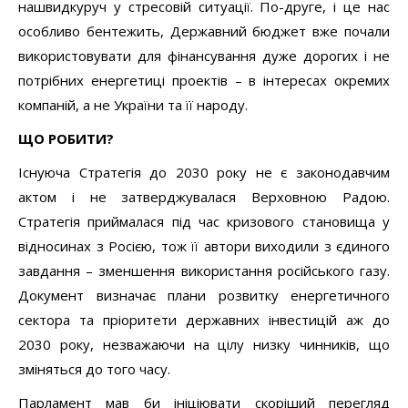
нашвидкуруч у стресовій ситуації. По-друге, і це нас
особливо бентежить, Державний бюджет вже почали
використовувати для фінансування дуже дорогих і не
потрібних енергетиці проектів – в інтересах окремих
компаній, а не України та її народу.
ЩО РОБИТИ?
Існуюча Стратегія до 2030 року не є законодавчим
актом і не затверджувалася Верховною Радою.
Стратегія приймалася під час кризового становища у
відносинах з Росією, тож її автори виходили з єдиного
завдання – зменшення використання російського газу.
Документ визначає плани розвитку енергетичного
сектора та пріоритети державних інвестицій аж до
2030 року, незважаючи на цілу низку чинників, що
зміняться до того часу.
Парламент мав би ініціювати скоріший перегляд