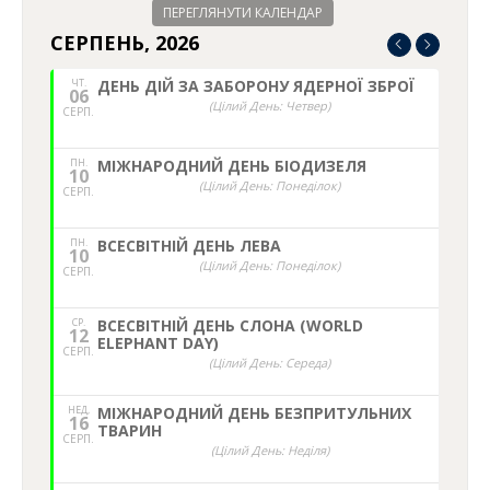
ПЕРЕГЛЯНУТИ КАЛЕНДАР
СЕРПЕНЬ, 2026
ЧТ.
ДЕНЬ ДІЙ ЗА ЗАБОРОНУ ЯДЕРНОЇ ЗБРОЇ
06
(Цілий День: Четвер)
СЕРП.
ПН.
МІЖНАРОДНИЙ ДЕНЬ БІОДИЗЕЛЯ
10
(Цілий День: Понеділок)
СЕРП.
ПН.
ВСЕСВІТНІЙ ДЕНЬ ЛЕВА
10
(Цілий День: Понеділок)
СЕРП.
СР.
ВСЕСВІТНІЙ ДЕНЬ СЛОНА (WORLD
12
ELEPHANT DAY)
СЕРП.
(Цілий День: Середа)
НЕД,
МІЖНАРОДНИЙ ДЕНЬ БЕЗПРИТУЛЬНИХ
16
ТВАРИН
СЕРП.
(Цілий День: Неділя)