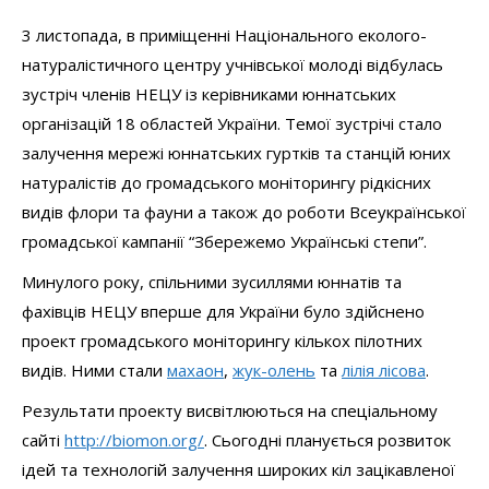
3 листопада, в приміщенні Національного еколого-
натуралістичного центру учнівської молоді відбулась
зустріч членів НЕЦУ із керівниками юннатських
організацій 18 областей України. Темої зустрічі стало
залучення мережі юннатських гуртків та станцій юних
натуралістів до громадського моніторингу рідкісних
видів флори та фауни а також до роботи Всеукраїнської
громадської кампанії “Збережемо Українські степи”.
Минулого року, спільними зусиллями юннатів та
фахівців НЕЦУ вперше для України було здійснено
проект громадського моніторингу кількох пілотних
видів. Ними стали
махаон
,
жук-олень
та
лілія лісова
.
Результати проекту висвітлюються на спеціальному
сайті
http://biomon.org/
. Сьогодні планується розвиток
ідей та технологій залучення широких кіл зацікавленої