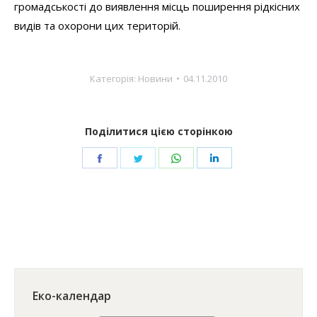
громадськості до виявлення місць поширення рідкісних
видів та охорони цих територій.
Категорія:
Новини
04.11.2010
Поділитися цією сторінкою
Share
Share
Share
Share
on
on
on
on
Facebook
Twitter
WhatsApp
LinkedIn
Еко-календар