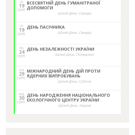
СР.
ВСЕСВЯТНІЙ ДЕНЬ ГУМАНІТРАНОЇ
19
ДОПОМОГИ
СЕРП.
(Цілий День: Середа)
СР.
ДЕНЬ ПАСІЧНИКА
19
(Цілий День: Середа)
СЕРП.
ПН.
ДЕНЬ НЕЗАЛЕЖНОСТІ УКРАЇНИ
24
(Цілий День: Понеділок)
СЕРП.
СУБ.
МІЖНАРОДНИЙ ДЕНЬ ДІЙ ПРОТИ
29
ЯДЕРНИХ ВИПРОБУВАНЬ
СЕРП.
(Цілий День: Субота)
НЕД,
ДЕНЬ НАРОДЖЕННЯ НАЦІОНАЛЬНОГО
30
ЕКОЛОГІЧНОГО ЦЕНТРУ УКРАЇНИ
СЕРП.
(Цілий День: Неділя)