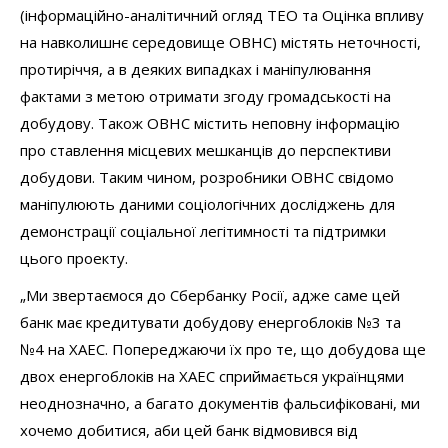
(інформаційно-аналітичний огляд ТЕО та Оцінка впливу
на навколишнє середовище ОВНС) містять неточності,
протиріччя, а в деяких випадках і маніпулювання
фактами з метою отримати згоду громадськості на
добудову. Також ОВНС містить неповну інформацію
про ставлення місцевих мешканців до перспективи
добудови. Таким чином, розробники ОВНС свідомо
маніпулюють даними соціологічних досліджень для
демонстрації соціальної легітимності та підтримки
цього проекту.
„Ми звертаємося до Сбербанку Росії, адже саме цей
банк має кредитувати добудову енергоблоків №3 та
№4 на ХАЕС. Попереджаючи їх про те, що добудова ще
двох енергоблоків на ХАЕС сприймається українцями
неоднозначно, а багато документів фальсифіковані, ми
хочемо добитися, аби цей банк відмовився від