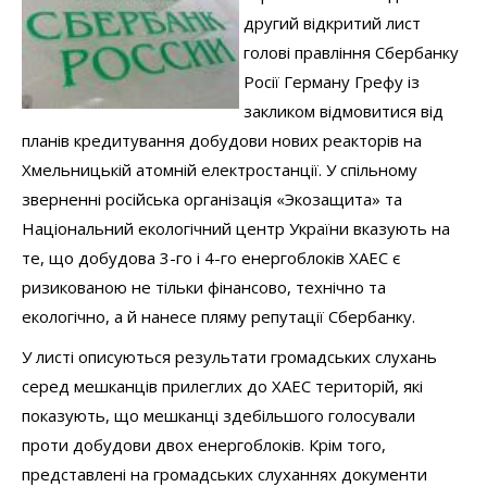
другий відкритий лист
голові правління Сбербанку
Росії Герману Грефу із
закликом відмовитися від
планів кредитування добудови нових реакторів на
Хмельницькій атомній електростанції. У спільному
зверненні російська організація «Экозащита» та
Національний екологічний центр України вказують на
те, що добудова 3-го і 4-го енергоблоків ХАЕС є
ризикованою не тільки фінансово, технічно та
екологічно, а й нанесе пляму репутації Сбербанку.
У листі описуються результати громадських слухань
серед мешканців прилеглих до ХАЕС територій, які
показують, що мешканці здебільшого голосували
проти добудови двох енергоблоків. Крім того,
представлені на громадських слуханнях документи