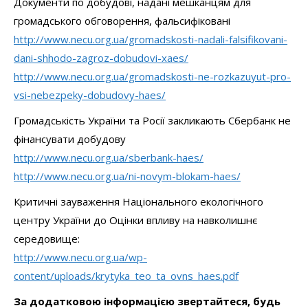
Документи по добудові, надані мешканцям для
громадського обговорення, фальсифіковані
http://www.necu.org.ua/gromadskosti-nadali-falsifikovani-
dani-shhodo-zagroz-dobudovi-xaes/
http://www.necu.org.ua/gromadskosti-ne-rozkazuyut-pro-
vsi-nebezpeky-dobudovy-haes/
Громадськість України та Росії закликають Сбербанк не
фінансувати добудову
http://www.necu.org.ua/sberbank-haes/
http://www.necu.org.ua/ni-novym-blokam-haes/
Критичні зауваження Національного екологічного
центру України до Оцінки впливу на навколишнє
середовище:
http://www.necu.org.ua/wp-
content/uploads/krytyka_teo_ta_ovns_haes.pdf
За додатковою інформацією звертайтеся, будь