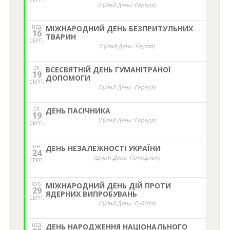
(Цілий День: Середа)
НЕД,
МІЖНАРОДНИЙ ДЕНЬ БЕЗПРИТУЛЬНИХ
16
ТВАРИН
СЕРП.
(Цілий День: Неділя)
СР.
ВСЕСВЯТНІЙ ДЕНЬ ГУМАНІТРАНОЇ
19
ДОПОМОГИ
СЕРП.
(Цілий День: Середа)
СР.
ДЕНЬ ПАСІЧНИКА
19
(Цілий День: Середа)
СЕРП.
ПН.
ДЕНЬ НЕЗАЛЕЖНОСТІ УКРАЇНИ
24
(Цілий День: Понеділок)
СЕРП.
СУБ.
МІЖНАРОДНИЙ ДЕНЬ ДІЙ ПРОТИ
29
ЯДЕРНИХ ВИПРОБУВАНЬ
СЕРП.
(Цілий День: Субота)
НЕД,
ДЕНЬ НАРОДЖЕННЯ НАЦІОНАЛЬНОГО