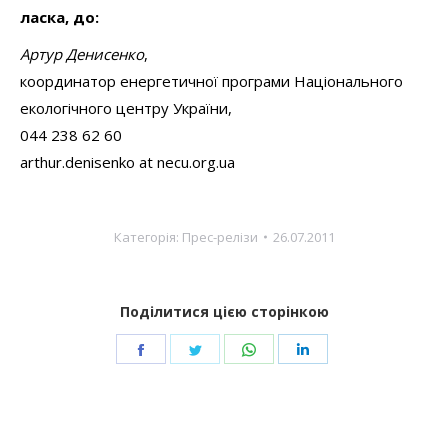
ласка, до:
Артур Денисенко
,
координатор енергетичної програми Національного
екологічного центру України,
044 238 62 60
arthur.denisenko at necu.org.ua
Категорія:
Прес-релізи
26.07.2011
Поділитися цією сторінкою
Share
Share
Share
Share
on
on
on
on
Facebook
Twitter
WhatsApp
LinkedIn