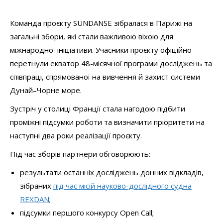
Команда проєкту SUNDANSE зібралася в Парижі на
загальні збори, які стали важливою віхою для
міжнародної ініціативи. Учасники проєкту офіційно
перетнули екватор 48-місячної програми досліджень та
співпраці, спрямованої на вивчення й захист системи
Дунай–Чорне море.
Зустріч у столиці Франції стала нагодою підбити
проміжні підсумки роботи та визначити пріоритети на
наступні два роки реалізації проєкту.
Під час зборів партнери обговорюють:
результати останніх досліджень донних відкладів,
зібраних
під час місій науково-дослідного судна
REXDAN
;
підсумки першого конкурсу Open Call;