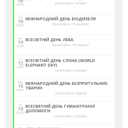
06
(Цілий День: Четвер)
СЕРП.
ПН.
МІЖНАРОДНИЙ ДЕНЬ БІОДИЗЕЛЯ
10
(Цілий День: Понеділок)
СЕРП.
ПН.
ВСЕСВІТНІЙ ДЕНЬ ЛЕВА
10
(Цілий День: Понеділок)
СЕРП.
СР.
ВСЕСВІТНІЙ ДЕНЬ СЛОНА (WORLD
12
ELEPHANT DAY)
СЕРП.
(Цілий День: Середа)
НЕД,
МІЖНАРОДНИЙ ДЕНЬ БЕЗПРИТУЛЬНИХ
16
ТВАРИН
СЕРП.
(Цілий День: Неділя)
СР.
ВСЕСВЯТНІЙ ДЕНЬ ГУМАНІТРАНОЇ
19
ДОПОМОГИ
СЕРП.
(Цілий День: Середа)