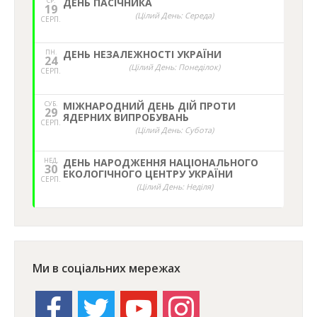
СР.
ДЕНЬ ПАСІЧНИКА
19
(Цілий День: Середа)
СЕРП.
ПН.
ДЕНЬ НЕЗАЛЕЖНОСТІ УКРАЇНИ
24
(Цілий День: Понеділок)
СЕРП.
СУБ.
МІЖНАРОДНИЙ ДЕНЬ ДІЙ ПРОТИ
29
ЯДЕРНИХ ВИПРОБУВАНЬ
СЕРП.
(Цілий День: Субота)
НЕД,
ДЕНЬ НАРОДЖЕННЯ НАЦІОНАЛЬНОГО
30
ЕКОЛОГІЧНОГО ЦЕНТРУ УКРАЇНИ
СЕРП.
(Цілий День: Неділя)
Ми в соціальних мережах
facebook
twitter
youtube
instagram