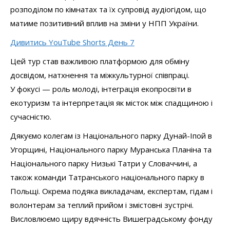
розподілом по кімнатах та їх супровід аудіогідом, що
матиме позитивний вплив на зміни у НПП України.
Дивитись YouTube Shorts День 7
Цей тур став важливою платформою для обміну
досвідом, натхнення та міжкультурної співпраці.
У фокусі — роль молоді, інтеграція екопросвіти в
екотуризм та інтерпретація як місток між спадщиною і
сучасністю.
Дякуємо колегам із Національного парку Дунай-Іпой в
Угорщині, Національного парку Муранська Планіна та
Національного парку Низькі Татри у Словаччині, а
також команди Татранського національного парку в
Польщі. Окрема подяка викладачам, експертам, гідам і
волонтерам за теплий прийом і змістовні зустрічі.
Висловлюємо щиру вдячність Вишеградському фонду