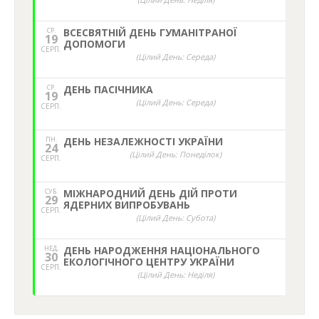
СР.
ВСЕСВЯТНІЙ ДЕНЬ ГУМАНІТРАНОЇ
19
ДОПОМОГИ
СЕРП.
(Цілий День: Середа)
СР.
ДЕНЬ ПАСІЧНИКА
19
(Цілий День: Середа)
СЕРП.
ПН.
ДЕНЬ НЕЗАЛЕЖНОСТІ УКРАЇНИ
24
(Цілий День: Понеділок)
СЕРП.
СУБ.
МІЖНАРОДНИЙ ДЕНЬ ДІЙ ПРОТИ
29
ЯДЕРНИХ ВИПРОБУВАНЬ
СЕРП.
(Цілий День: Субота)
НЕД,
ДЕНЬ НАРОДЖЕННЯ НАЦІОНАЛЬНОГО
30
ЕКОЛОГІЧНОГО ЦЕНТРУ УКРАЇНИ
СЕРП.
(Цілий День: Неділя)