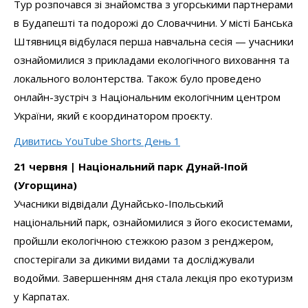
Тур розпочався зі знайомства з угорськими партнерами
в Будапешті та подорожі до Словаччини. У місті Банська
Штявниця відбулася перша навчальна сесія — учасники
ознайомилися з прикладами екологічного виховання та
локального волонтерства. Також було проведено
онлайн-зустріч з Національним екологічним центром
України, який є координатором проєкту.
Дивитись YouTube Shorts День 1
21 червня | Національний парк Дунай-Іпой
(Угорщина)
Учасники відвідали Дунайсько-Іпольський
національний парк, ознайомилися з його екосистемами,
пройшли екологічною стежкою разом з ренджером,
спостерігали за дикими видами та досліджували
водойми. Завершенням дня стала лекція про екотуризм
у Карпатах.