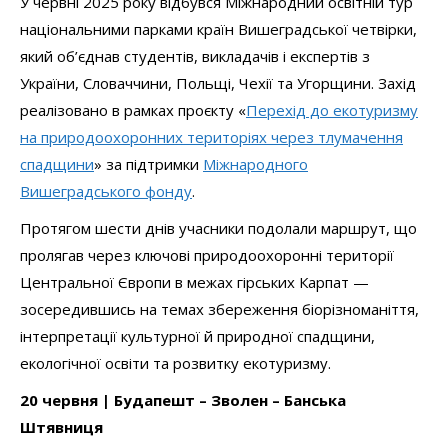
У червні 2025 року відбувся Міжнародний освітній тур
національними парками країн Вишеградської четвірки,
який об’єднав студентів, викладачів і експертів з
України, Словаччини, Польщі, Чехії та Угорщини. Захід
реалізовано в рамках проєкту «
Перехід до екотуризму
на природоохоронних територіях через тлумачення
спадщини
» за підтримки
Міжнародного
Вишеградського фонду
.
Протягом шести днів учасники подолали маршрут, що
пролягав через ключові природоохоронні території
Центральної Європи в межах гірських Карпат —
зосередившись на темах збереження біорізноманіття,
інтерпретації культурної й природної спадщини,
екологічної освіти та розвитку екотуризму.
20 червня | Будапешт – Зволен – Банська
Штявниця