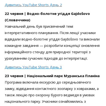
Дивитись YouTube Shorts День 2
22 червня | Водно-болотне угіддя Gajdošovo
(Словаччина)
Навчальний день був присвячений темі
інтерпретативного планування. Після лекції учасники
відвідали водно-болотне угіддя Gajdošovo та виконали
командне завдання — розробити концепції оновлення
інформаційного стенду для природної території з
урахуванням сучасних підходів до інтерпретації.
Дивитись YouTube Shorts День 3
23 червня | Національний парк Муранська Планіна
Програма включала екскурсію до середньовічного
замку, відвідання контактного зоопарку з ховрахами, а
також лекцію про охорону бурого ведмедя в умовах
національного парку. Учасники ознайомились з