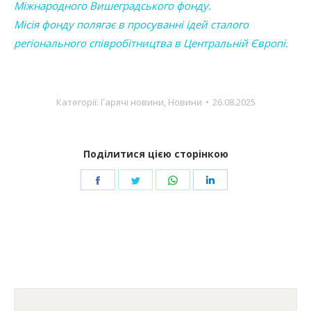
Міжнародного Вишеградського фонду.
Місія фонду полягає в просуванні ідей сталого
регіонального співробітництва в Центральній Європі.
Категорії:
Гарячі новини
,
Новини
26.08.2025
Поділитися цією сторінкою
Share
Share
Share
Share
on
on
on
on
Facebook
Twitter
WhatsApp
LinkedIn