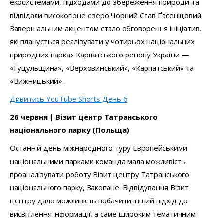
екосистемами, підходами до збереження природи та
відвідали високогірне озеро Чорний Став Ґасеніцовий.
Завершальним акцентом стало обговорення ініціатив,
які планується реалізувати у чотирьох національних
природних парках Карпатського регіону України —
«Гуцульщина», «Верховинський», «Карпатський» та
«Вижницький».
Дивитись YouTube Shorts День 6
26 червня | Візит центр Татранського
національного парку (Польща)
Останній день міжнародного туру Европейськими
національними парками команда мала можливість
проаналізувати роботу Візит центру Татранського
національного парку, Закопане. Відвідування Візит
центру дало можливість побачити інший підхід до
висвітлення інформації, а саме широким тематичним