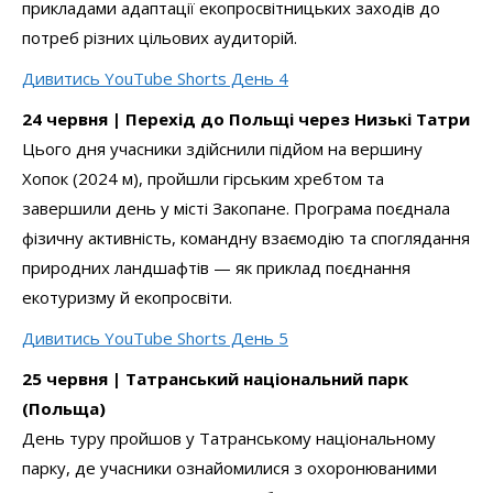
прикладами адаптації екопросвітницьких заходів до
потреб різних цільових аудиторій.
Дивитись YouTube Shorts День 4
24 червня | Перехід до Польщі через Низькі Татри
Цього дня учасники здійснили підйом на вершину
Хопок (2024 м), пройшли гірським хребтом та
завершили день у місті Закопане. Програма поєднала
фізичну активність, командну взаємодію та споглядання
природних ландшафтів — як приклад поєднання
екотуризму й екопросвіти.
Дивитись YouTube Shorts День 5
25 червня | Татранський національний парк
(Польща)
День туру пройшов у Татранському національному
парку, де учасники ознайомилися з охоронюваними