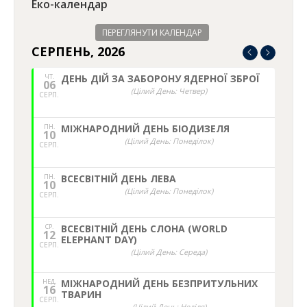
Еко-календар
ПЕРЕГЛЯНУТИ КАЛЕНДАР
СЕРПЕНЬ, 2026
ЧТ.
ДЕНЬ ДІЙ ЗА ЗАБОРОНУ ЯДЕРНОЇ ЗБРОЇ
06
(Цілий День: Четвер)
СЕРП.
ПН.
МІЖНАРОДНИЙ ДЕНЬ БІОДИЗЕЛЯ
10
(Цілий День: Понеділок)
СЕРП.
ПН.
ВСЕСВІТНІЙ ДЕНЬ ЛЕВА
10
(Цілий День: Понеділок)
СЕРП.
СР.
ВСЕСВІТНІЙ ДЕНЬ СЛОНА (WORLD
12
ELEPHANT DAY)
СЕРП.
(Цілий День: Середа)
НЕД,
МІЖНАРОДНИЙ ДЕНЬ БЕЗПРИТУЛЬНИХ
16
ТВАРИН
СЕРП.
(Цілий День: Неділя)