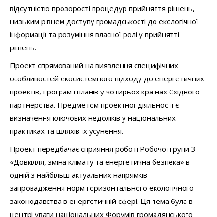
відсутністю прозорості процедур прийняття рішень,
низьким рівнем доступу громадськості до екологічної
інформації та розуміння власної ролі у прийнятті
рішень.
Проект спрямований на виявлення специфічних
особливостей екосистемного підходу до енергетичних
проектів, програм і планів у чотирьох країнах Східного
партнерства. Предметом проектної діяльності є
визначення ключових недоліків у національних
практиках та шляхів їх усунення.
Проект передбачає сприяння роботі Робочої групи 3
«Довкілля, зміна клімату та енергетична безпека» в
одній з найбільш актуальних напрямків –
запровадження норм горизонтального екологічного
законодавства в енергетичній сфері. Ця тема була в
центрі уваги національних Форумів громадянського