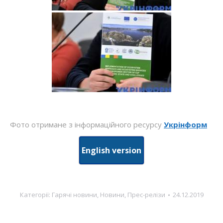
Фото отримане з інформаційного ресурсу
Укрінформ
English version
Категорії:
Гарячі новини
,
Новини
,
Прес-релізи
24.12.2019