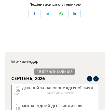
Поділитися цією сторінкою
Share
Share
Share
Share
on
on
on
on
Facebook
Twitter
WhatsApp
LinkedIn
Еко-календар
ПЕРЕГЛЯНУТИ КАЛЕНДАР
СЕРПЕНЬ, 2026
ЧТ.
ДЕНЬ ДІЙ ЗА ЗАБОРОНУ ЯДЕРНОЇ ЗБРОЇ
06
(Цілий День: Четвер)
СЕРП.
ПН.
МІЖНАРОДНИЙ ДЕНЬ БІОДИЗЕЛЯ
10