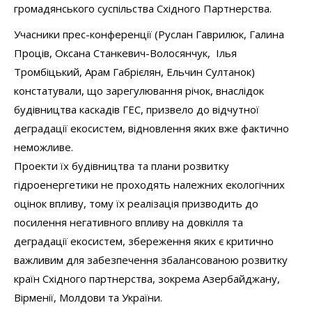
громадянського суспільства Східного Партнерства.
Учасники прес-конференції (Руслан Гаврилюк, Галина
Проців, Оксана Станкевич-Волосянчук, Ілья
Тромбіцький, Арам Габрієлян, Ельчин Султанок)
конcтатували, що зарегулювання річок, внаслідок
будівництва каскадів ГЕС, призвело до відчутної
деградації екосистем, відновлення яких вже фактично
неможливе.
Проекти їх будівництва та плани розвитку
гідроенергетики не проходять належних екологічних
оцінок впливу, тому їх реалізація призводить до
посилення негативного впливу на довкілля та
деградації екосистем, збереження яких є критично
важливим для забезпечення збалансованою розвитку
країн Східного партнерства, зокрема Азербайджану,
Вірменії, Молдови та України.