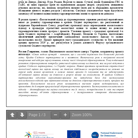
Page
1
/
3
Zoom
100%