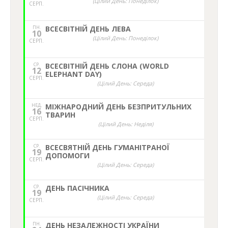
(Цілий День: Понеділок)
СЕРП.
ПН.
ВСЕСВІТНІЙ ДЕНЬ ЛЕВА
10
(Цілий День: Понеділок)
СЕРП.
СР.
ВСЕСВІТНІЙ ДЕНЬ СЛОНА (WORLD
12
ELEPHANT DAY)
СЕРП.
(Цілий День: Середа)
НЕД,
МІЖНАРОДНИЙ ДЕНЬ БЕЗПРИТУЛЬНИХ
16
ТВАРИН
СЕРП.
(Цілий День: Неділя)
СР.
ВСЕСВЯТНІЙ ДЕНЬ ГУМАНІТРАНОЇ
19
ДОПОМОГИ
СЕРП.
(Цілий День: Середа)
СР.
ДЕНЬ ПАСІЧНИКА
19
(Цілий День: Середа)
СЕРП.
ПН.
ДЕНЬ НЕЗАЛЕЖНОСТІ УКРАЇНИ