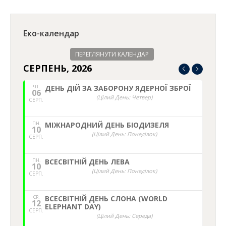
Еко-календар
ПЕРЕГЛЯНУТИ КАЛЕНДАР
СЕРПЕНЬ, 2026
ЧТ.
ДЕНЬ ДІЙ ЗА ЗАБОРОНУ ЯДЕРНОЇ ЗБРОЇ
06
(Цілий День: Четвер)
СЕРП.
ПН.
МІЖНАРОДНИЙ ДЕНЬ БІОДИЗЕЛЯ
10
(Цілий День: Понеділок)
СЕРП.
ПН.
ВСЕСВІТНІЙ ДЕНЬ ЛЕВА
10
(Цілий День: Понеділок)
СЕРП.
СР.
ВСЕСВІТНІЙ ДЕНЬ СЛОНА (WORLD
12
ELEPHANT DAY)
СЕРП.
(Цілий День: Середа)