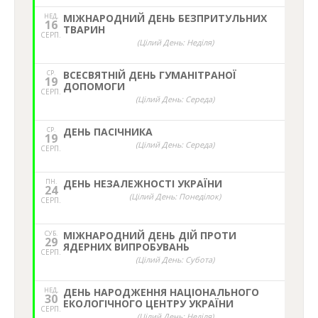
НЕД,
МІЖНАРОДНИЙ ДЕНЬ БЕЗПРИТУЛЬНИХ
16
ТВАРИН
СЕРП.
(Цілий День: Неділя)
СР.
ВСЕСВЯТНІЙ ДЕНЬ ГУМАНІТРАНОЇ
19
ДОПОМОГИ
СЕРП.
(Цілий День: Середа)
СР.
ДЕНЬ ПАСІЧНИКА
19
(Цілий День: Середа)
СЕРП.
ПН.
ДЕНЬ НЕЗАЛЕЖНОСТІ УКРАЇНИ
24
(Цілий День: Понеділок)
СЕРП.
СУБ.
МІЖНАРОДНИЙ ДЕНЬ ДІЙ ПРОТИ
29
ЯДЕРНИХ ВИПРОБУВАНЬ
СЕРП.
(Цілий День: Субота)
НЕД,
ДЕНЬ НАРОДЖЕННЯ НАЦІОНАЛЬНОГО
30
ЕКОЛОГІЧНОГО ЦЕНТРУ УКРАЇНИ
СЕРП.
(Цілий День: Неділя)