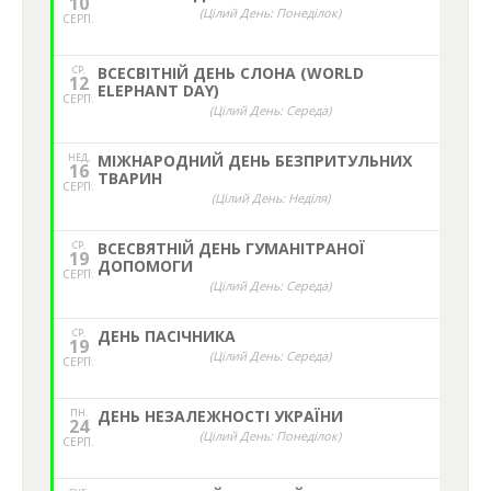
10
(Цілий День: Понеділок)
СЕРП.
СР.
ВСЕСВІТНІЙ ДЕНЬ СЛОНА (WORLD
12
ELEPHANT DAY)
СЕРП.
(Цілий День: Середа)
НЕД,
МІЖНАРОДНИЙ ДЕНЬ БЕЗПРИТУЛЬНИХ
16
ТВАРИН
СЕРП.
(Цілий День: Неділя)
СР.
ВСЕСВЯТНІЙ ДЕНЬ ГУМАНІТРАНОЇ
19
ДОПОМОГИ
СЕРП.
(Цілий День: Середа)
СР.
ДЕНЬ ПАСІЧНИКА
19
(Цілий День: Середа)
СЕРП.
ПН.
ДЕНЬ НЕЗАЛЕЖНОСТІ УКРАЇНИ
24
(Цілий День: Понеділок)
СЕРП.