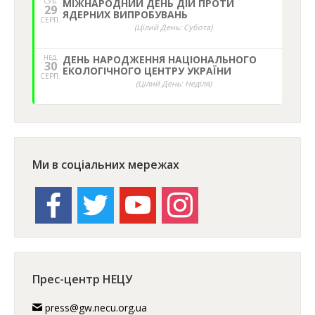
СУБ.
МІЖНАРОДНИЙ ДЕНЬ ДІЙ ПРОТИ
29
ЯДЕРНИХ ВИПРОБУВАНЬ
СЕРП.
(Цілий День: Субота)
НЕД,
ДЕНЬ НАРОДЖЕННЯ НАЦІОНАЛЬНОГО
30
ЕКОЛОГІЧНОГО ЦЕНТРУ УКРАЇНИ
СЕРП.
(Цілий День: Неділя)
Ми в соціальних мережах
facebook
twitter
youtube
instagram
Прес-центр НЕЦУ
press@gw.necu.org.ua