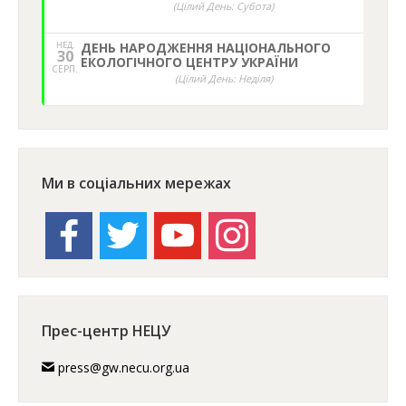
(Цілий День: Субота)
НЕД,
ДЕНЬ НАРОДЖЕННЯ НАЦІОНАЛЬНОГО
30
ЕКОЛОГІЧНОГО ЦЕНТРУ УКРАЇНИ
СЕРП.
(Цілий День: Неділя)
Ми в соціальних мережах
facebook
twitter
youtube
instagram
Прес-центр НЕЦУ
press@gw.necu.org.ua