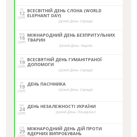
СР.
ВСЕСВІТНІЙ ДЕНЬ СЛОНА (WORLD
12
ELEPHANT DAY)
СЕРП.
(Цілий День: Середа)
НЕД,
МІЖНАРОДНИЙ ДЕНЬ БЕЗПРИТУЛЬНИХ
16
ТВАРИН
СЕРП.
(Цілий День: Неділя)
СР.
ВСЕСВЯТНІЙ ДЕНЬ ГУМАНІТРАНОЇ
19
ДОПОМОГИ
СЕРП.
(Цілий День: Середа)
СР.
ДЕНЬ ПАСІЧНИКА
19
(Цілий День: Середа)
СЕРП.
ПН.
ДЕНЬ НЕЗАЛЕЖНОСТІ УКРАЇНИ
24
(Цілий День: Понеділок)
СЕРП.
СУБ.
МІЖНАРОДНИЙ ДЕНЬ ДІЙ ПРОТИ
29
ЯДЕРНИХ ВИПРОБУВАНЬ
СЕРП.