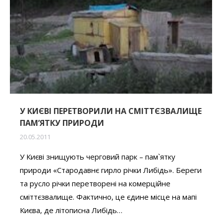
У КИЄВІ ПЕРЕТВОРИЛИ НА СМІТТЄЗВАЛИЩЕ
ПАМ’ЯТКУ ПРИРОДИ
20.05.2011
У Києві знищують черговий парк – пам`ятку
природи «Стародавнє гирло річки Либідь». Береги
та русло річки перетворені на комерційне
сміттєзвалище. Фактично, це єдине місце на мапі
Києва, де літописна Либідь…