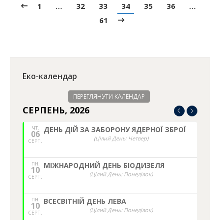
1
…
32
33
34
35
36
…
61
Еко-календар
ПЕРЕГЛЯНУТИ КАЛЕНДАР
СЕРПЕНЬ, 2026
ЧТ.
ДЕНЬ ДІЙ ЗА ЗАБОРОНУ ЯДЕРНОЇ ЗБРОЇ
06
(Цілий День: Четвер)
СЕРП.
ПН.
МІЖНАРОДНИЙ ДЕНЬ БІОДИЗЕЛЯ
10
(Цілий День: Понеділок)
СЕРП.
ПН.
ВСЕСВІТНІЙ ДЕНЬ ЛЕВА
10
(Цілий День: Понеділок)
СЕРП.