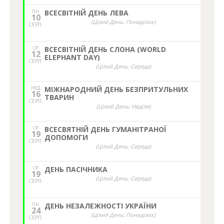
ПН.
ВСЕСВІТНІЙ ДЕНЬ ЛЕВА
10
(Цілий День: Понеділок)
СЕРП.
СР.
ВСЕСВІТНІЙ ДЕНЬ СЛОНА (WORLD
12
ELEPHANT DAY)
СЕРП.
(Цілий День: Середа)
НЕД,
МІЖНАРОДНИЙ ДЕНЬ БЕЗПРИТУЛЬНИХ
16
ТВАРИН
СЕРП.
(Цілий День: Неділя)
СР.
ВСЕСВЯТНІЙ ДЕНЬ ГУМАНІТРАНОЇ
19
ДОПОМОГИ
СЕРП.
(Цілий День: Середа)
СР.
ДЕНЬ ПАСІЧНИКА
19
(Цілий День: Середа)
СЕРП.
ПН.
ДЕНЬ НЕЗАЛЕЖНОСТІ УКРАЇНИ
24
(Цілий День: Понеділок)
СЕРП.