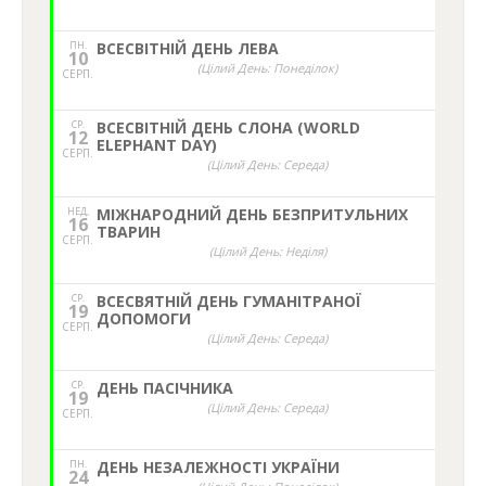
ПН.
ВСЕСВІТНІЙ ДЕНЬ ЛЕВА
10
(Цілий День: Понеділок)
СЕРП.
СР.
ВСЕСВІТНІЙ ДЕНЬ СЛОНА (WORLD
12
ELEPHANT DAY)
СЕРП.
(Цілий День: Середа)
НЕД,
МІЖНАРОДНИЙ ДЕНЬ БЕЗПРИТУЛЬНИХ
16
ТВАРИН
СЕРП.
(Цілий День: Неділя)
СР.
ВСЕСВЯТНІЙ ДЕНЬ ГУМАНІТРАНОЇ
19
ДОПОМОГИ
СЕРП.
(Цілий День: Середа)
СР.
ДЕНЬ ПАСІЧНИКА
19
(Цілий День: Середа)
СЕРП.
ПН.
ДЕНЬ НЕЗАЛЕЖНОСТІ УКРАЇНИ
24