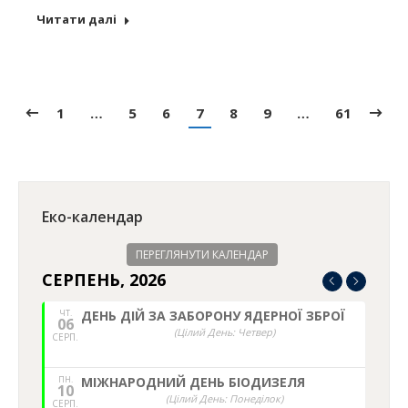
Читати далі
1
…
5
6
7
8
9
…
61
Еко-календар
ПЕРЕГЛЯНУТИ КАЛЕНДАР
СЕРПЕНЬ, 2026
ЧТ.
ДЕНЬ ДІЙ ЗА ЗАБОРОНУ ЯДЕРНОЇ ЗБРОЇ
06
(Цілий День: Четвер)
СЕРП.
ПН.
МІЖНАРОДНИЙ ДЕНЬ БІОДИЗЕЛЯ
10
(Цілий День: Понеділок)
СЕРП.