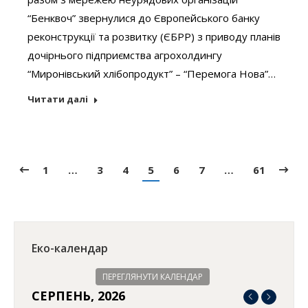
“Бенквоч” звернулися до Європейського банку
реконструкції та розвитку (ЄБРР) з приводу планів
дочірнього підприємства агрохолдингу
“Миронівський хлібопродукт” – “Перемога Нова”…
Читати далі
1
…
3
4
5
6
7
…
61
Еко-календар
ПЕРЕГЛЯНУТИ КАЛЕНДАР
СЕРПЕНЬ, 2026