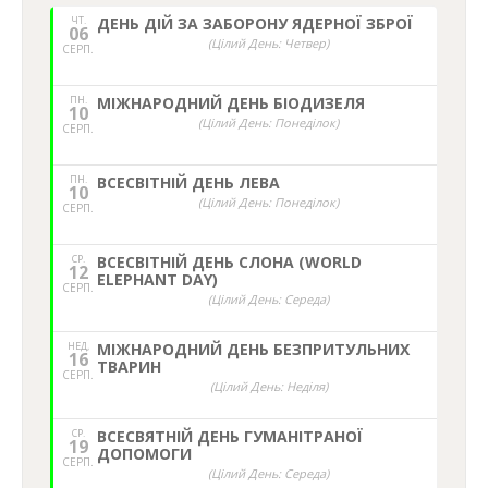
ЧТ.
ДЕНЬ ДІЙ ЗА ЗАБОРОНУ ЯДЕРНОЇ ЗБРОЇ
06
(Цілий День: Четвер)
СЕРП.
ПН.
МІЖНАРОДНИЙ ДЕНЬ БІОДИЗЕЛЯ
10
(Цілий День: Понеділок)
СЕРП.
ПН.
ВСЕСВІТНІЙ ДЕНЬ ЛЕВА
10
(Цілий День: Понеділок)
СЕРП.
СР.
ВСЕСВІТНІЙ ДЕНЬ СЛОНА (WORLD
12
ELEPHANT DAY)
СЕРП.
(Цілий День: Середа)
НЕД,
МІЖНАРОДНИЙ ДЕНЬ БЕЗПРИТУЛЬНИХ
16
ТВАРИН
СЕРП.
(Цілий День: Неділя)
СР.
ВСЕСВЯТНІЙ ДЕНЬ ГУМАНІТРАНОЇ
19
ДОПОМОГИ
СЕРП.
(Цілий День: Середа)