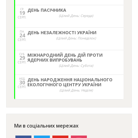
СР.
ДЕНЬ ПАСІЧНИКА
19
(Цілий День: Середа)
СЕРП.
ПН.
ДЕНЬ НЕЗАЛЕЖНОСТІ УКРАЇНИ
24
(Цілий День: Понеділок)
СЕРП.
СУБ.
МІЖНАРОДНИЙ ДЕНЬ ДІЙ ПРОТИ
29
ЯДЕРНИХ ВИПРОБУВАНЬ
СЕРП.
(Цілий День: Субота)
НЕД,
ДЕНЬ НАРОДЖЕННЯ НАЦІОНАЛЬНОГО
30
ЕКОЛОГІЧНОГО ЦЕНТРУ УКРАЇНИ
СЕРП.
(Цілий День: Неділя)
Ми в соціальних мережах