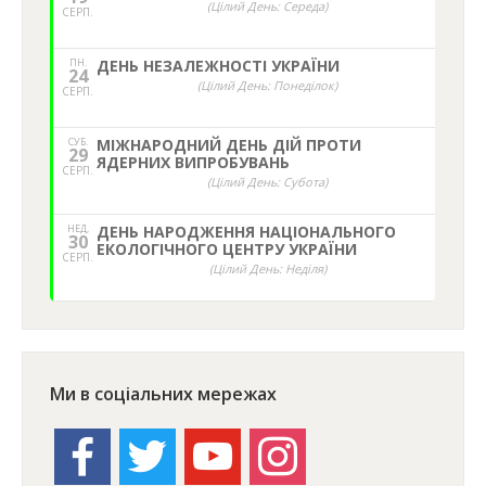
(Цілий День: Середа)
СЕРП.
ПН.
ДЕНЬ НЕЗАЛЕЖНОСТІ УКРАЇНИ
24
(Цілий День: Понеділок)
СЕРП.
СУБ.
МІЖНАРОДНИЙ ДЕНЬ ДІЙ ПРОТИ
29
ЯДЕРНИХ ВИПРОБУВАНЬ
СЕРП.
(Цілий День: Субота)
НЕД,
ДЕНЬ НАРОДЖЕННЯ НАЦІОНАЛЬНОГО
30
ЕКОЛОГІЧНОГО ЦЕНТРУ УКРАЇНИ
СЕРП.
(Цілий День: Неділя)
Ми в соціальних мережах
facebook
twitter
youtube
instagram