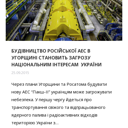
БУДІВНИЦТВО РОСІЙСЬКОЇ АЕС В
УГОРЩИНІ СТАНОВИТЬ ЗАГРОЗУ
НАЦІОНАЛЬНИМ ІНТЕРЕСАМ УКРАЇНИ
25.09.2015
Через плани Угорщини та Росатома будувати
нову АЕС “Пакш-ІІ” українцям може загрожувати
небезпека. У першу чергу йдеться про
транспортування свіжого та відпрацьованого
ядерного палива і радіоактивних відходів
територією України з…