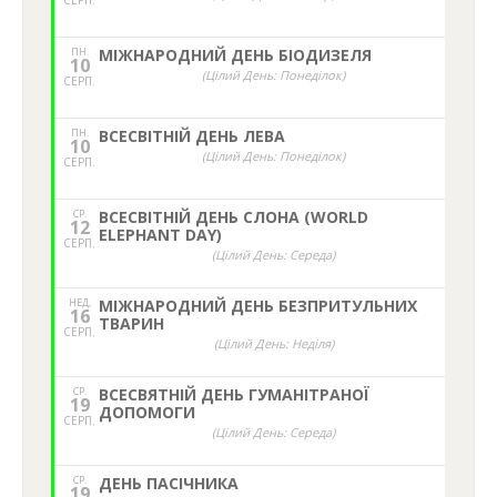
СЕРП.
ПН.
МІЖНАРОДНИЙ ДЕНЬ БІОДИЗЕЛЯ
10
(Цілий День: Понеділок)
СЕРП.
ПН.
ВСЕСВІТНІЙ ДЕНЬ ЛЕВА
10
(Цілий День: Понеділок)
СЕРП.
СР.
ВСЕСВІТНІЙ ДЕНЬ СЛОНА (WORLD
12
ELEPHANT DAY)
СЕРП.
(Цілий День: Середа)
НЕД,
МІЖНАРОДНИЙ ДЕНЬ БЕЗПРИТУЛЬНИХ
16
ТВАРИН
СЕРП.
(Цілий День: Неділя)
СР.
ВСЕСВЯТНІЙ ДЕНЬ ГУМАНІТРАНОЇ
19
ДОПОМОГИ
СЕРП.
(Цілий День: Середа)
СР.
ДЕНЬ ПАСІЧНИКА
19