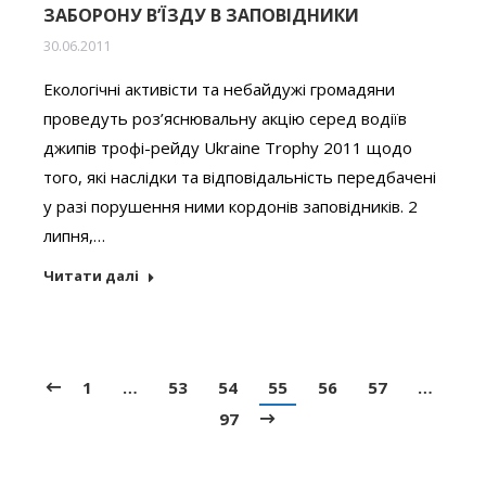
ЗАБОРОНУ В’ЇЗДУ В ЗАПОВІДНИКИ
30.06.2011
Екологічні активісти та небайдужі громадяни
проведуть роз’яснювальну акцію серед водіїв
джипів трофі-рейду Ukraine Trophy 2011 щодо
того, які наслідки та відповідальність передбачені
у разі порушення ними кордонів заповідників. 2
липня,…
Читати далі
1
…
53
54
55
56
57
…
97