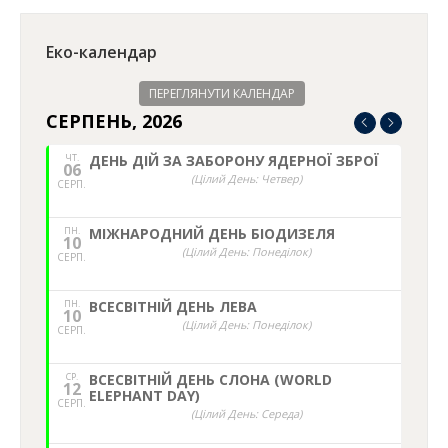
Еко-календар
ПЕРЕГЛЯНУТИ КАЛЕНДАР
СЕРПЕНЬ, 2026
ЧТ.
ДЕНЬ ДІЙ ЗА ЗАБОРОНУ ЯДЕРНОЇ ЗБРОЇ
06
(Цілий День: Четвер)
СЕРП.
ПН.
МІЖНАРОДНИЙ ДЕНЬ БІОДИЗЕЛЯ
10
(Цілий День: Понеділок)
СЕРП.
ПН.
ВСЕСВІТНІЙ ДЕНЬ ЛЕВА
10
(Цілий День: Понеділок)
СЕРП.
СР.
ВСЕСВІТНІЙ ДЕНЬ СЛОНА (WORLD
12
ELEPHANT DAY)
СЕРП.
(Цілий День: Середа)