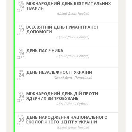
НЕД,
МІЖНАРОДНИЙ ДЕНЬ БЕЗПРИТУЛЬНИХ
16
ТВАРИН
СЕРП.
(Цілий День: Неділя)
СР.
ВСЕСВЯТНІЙ ДЕНЬ ГУМАНІТРАНОЇ
19
ДОПОМОГИ
СЕРП.
(Цілий День: Середа)
СР.
ДЕНЬ ПАСІЧНИКА
19
(Цілий День: Середа)
СЕРП.
ПН.
ДЕНЬ НЕЗАЛЕЖНОСТІ УКРАЇНИ
24
(Цілий День: Понеділок)
СЕРП.
СУБ.
МІЖНАРОДНИЙ ДЕНЬ ДІЙ ПРОТИ
29
ЯДЕРНИХ ВИПРОБУВАНЬ
СЕРП.
(Цілий День: Субота)
НЕД,
ДЕНЬ НАРОДЖЕННЯ НАЦІОНАЛЬНОГО
30
ЕКОЛОГІЧНОГО ЦЕНТРУ УКРАЇНИ
СЕРП.
(Цілий День: Неділя)