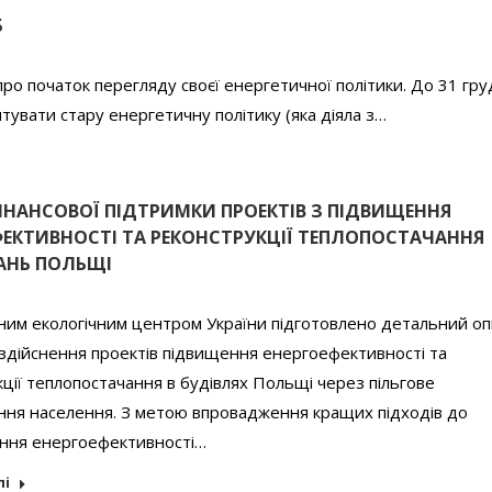
Б
ро початок перегляду своєї енергетичної політики. До 31 гр
тувати стару енергетичну політику (яка діяла з…
ІНАНСОВОЇ ПІДТРИМКИ ПРОЕКТІВ З ПІДВИЩЕННЯ
ФЕКТИВНОСТІ ТА РЕКОНСТРУКЦІЇ ТЕПЛОПОСТАЧАННЯ
АНЬ ПОЛЬЩІ
ним екологічним центром України підготовлено детальний оп
здійснення проектів підвищення енергоефективності та
ції теплопостачання в будівлях Польщі через пільгове
ння населення. З метою впровадження кращих підходів до
ння енергоефективності…
лі