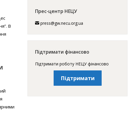
Прес-центр НЕЦУ
цес
press@gw.necu.org.ua
я”. В
ння
Підтримати фінансово
Підтримати роботу НЕЦУ фінансово
И
Підтримати
ний
ля
лярними