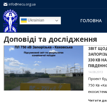
info@necu.org.ua
ГОЛОВНА
Ukrainian
Доповіді та дослідження
ЗВІТ ЩОД
ЗАПОРІЗЬ
330 КВ Н
ПІВДЕННО
14.08.2013
Проект буд
750 Кв «Ка
екосистеми
Читати да