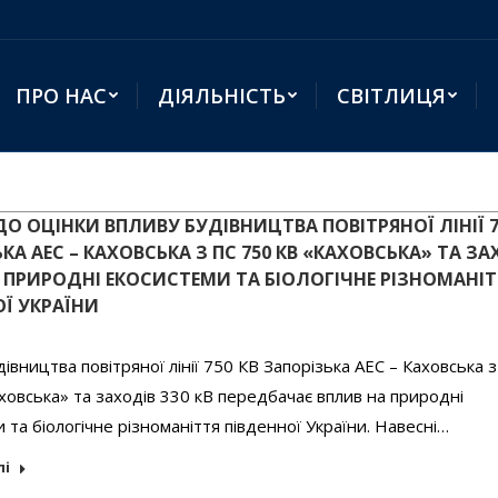
ПРО НАС
ДІЯЛЬНІСТЬ
СВІТЛИЦЯ
О ОЦІНКИ ВПЛИВУ БУДІВНИЦТВА ПОВІТРЯНОЇ ЛІНІЇ 7
КА АЕС – КАХОВСЬКА З ПС 750 КВ «КАХОВСЬКА» ТА ЗА
А ПРИРОДНІ ЕКОСИСТЕМИ ТА БІОЛОГІЧНЕ РІЗНОМАНІ
Ї УКРАЇНИ
івництва повітряної лінії 750 КВ Запорізька АЕС – Каховська 
ховська» та заходів 330 кВ передбачає вплив на природні
 та біологічне різноманіття південної України. Навесні…
лі