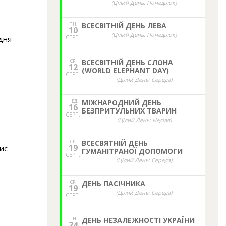
(Цілий День: Понеділок)
ПН.
ВСЕСВІТНІЙ ДЕНЬ ЛЕВА
10
(Цілий День: Понеділок)
удня
СЕРП.
СР.
ВСЕСВІТНІЙ ДЕНЬ СЛОНА
12
(WORLD ELEPHANT DAY)
СЕРП.
(Цілий День: Середа)
НЕД,
МІЖНАРОДНИЙ ДЕНЬ
16
БЕЗПРИТУЛЬНИХ ТВАРИН
СЕРП.
(Цілий День: Неділя)
СР.
ВСЕСВЯТНІЙ ДЕНЬ
19
ис
ГУМАНІТРАНОЇ ДОПОМОГИ
СЕРП.
(Цілий День: Середа)
СР.
ДЕНЬ ПАСІЧНИКА
19
(Цілий День: Середа)
СЕРП.
ПН.
ДЕНЬ НЕЗАЛЕЖНОСТІ УКРАЇНИ
24