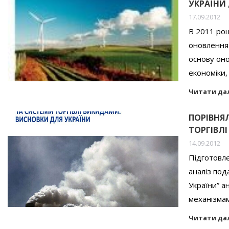
УКРАЇНИ 
17.09.2012
В 2011 роц
оновлення 
основу оно
економіки,
Читати да
ПОРІВНЯ
ТОРГІВЛ
14.09.2012
Підготовл
аналіз под
України” а
механізма
Читати да