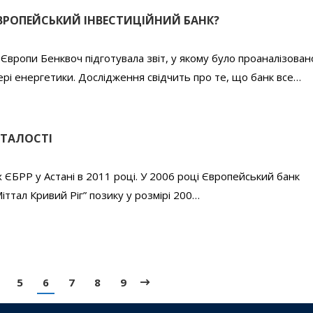
ЄВРОПЕЙСЬКИЙ ІНВЕСТИЦІЙНИЙ БАНК?
Європи Бенквоч підготувала звіт, у якому було проаналізован
ері енергетики. Дослідження свідчить про те, що банк все…
СТАЛОСТІ
 ЄБРР у Астані в 2011 році. У 2006 році Європейський банк
іттал Кривий Ріг” позику у розмірі 200…
5
6
7
8
9