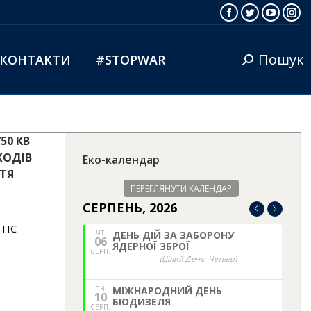
Facebook
Twitter
YouTub
Ins
Пошук
КОНТАКТИ
#STOPWAR
Search:
50 КВ
ХОДІВ
Еко-календар
ТТЯ
ПЕРЕГЛЯНУТИ КАЛЕНДАР
СЕРПЕНЬ, 2026
з ПС
ЧТ.
ДЕНЬ ДІЙ ЗА ЗАБОРОНУ
06
ЯДЕРНОЇ ЗБРОЇ
СЕРП.
(Цілий День: Четвер)
ПН.
МІЖНАРОДНИЙ ДЕНЬ
10
БІОДИЗЕЛЯ
СЕРП.