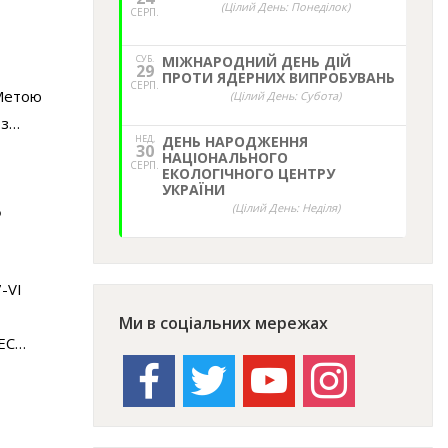
(Цілий День: Понеділок)
СЕРП.
СУБ.
МІЖНАРОДНИЙ ДЕНЬ ДІЙ
29
ПРОТИ ЯДЕРНИХ ВИПРОБУВАНЬ
СЕРП.
 Метою
(Цілий День: Субота)
 з…
НЕД,
ДЕНЬ НАРОДЖЕННЯ
30
НАЦІОНАЛЬНОГО
СЕРП.
ЕКОЛОГІЧНОГО ЦЕНТРУ
УКРАЇНИ
Ь
(Цілий День: Неділя)
-VI
Ми в соціальних мережах
АЕС…
facebook
twitter
youtube
instagram