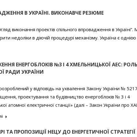
ДЖЕННЯ В УКРАЇНІ. ВИКОНАВЧЕ РЕЗЮМЕ
гляд виконання проектів спільного впровадження в Україні”.
крити недоліки в діючій процедурі механізму. Україна є однією
ННЯ ЕНЕРГОБЛОКІВ №3 І 4 ХМЕЛЬНИЦЬКОЇ АЕС: РОЛ
ОЇ РАДИ УКРАЇНИ
озроблений у відповідь на ухвалення Закону України № 5217
щення, проектування та будівництво енергоблоків № 3 і 4
ої атомної електричної станції» (далі – Закон України про Х
лі
І ТА ПРОПОЗИЦІЇ НЕЦУ ДО ЕНЕРГЕТИЧНОЇ СТРАТЕГІЇ