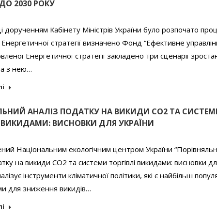
ДО 2030 РОКУ
і дорученням Кабінету Міністрів України було розпочато про
Енергетичної стратегії визначено Фонд “Ефективне управлінн
вленої Енергетичної стратегії закладено три сценарії зроста
 а з нею…
лі
ЛЬНИЙ АНАЛІЗ ПОДАТКУ НА ВИКИДИ CO2 ТА СИСТЕМ
І ВИКИДАМИ: ВИСНОВКИ ДЛЯ УКРАЇНИ
ений Національним екологічним центром України “Порівняль
атку на викиди CO2 та системи торгівлі викидами: висновки д
налізує інструменти кліматичної політики, які є найбільш попу
ми для зниження викидів…
лі