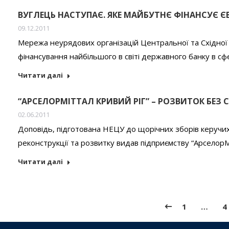
ВУГЛЕЦЬ НАСТУПАЄ. ЯКЕ МАЙБУТНЄ ФІНАНСУЄ 
09.12.2011
Мережа неурядових організацій Центральної та Східної 
фінансування найбільшого в світі державного банку в сф
Читати далі
“АРСЕЛОРМІТТАЛ КРИВИЙ РІГ” – РОЗВИТОК БЕЗ 
02.06.2011
Доповідь, підготована НЕЦУ до щорічних зборів керучих
реконструкції та розвитку видав підприємству “АрселорМ
Читати далі
1
…
4