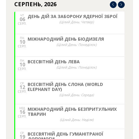
СЕРПЕНЬ, 2026
ЧТ.
ДЕНЬ ДІЙ ЗА ЗАБОРОНУ ЯДЕРНОЇ ЗБРОЇ
06
(Цілий День: Четвер)
СЕРП.
ПН.
МІЖНАРОДНИЙ ДЕНЬ БІОДИЗЕЛЯ
10
(Цілий День: Понеділок)
СЕРП.
ПН.
ВСЕСВІТНІЙ ДЕНЬ ЛЕВА
10
(Цілий День: Понеділок)
СЕРП.
СР.
ВСЕСВІТНІЙ ДЕНЬ СЛОНА (WORLD
12
ELEPHANT DAY)
СЕРП.
(Цілий День: Середа)
НЕД,
МІЖНАРОДНИЙ ДЕНЬ БЕЗПРИТУЛЬНИХ
16
ТВАРИН
СЕРП.
(Цілий День: Неділя)
СР.
ВСЕСВЯТНІЙ ДЕНЬ ГУМАНІТРАНОЇ
19
ДОПОМОГИ