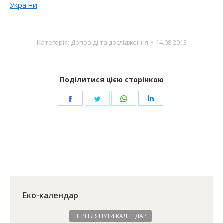
України
Категорія:
Доповіді та дослідження
14.08.2013
Поділитися цією сторінкою
Share
Share
Share
Share
on
on
on
on
Facebook
Twitter
WhatsApp
LinkedIn
Еко-календар
ПЕРЕГЛЯНУТИ КАЛЕНДАР