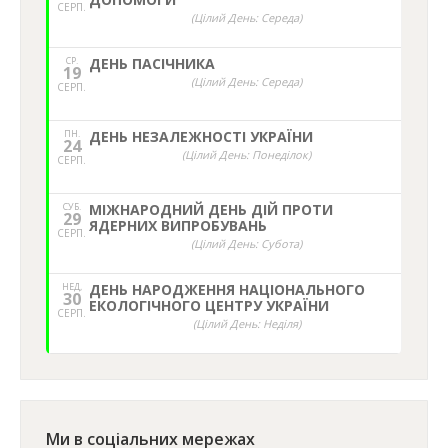
СЕРП.
(Цілий День: Середа)
СР.
ДЕНЬ ПАСІЧНИКА
19
(Цілий День: Середа)
СЕРП.
ПН.
ДЕНЬ НЕЗАЛЕЖНОСТІ УКРАЇНИ
24
(Цілий День: Понеділок)
СЕРП.
СУБ.
МІЖНАРОДНИЙ ДЕНЬ ДІЙ ПРОТИ
29
ЯДЕРНИХ ВИПРОБУВАНЬ
СЕРП.
(Цілий День: Субота)
НЕД,
ДЕНЬ НАРОДЖЕННЯ НАЦІОНАЛЬНОГО
30
ЕКОЛОГІЧНОГО ЦЕНТРУ УКРАЇНИ
СЕРП.
(Цілий День: Неділя)
Ми в соціальних мережах