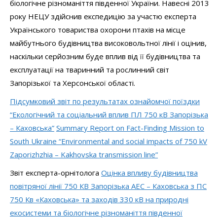
біологічне різноманіття південної України. Навесні 2013
року НЕЦУ здійснив експедицію за участю експерта
Українського товариства охорони птахів на місце
майбутнього будівництва високовольтної лінії і оцінив,
наскільки серйозним буде вплив від її будівництва та
експлуатації на тваринний та рослинний світ
Запорізької та Херсонської області.
Підсумковий звіт по результатах ознайомчої поїздки
“Екологічний та соціальний вплив ПЛ 750 кВ Запорізька
– Каховська”
Summary Report on Fact-Finding Mission to
South Ukraine “Environmental and social impacts of 750 kV
Zaporizhzhia – Kakhovska transmission line”
Звіт експерта-орнітолога
Оцінка впливу будівництва
повітряної лінії 750 КВ Запорізька АЕС – Каховська з ПС
750 Кв «Каховська» та заходів 330 кВ на природні
екосистеми та біологічне різноманіття південної