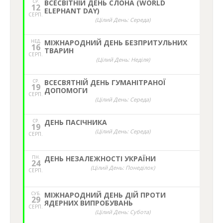
СР.
ВСЕСВІТНІЙ ДЕНЬ СЛОНА (WORLD
12
ELEPHANT DAY)
СЕРП.
(Цілий День: Середа)
НЕД,
МІЖНАРОДНИЙ ДЕНЬ БЕЗПРИТУЛЬНИХ
16
ТВАРИН
СЕРП.
(Цілий День: Неділя)
СР.
ВСЕСВЯТНІЙ ДЕНЬ ГУМАНІТРАНОЇ
19
ДОПОМОГИ
СЕРП.
(Цілий День: Середа)
СР.
ДЕНЬ ПАСІЧНИКА
19
(Цілий День: Середа)
СЕРП.
ПН.
ДЕНЬ НЕЗАЛЕЖНОСТІ УКРАЇНИ
24
(Цілий День: Понеділок)
СЕРП.
СУБ.
МІЖНАРОДНИЙ ДЕНЬ ДІЙ ПРОТИ
29
ЯДЕРНИХ ВИПРОБУВАНЬ
СЕРП.
(Цілий День: Субота)