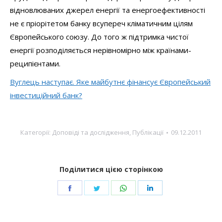
відновлюваних джерел енергії та енергоефективності
не є пріорітетом банку всупереч кліматичним цілям
Європейського союзу.
До того ж підтримка чистої
енергії розподіляється нерівномірно між країнами-
реципієнтами.
Вуглець наступає. Яке майбутнє фінансує Європейський
інвестиційний банк?
Категорії:
Доповіді та дослідження
,
Публікації
09.12.2011
Поділитися цією сторінкою
Share
Share
Share
Share
on
on
on
on
Facebook
Twitter
WhatsApp
LinkedIn