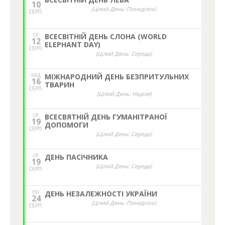
10
(Цілий День: Понеділок)
СЕРП.
СР.
ВСЕСВІТНІЙ ДЕНЬ СЛОНА (WORLD
12
ELEPHANT DAY)
СЕРП.
(Цілий День: Середа)
НЕД,
МІЖНАРОДНИЙ ДЕНЬ БЕЗПРИТУЛЬНИХ
16
ТВАРИН
СЕРП.
(Цілий День: Неділя)
СР.
ВСЕСВЯТНІЙ ДЕНЬ ГУМАНІТРАНОЇ
19
ДОПОМОГИ
СЕРП.
(Цілий День: Середа)
СР.
ДЕНЬ ПАСІЧНИКА
19
(Цілий День: Середа)
СЕРП.
ПН.
ДЕНЬ НЕЗАЛЕЖНОСТІ УКРАЇНИ
24
(Цілий День: Понеділок)
СЕРП.