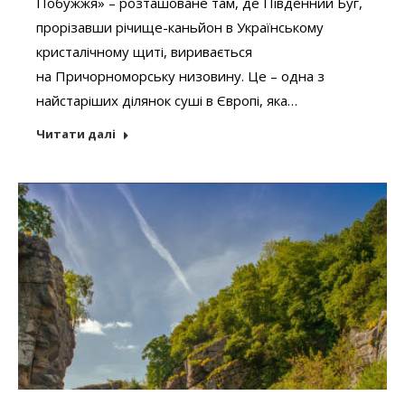
Побужжя» – розташоване там, де Південний Буг,
прорізавши річище-каньйон в Українському
кристалічному щиті, виривається
на Причорноморську низовину. Це – одна з
найстаріших ділянок суші в Європі, яка…
Читати далі