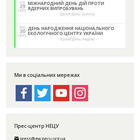
СУБ.
МІЖНАРОДНИЙ ДЕНЬ ДІЙ ПРОТИ
29
ЯДЕРНИХ ВИПРОБУВАНЬ
СЕРП.
(Цілий День: Субота)
НЕД,
ДЕНЬ НАРОДЖЕННЯ НАЦІОНАЛЬНОГО
30
ЕКОЛОГІЧНОГО ЦЕНТРУ УКРАЇНИ
СЕРП.
(Цілий День: Неділя)
Ми в соціальних мережах
facebook
twitter
youtube
instagram
Прес-центр НЕЦУ
press@gw.necu.org.ua