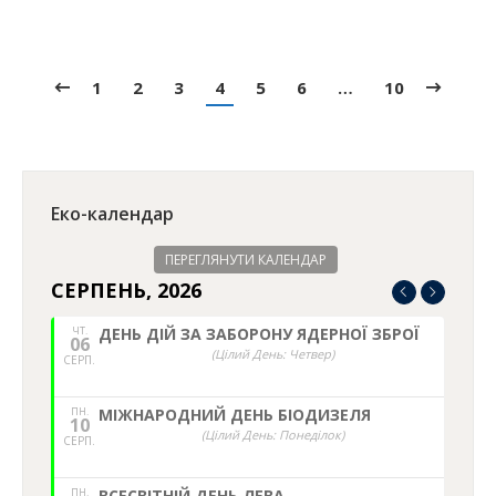
1
2
3
4
5
6
…
10
Еко-календар
ПЕРЕГЛЯНУТИ КАЛЕНДАР
СЕРПЕНЬ, 2026
ЧТ.
ДЕНЬ ДІЙ ЗА ЗАБОРОНУ ЯДЕРНОЇ ЗБРОЇ
06
(Цілий День: Четвер)
СЕРП.
ПН.
МІЖНАРОДНИЙ ДЕНЬ БІОДИЗЕЛЯ
10
(Цілий День: Понеділок)
СЕРП.
ПН.
ВСЕСВІТНІЙ ДЕНЬ ЛЕВА