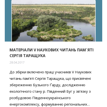
МАТЕРІАЛИ V НАУКОВИХ ЧИТАНЬ ПАМ`ЯТІ
СЕРГІЯ ТАРАЩУКА
28.04.2017
До збірки включено праці учасників V Наукових
читань пам’яті Сергія Таращука, що присвячені
збереженню Бузького Ґарду, дослідженню
екологічного стану р. Південний Буг у зв’язку з
розбудовою Південноукраїнського
енергокомплексу, формуванню регіональних…