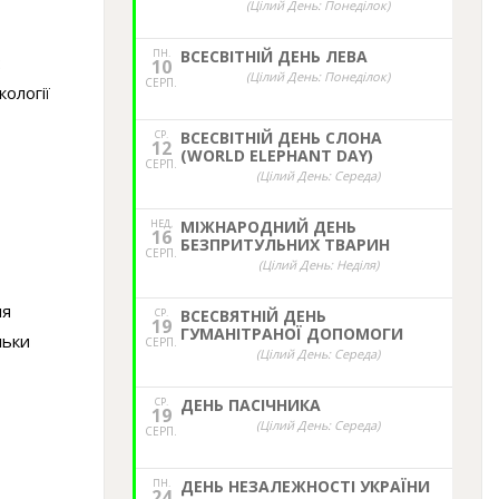
(Цілий День: Понеділок)
ПН.
ВСЕСВІТНІЙ ДЕНЬ ЛЕВА
:
10
(Цілий День: Понеділок)
СЕРП.
ології
СР.
ВСЕСВІТНІЙ ДЕНЬ СЛОНА
12
(WORLD ELEPHANT DAY)
СЕРП.
(Цілий День: Середа)
НЕД,
МІЖНАРОДНИЙ ДЕНЬ
16
БЕЗПРИТУЛЬНИХ ТВАРИН
СЕРП.
(Цілий День: Неділя)
ня
СР.
ВСЕСВЯТНІЙ ДЕНЬ
19
ГУМАНІТРАНОЇ ДОПОМОГИ
льки
СЕРП.
(Цілий День: Середа)
СР.
ДЕНЬ ПАСІЧНИКА
19
(Цілий День: Середа)
СЕРП.
ПН.
ДЕНЬ НЕЗАЛЕЖНОСТІ УКРАЇНИ
24