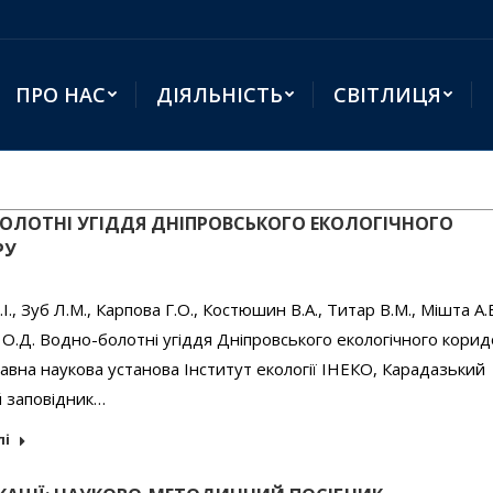
ПРО НАС
ДІЯЛЬНІСТЬ
СВІТЛИЦЯ
ОЛОТНІ УГІДДЯ ДНІПРОВСЬКОГО ЕКОЛОГІЧНОГО
РУ
., Зуб Л.М., Карпова Г.О., Костюшин В.А., Титар В.М., Мішта А.В
О.Д. Водно-болотні угіддя Дніпровського екологічного кори
авна наукова установа Інститут екології ІНЕКО, Карадазький
 заповідник…
лі