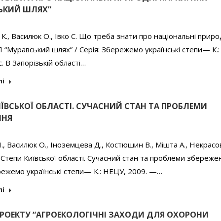
ЬКИЙ ШЛЯХ”
К., Василюк О., Івко С. Що треба знати про національні приро
 “Муравський шлях” / Серія: Збережемо українські степи— К.
с. В Запорізькій області…
лі
ИЇВСЬКОЇ ОБЛАСТІ. СУЧАСНИЙ СТАН ТА ПРОБЛЕМИ
ННЯ
І., Василюк О., Іноземцева Д., Костюшин В., Мішта А., Некрасов
 Степи Київської області. Сучасний стан та проблеми збереже
режемо українські степи— К.: НЕЦУ, 2009. —…
лі
ПРОЕКТУ “АГРОЕКОЛОГІЧНІ ЗАХОДИ ДЛЯ ОХОРОНИ