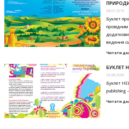
ПРИРОДИ
08.01.2010
Буклет про
провідним 
додаткових
ведення с
Читати да
БУКЛЕТ Н
03.08.2009
Буклет НЕЦ
publishing
Читати да