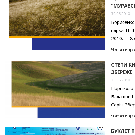
“МУРАВС
30.06.2010
Борисенко 
парки: НПП
2010. — 8 
Читати да
СТЕПИ К
ЗБЕРЕЖЕ
30.06.2010
Парнікоза 
Балашов І.
Серія: Збе
Читати да
БУКЛЕТ 