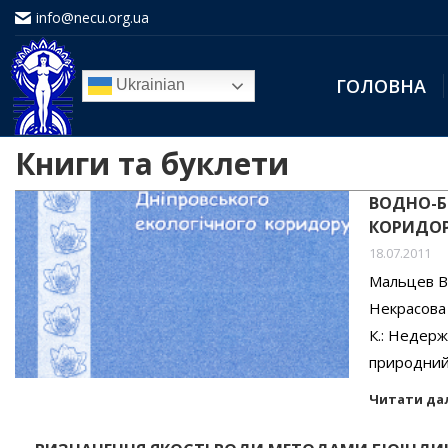
info@necu.org.ua
ГОЛОВНА
Ukrainian
Книги та буклети
ВОДНО-Б
КОРИДО
18.07.2011
Мальцев В.І
Некрасова 
К.: Недерж
природний
Читати да