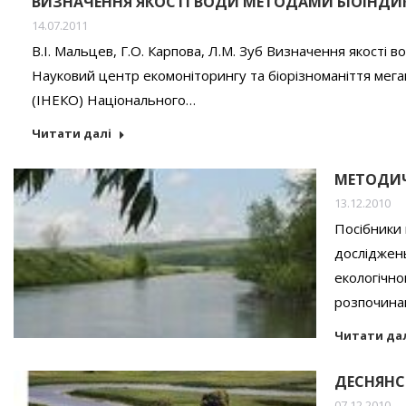
ВИЗНАЧЕННЯ ЯКОСТІ ВОДИ МЕТОДАМИ БІОІНДИ
14.07.2011
В.І. Мальцев, Г.О. Карпова, Л.М. Зуб Визначення якості 
Науковий центр екомоніторингу та біорізноманіття мега
(ІНЕКО) Національного…
Читати далі
МЕТОДИЧ
13.12.2010
Посібники
досліджень
екологічно
розпочина
Читати да
ДЕСНЯНС
07.12.2010