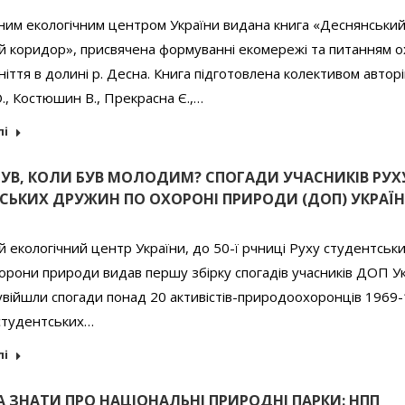
ним екологічним центром України видана книга «Деснянськи
ий коридор», присвячена формуванні екомережі та питанням 
ніття в долині р. Десна. Книга підготовлена колективом авторі
., Костюшин В., Прекрасна Є.,…
лі
БУВ, КОЛИ БУВ МОЛОДИМ? СПОГАДИ УЧАСНИКІВ РУХ
СЬКИХ ДРУЖИН ПО ОХОРОНІ ПРИРОДИ (ДОП) УКРАЇ
 екологічний центр України, до 50-ї рчниці Руху студентськ
рони природи видав першу збірку спогадів учасників ДОП Ук
увійшли спогади понад 20 активістів-природоохоронців 1969
 студентських…
лі
А ЗНАТИ ПРО НАЦІОНАЛЬНІ ПРИРОДНІ ПАРКИ: НПП