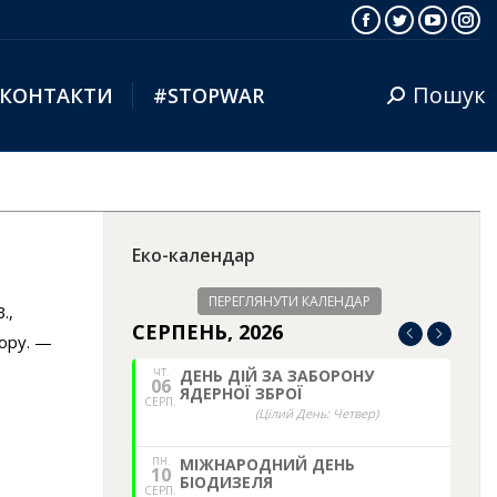
Facebook
Twitter
YouTub
Ins
Пошук
КОНТАКТИ
#STOPWAR
Search:
Еко-календар
ПЕРЕГЛЯНУТИ КАЛЕНДАР
.,
СЕРПЕНЬ, 2026
дору. —
ЧТ.
ДЕНЬ ДІЙ ЗА ЗАБОРОНУ
06
ЯДЕРНОЇ ЗБРОЇ
СЕРП.
(Цілий День: Четвер)
ПН.
МІЖНАРОДНИЙ ДЕНЬ
10
БІОДИЗЕЛЯ
СЕРП.