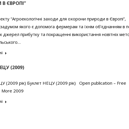
 В ЄВРОПІ”
екту “Агроекологічні заходи для охорони природи в Європі”,
задумом якого є допомога фермерам та їхнім об’єднанням в 
 джерел прибутку та покращенні використання новітніх мет
ільського…
лі
ЕЦУ (2009)
У (2009 рік) Буклет НЕЦУ (2009 рік) Open publication – Free
 – More 2009
лі