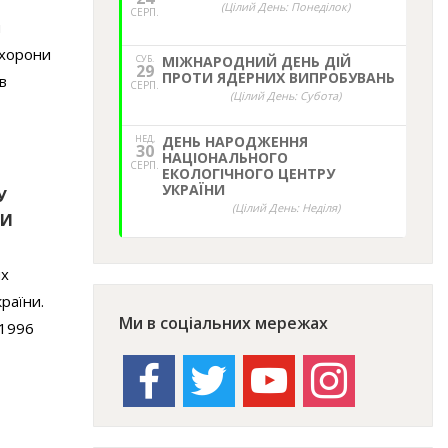
(Цілий День: Понеділок)
СЕРП.
й
охорони
СУБ.
МІЖНАРОДНИЙ ДЕНЬ ДІЙ
29
ПРОТИ ЯДЕРНИХ ВИПРОБУВАНЬ
в
СЕРП.
(Цілий День: Субота)
НЕД,
ДЕНЬ НАРОДЖЕННЯ
30
НАЦІОНАЛЬНОГО
СЕРП.
ЕКОЛОГІЧНОГО ЦЕНТРУ
УКРАЇНИ
У
(Цілий День: Неділя)
НИ
их
раїни.
Ми в соціальних мережах
-1996
facebook
twitter
youtube
instagram