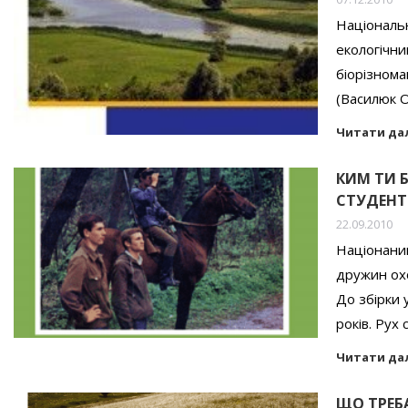
Національ
екологічн
біорізнома
(Василюк О
Читати да
КИМ ТИ 
СТУДЕНТ
22.09.2010
Націонаний
дружин охо
До збірки 
років. Рух
Читати да
ЩО ТРЕБ