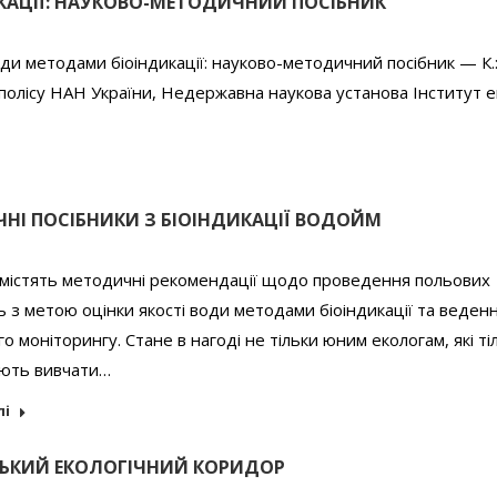
КАЦІЇ: НАУКОВО-МЕТОДИЧНИЙ ПОСІБНИК
води методами біоіндикації: науково-методичний посібник — К.
полісу НАН України, Недержавна наукова установа Інститут ек
НІ ПОСІБНИКИ З БІОІНДИКАЦІЇ ВОДОЙМ
 містять методичні рекомендації щодо проведення польових
 з метою оцінки якості води методами біоіндикації та веден
го моніторингу. Стане в нагоді не тільки юним екологам, які ті
ють вивчати…
лі
ЬКИЙ ЕКОЛОГІЧНИЙ КОРИДОР