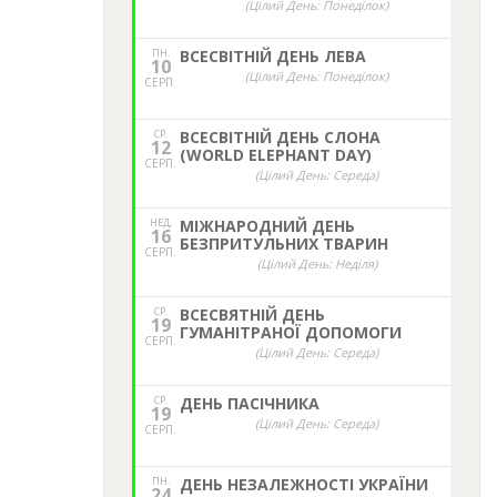
(Цілий День: Понеділок)
ПН.
ВСЕСВІТНІЙ ДЕНЬ ЛЕВА
10
(Цілий День: Понеділок)
СЕРП.
СР.
ВСЕСВІТНІЙ ДЕНЬ СЛОНА
12
(WORLD ELEPHANT DAY)
СЕРП.
(Цілий День: Середа)
НЕД,
МІЖНАРОДНИЙ ДЕНЬ
16
БЕЗПРИТУЛЬНИХ ТВАРИН
СЕРП.
(Цілий День: Неділя)
СР.
ВСЕСВЯТНІЙ ДЕНЬ
19
ГУМАНІТРАНОЇ ДОПОМОГИ
СЕРП.
(Цілий День: Середа)
СР.
ДЕНЬ ПАСІЧНИКА
19
(Цілий День: Середа)
СЕРП.
ПН.
ДЕНЬ НЕЗАЛЕЖНОСТІ УКРАЇНИ
24