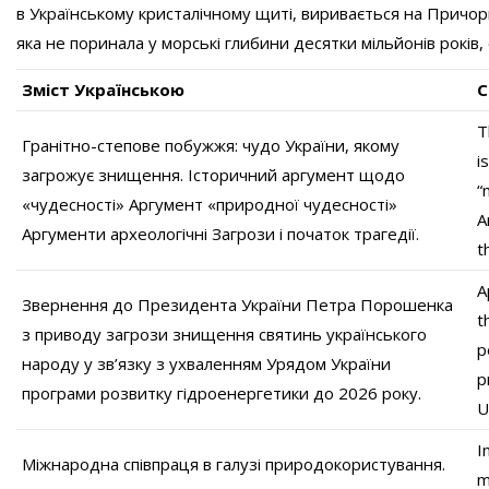
в Українському кристалічному щиті, виривається на Причор
яка не поринала у морські глибини десятки мільйонів років, 
Зміст Українською
C
T
Гранітно-степове побужжя: чудо України, якому
i
загрожує знищення. Історичний аргумент щодо
“
«чудесності» Аргумент «природної чудесності»
A
Аргументи археологічні Загрози і початок трагедії.
t
A
Звернення до Президента України Петра Порошенка
t
з приводу загрози знищення святинь українського
p
народу у зв’язку з ухваленням Урядом України
p
програми розвитку гідроенергетики до 2026 року.
U
I
Міжнародна співпраця в галузі природокористування.
m