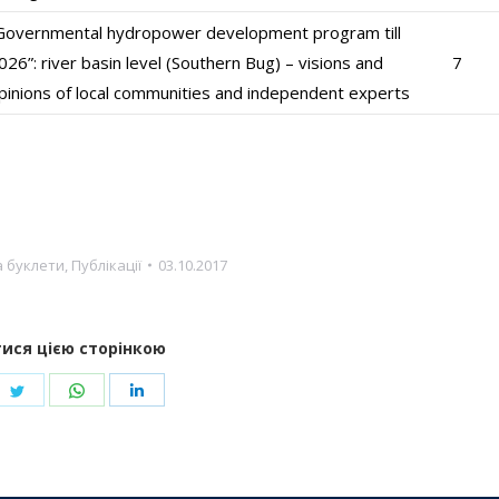
Governmental hydropower development program till
026”: river basin level (Southern Bug) – visions and
7
pinions of local communities and independent experts
а буклети
,
Публікації
03.10.2017
ися цією сторінкою
re
Share
Share
Share
on
on
on
ebook
Twitter
WhatsApp
LinkedIn