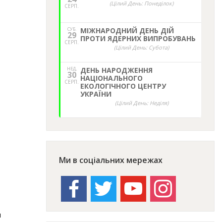
(Цілий День: Понеділок)
СЕРП.
СУБ.
МІЖНАРОДНИЙ ДЕНЬ ДІЙ
29
ПРОТИ ЯДЕРНИХ ВИПРОБУВАНЬ
СЕРП.
(Цілий День: Субота)
НЕД,
ДЕНЬ НАРОДЖЕННЯ
30
НАЦІОНАЛЬНОГО
СЕРП.
ЕКОЛОГІЧНОГО ЦЕНТРУ
УКРАЇНИ
(Цілий День: Неділя)
Ми в соціальних мережах
facebook
twitter
youtube
instagram
н