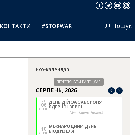
Facebook
Twitter
YouTub
Ins
Пошук
КОНТАКТИ
#STOPWAR
Search:
Еко-календар
ПЕРЕГЛЯНУТИ КАЛЕНДАР
СЕРПЕНЬ, 2026
ЧТ.
ДЕНЬ ДІЙ ЗА ЗАБОРОНУ
06
ЯДЕРНОЇ ЗБРОЇ
СЕРП.
(Цілий День: Четвер)
ПН.
МІЖНАРОДНИЙ ДЕНЬ
10
БІОДИЗЕЛЯ
СЕРП.