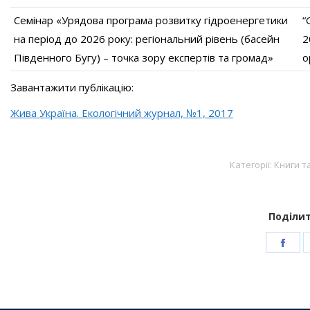
Семінар «Урядова програма розвитку гідроенергетики
“
на період до 2026 року: регіональний рівень (басейн
2
Південного Бугу) – точка зору експертів та громад»
o
Завантажити публікацію:
Жива Україна. Екологічний журнал, №1, 2017
Категорії:
Книги т
Поділит
Sha
on
Fac