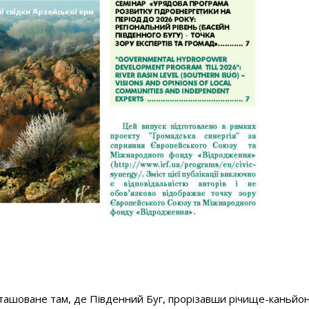
зташоване там, де Південний Буг, прорізавши річище-каньйо