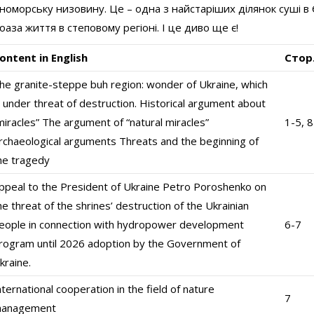
номорську низовину. Це – одна з найстаріших ділянок суші в 
оаза життя в степовому регіоні. І це диво ще є!
ontent in English
Стор
he granite-steppe buh region: wonder of Ukraine, which
s under threat of destruction. Historical argument about
miracles” The argument of “natural miracles”
1-5, 8
rchaeological arguments Threats and the beginning of
he tragedy
ppeal to the President of Ukraine Petro Poroshenko on
he threat of the shrines’ destruction of the Ukrainian
eople in connection with hydropower development
6-7
rogram until 2026 adoption by the Government of
kraine.
nternational cooperation in the field of nature
7
anagement