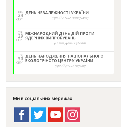
ПН.
ДЕНЬ НЕЗАЛЕЖНОСТІ УКРАЇНИ
24
(Цілий День: Понеділок)
СЕРП.
СУБ.
МІЖНАРОДНИЙ ДЕНЬ ДІЙ ПРОТИ
29
ЯДЕРНИХ ВИПРОБУВАНЬ
СЕРП.
(Цілий День: Субота)
НЕД,
ДЕНЬ НАРОДЖЕННЯ НАЦІОНАЛЬНОГО
30
ЕКОЛОГІЧНОГО ЦЕНТРУ УКРАЇНИ
СЕРП.
(Цілий День: Неділя)
Ми в соціальних мережах
facebook
twitter
youtube
instagram