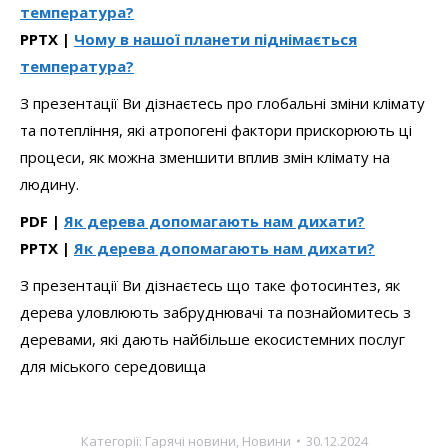
температура?
PPTX |
Чому в нашої планети піднімається
температура?
З презентації Ви дізнаєтесь про глобальні зміни клімату
та потепління, які атропогені фактори прискорюють ці
процеси, як можна зменшити вплив змін клімату на
людину.
PDF |
Як дерева допомагають нам дихати?
PPTX |
Як дерева допомагають нам дихати?
З презентації Ви дізнаєтесь що таке фотосинтез, як
дерева уловлюють забруднювачі та познайомитесь з
деревами, які дають найбільше екосистемних послуг
для міського середовища
Категорії:
Гарячі новини
,
Новини
30.12.2024