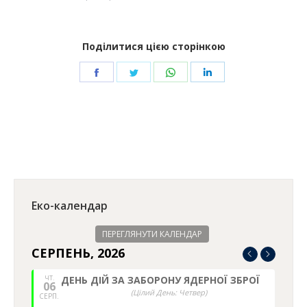
Поділитися цією сторінкою
Share
Share
Share
Share
on
on
on
on
Facebook
Twitter
WhatsApp
LinkedIn
Еко-календар
ПЕРЕГЛЯНУТИ КАЛЕНДАР
СЕРПЕНЬ, 2026
ЧТ.
ДЕНЬ ДІЙ ЗА ЗАБОРОНУ ЯДЕРНОЇ ЗБРОЇ
06
(Цілий День: Четвер)
СЕРП.