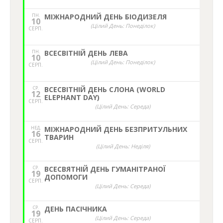
ПН.
МІЖНАРОДНИЙ ДЕНЬ БІОДИЗЕЛЯ
10
(Цілий День: Понеділок)
СЕРП.
ПН.
ВСЕСВІТНІЙ ДЕНЬ ЛЕВА
10
(Цілий День: Понеділок)
СЕРП.
СР.
ВСЕСВІТНІЙ ДЕНЬ СЛОНА (WORLD
12
ELEPHANT DAY)
СЕРП.
(Цілий День: Середа)
НЕД,
МІЖНАРОДНИЙ ДЕНЬ БЕЗПРИТУЛЬНИХ
16
ТВАРИН
СЕРП.
(Цілий День: Неділя)
СР.
ВСЕСВЯТНІЙ ДЕНЬ ГУМАНІТРАНОЇ
19
ДОПОМОГИ
СЕРП.
(Цілий День: Середа)
СР.
ДЕНЬ ПАСІЧНИКА
19
(Цілий День: Середа)
СЕРП.